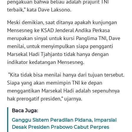
pengakuan bahwa beliau adalah prajurit TNI
terbaik,” kata Dave Laksono.
WN
JABAR
Meski demikian, saat ditanya apakah kunjungan
Mensesneg ke KSAD Jenderal Andika Perkasa
WN
merupakan sinyal untuk kursi Panglima TNI, Dave
BANTEN
menilai, untuk menyimpulkan siapa pengganti
Marsekal Hadi Tjahjanto tidak hanya dengan
WN
indikator kedatangan Mensesneg.
NTT
“Kita tidak bisa menilai hanya dari tujuan tersebut.
WN
Siapa yang akan memimpin TNI ke depan
KEPRI
menggantikan Marsekal Hadi adalah sepenuhnya
hak prerogatif presiden,” ujarnya.
WN
PAPUA
Baca Juga:
Ganggu Sistem Peradilan Pidana, Imparsial
WN
Desak Presiden Prabowo Cabut Perpres
PAPUA