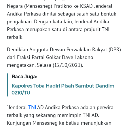
Negara (Mensesneg) Pratikno ke KSAD Jenderal
MEDIA
SIBER
Andika Perkasa dinilai sebagai salah satu bentuk
pengakuan. Dengan kata lain, Jenderal Andika
REDAKSI
Perkasa merupakan satu di antara prajurit TNI
terbaik.
KARIR
Demikian Anggota Dewan Perwakilan Rakyat (DPR)
dari Fraksi Partai Golkar Dave Laksono
DISCLAIMER
mengatakan, Selasa (12/10/2021).
Wahana
Baca Juga:
News
Regional
Kapolres Toba Hadiri Pisah Sambut Dandim
0210/TU
WN
SUMUT
“Jenderal
TNI
AD Andika Perkasa adalah perwira
terbaik yang sekarang memimpin TNI AD.
WN
Kunjungan Mensesneg ke beliau menunjukkan
JAKARTA