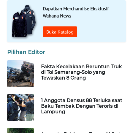
Dapatkan Merchandise Eksklusif
WN
Wahana News
SULUT
Buka Katalog
WN
MALUKU
Pilihan Editor
WN
MALUT
Fakta Kecelakaan Beruntun Truk
di Tol Semarang-Solo yang
Tewaskan 8 Orang
WN
DAIRI
WN
1 Anggota Densus 88 Terluka saat
Baku Tembak Dengan Teroris di
DANAU
Lampung
TOBA
WN