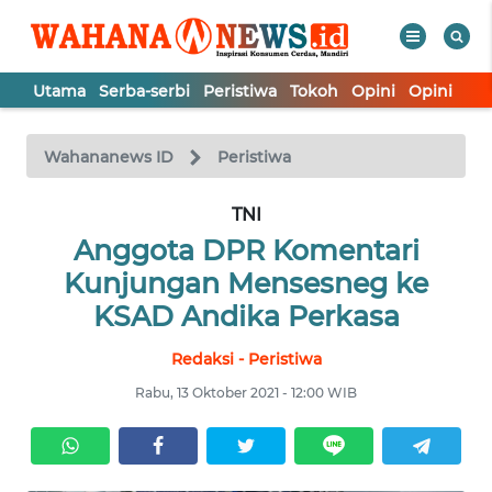
Utama
Serba-serbi
Peristiwa
Tokoh
Opini
Opini
In
WAHANA
Tutup
TV
Wahananews ID
Peristiwa
UTAMA
TNI
Anggota DPR Komentari
SERBA-
Kunjungan Mensesneg ke
SERBI
KSAD Andika Perkasa
Redaksi - Peristiwa
PERISTIWA
Rabu, 13 Oktober 2021 - 12:00 WIB
TOKOH
OPINI