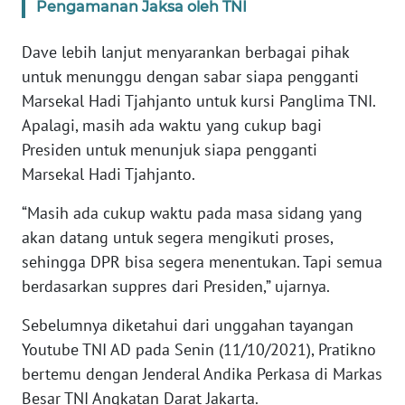
BARAT
Pengamanan Jaksa oleh TNI
Dave lebih lanjut menyarankan berbagai pihak
WN
RIAU
untuk menunggu dengan sabar siapa pengganti
Marsekal Hadi Tjahjanto untuk kursi Panglima TNI.
WN
Apalagi, masih ada waktu yang cukup bagi
SERAMBI
Presiden untuk menunjuk siapa pengganti
Marsekal Hadi Tjahjanto.
WN
JAMBI
“Masih ada cukup waktu pada masa sidang yang
akan datang untuk segera mengikuti proses,
WN
sehingga DPR bisa segera menentukan. Tapi semua
SULTRA
berdasarkan suppres dari Presiden,” ujarnya.
WN
Sebelumnya diketahui dari unggahan tayangan
NTB
Youtube TNI AD pada Senin (11/10/2021), Pratikno
bertemu dengan Jenderal Andika Perkasa di Markas
WN
Besar TNI Angkatan Darat Jakarta.