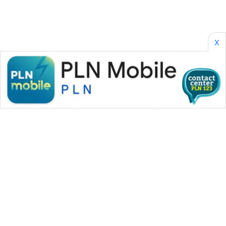
WN
BORNEO
X
Wahana
Media
Group
WAHANA
NEWS
WAHANA
TANI
WAHANA
ADVOKAT
WAHANA