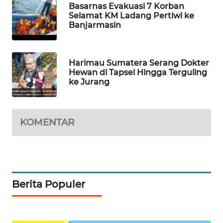
Basarnas Evakuasi 7 Korban
WN
Selamat KM Ladang Pertiwi ke
LABUHANBATU
Banjarmasin
WN
TAPANULI
Harimau Sumatera Serang Dokter
TENGAH
Hewan di Tapsel Hingga Terguling
ke Jurang
WN DELI
SERDANG
KOMENTAR
WN
TEBING
TINGGI
WN
Berita Populer
PAKPAK
WN