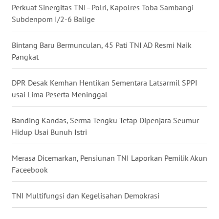
Perkuat Sinergitas TNI–Polri, Kapolres Toba Sambangi
Subdenpom I/2-6 Balige
WN
KALTENG
Bintang Baru Bermunculan, 45 Pati TNI AD Resmi Naik
Pangkat
WN
KALTARA
DPR Desak Kemhan Hentikan Sementara Latsarmil SPPI
usai Lima Peserta Meninggal
WN
KALSEL
Banding Kandas, Serma Tengku Tetap Dipenjara Seumur
WN
Hidup Usai Bunuh Istri
KALTIM
Merasa Dicemarkan, Pensiunan TNI Laporkan Pemilik Akun
WN
Faceebook
SULSEL
TNI Multifungsi dan Kegelisahan Demokrasi
WN
GORONTALO