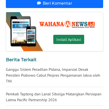
Beri Komentar
WN
JATENG
WN
NUSANTARA
Install Aplikasi
WN
JOGJA
Berita Terkait
WN
Ganggu Sistem Peradilan Pidana, Imparsial Desak
JATIM
Presiden Prabowo Cabut Perpres Pengamanan Jaksa oleh
TNI
WN
BALI
Pemkab Tapteng dan Lanal Sibolga Matangkan Persiapan
Latma Pacific Partnership 2026
WN
KALBAR