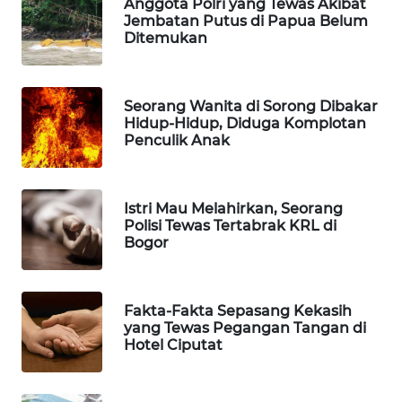
Anggota Polri yang Tewas Akibat
NIAS
Jembatan Putus di Papua Belum
Ditemukan
WN
LANGKAT
Seorang Wanita di Sorong Dibakar
WN
Hidup-Hidup, Diduga Komplotan
TAPANULI
Penculik Anak
SELATAN
WN
Istri Mau Melahirkan, Seorang
TANJUNG
Polisi Tewas Tertabrak KRL di
LESUNG
Bogor
WN
KARO
Fakta-Fakta Sepasang Kekasih
yang Tewas Pegangan Tangan di
Hotel Ciputat
WN
SIMALUNGUN