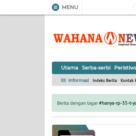
MENU
WAHANA
Tutup
TV
UTAMA
SERBA-
Utama
Serba-serbi
Peristiw
SERBI
Informasi
Indeks Berita
Kontak 
PERISTIWA
TOKOH
Berita dengan tagar
#hanya-rp-35-t-ya
OPINI