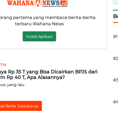
B
 orang pertama yang membaca berita-berita
terbaru Wahana News
Install Aplikasi
#1
#
ama
ya Rp 35 T yang Bisa Dicairkan BPJS dari
im Rp 40 T, Apa Alasannya?
#
hun yang lalu
#
at Berita Selanjutnya