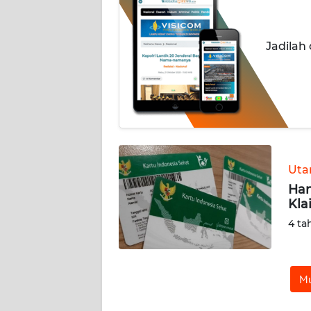
OPINI
Informasi
Jadilah
INDEKS
BERITA
KONTAK
KAMI
Ut
INFO
IKLAN
Han
Kla
TENTANG
4 ta
KAMI
PEDOMAN
Mu
MEDIA
SIBER