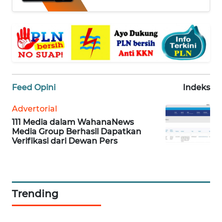
OPINI
Informasi
INDEKS
BERITA
Feed Opini
Indeks
Advertorial
KONTAK
KAMI
111 Media dalam WahanaNews
Media Group Berhasil Dapatkan
Verifikasi dari Dewan Pers
INFO
IKLAN
TENTANG
Trending
KAMI
PEDOMAN