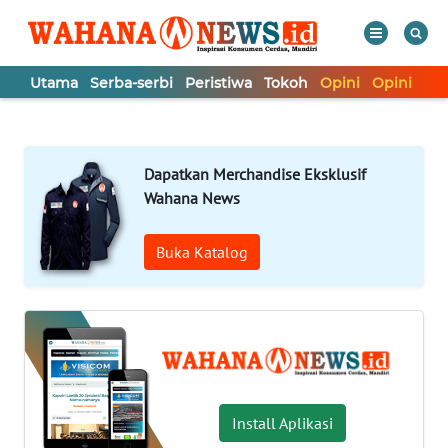
Utama
Serba-serbi
Peristiwa
Tokoh
Opini
Opini
In
WAHANA
Tutup
TV
Dapatkan Merchandise Eksklusif
UTAMA
Wahana News
SERBA-
Buka Katalog
SERBI
PERISTIWA
TOKOH
Install Aplikasi
OPINI