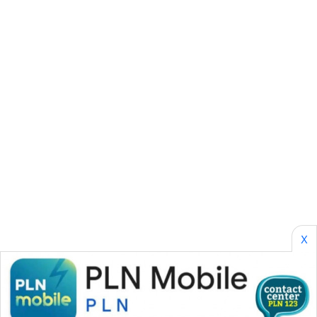
WN
KALTENG
WN
KALTARA
WN
KALSEL
WN
KALTIM
X
WN
SULSEL
WN
GORONTALO