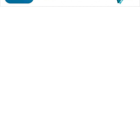
WN
SULUT
WN
MALUKU
WN
MALUT
WN
DAIRI
WAHANA MEDIA GROUP
|
|
|
WAHANA NEWS co
WAHANA TANI
WAHANA ADVOKAT
WN
|
|
WAHANA INFRASTRUKTUR
WAHANA KONSUMEN
DANAU
|
|
|
WAHANA LISTRIK
WAHANA TRAVEL
WAHANA TV
TOBA
|
|
|
WAHANANEWS id
WAHANANEWS CO ID
WAHANANEWS NET
|
|
|
WAHANA SPORT ID
Wahana UMKM
Wahana Seleb
WN
|
|
|
Wahana Persona
Wahana Otomotif
Wahana Health