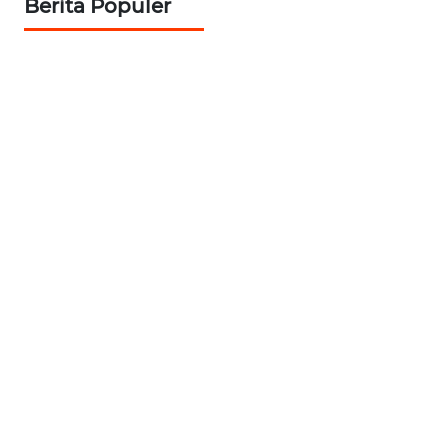
Berita Populer
WN
JABAR
WN
BANTEN
WN
NTT
WN
KEPRI
WN
PAPUA
WN
PAPUA