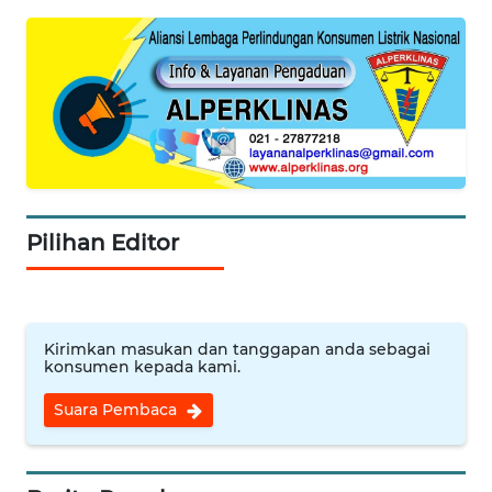
MEDIA
SIBER
REDAKSI
KARIR
DISCLAIMER
Pilihan Editor
Wahana
News
Regional
Kirimkan masukan dan tanggapan anda sebagai
konsumen kepada kami.
WN
SUMUT
Suara Pembaca
WN
JAKARTA