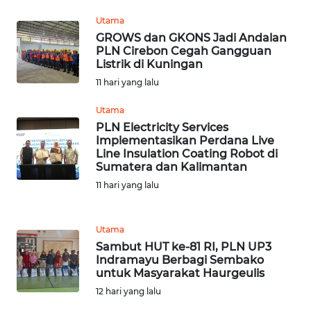
Utama
WN
GROWS dan GKONS Jadi Andalan
JABAR
PLN Cirebon Cegah Gangguan
Listrik di Kuningan
WN
11 hari yang lalu
BANTEN
Utama
PLN Electricity Services
WN
Implementasikan Perdana Live
NTT
Line Insulation Coating Robot di
Sumatera dan Kalimantan
WN
11 hari yang lalu
KEPRI
Utama
WN
Sambut HUT ke-81 RI, PLN UP3
PAPUA
Indramayu Berbagi Sembako
untuk Masyarakat Haurgeulis
WN
12 hari yang lalu
PAPUA