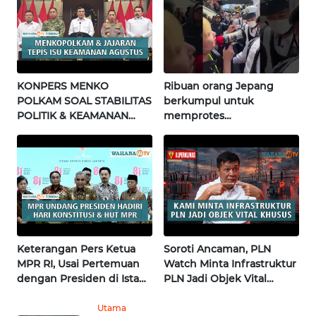
SULTENG
WN
SULBAR
KONPERS MENKO
Ribuan orang Jepang
WN
POLKAM SOAL STABILITAS
berkumpul untuk
BABEL
POLITIK & KEAMANAN
memprotes
NASIONAL | Wahana
pembangunan masjid
WN
Terkini
pertama di Fujisawa
SUMBAR
WN
SUMSEL
WN
Keterangan Pers Ketua
Soroti Ancaman, PLN
BENGKULU
MPR RI, Usai Pertemuan
Watch Minta Infrastruktur
dengan Presiden di Istana
PLN Jadi Objek Vital
| Wahana Terkini
Khusus | Alperklinas
WN
Research
Utama
LAMPUNG