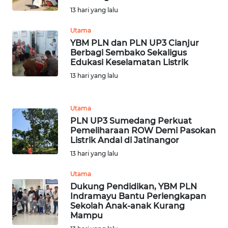
13 hari yang lalu
WN
LABUHANBATU
Utama
YBM PLN dan PLN UP3 Cianjur
WN
Berbagi Sembako Sekaligus
TAPANULI
Edukasi Keselamatan Listrik
TENGAH
13 hari yang lalu
WN DELI
SERDANG
Utama
PLN UP3 Sumedang Perkuat
Pemeliharaan ROW Demi Pasokan
WN
Listrik Andal di Jatinangor
TEBING
13 hari yang lalu
TINGGI
Utama
WN
Dukung Pendidikan, YBM PLN
PAKPAK
Indramayu Bantu Perlengkapan
Sekolah Anak-anak Kurang
Mampu
WN