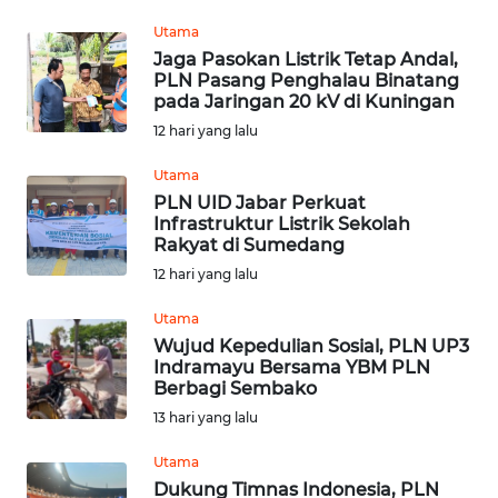
Utama
WN
Jaga Pasokan Listrik Tetap Andal,
SULUT
PLN Pasang Penghalau Binatang
pada Jaringan 20 kV di Kuningan
WN
12 hari yang lalu
MALUKU
Utama
PLN UID Jabar Perkuat
WN
Infrastruktur Listrik Sekolah
MALUT
Rakyat di Sumedang
12 hari yang lalu
WN
DAIRI
Utama
Wujud Kepedulian Sosial, PLN UP3
Indramayu Bersama YBM PLN
WN
Berbagi Sembako
DANAU
13 hari yang lalu
TOBA
Utama
WN
Dukung Timnas Indonesia, PLN