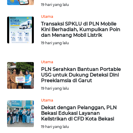
MADURA
19 hari yang lalu
WN
Utama
SURABAYA
Transaksi SPKLU di PLN Mobile
Kini Berhadiah, Kumpulkan Poin
dan Menang Mobil Listrik
WN
19 hari yang lalu
NATUNA
WN
Utama
BINTAN
PLN Serahkan Bantuan Portable
USG untuk Dukung Deteksi Dini
Preeklamsia di Garut
WN
MANDALIKA
19 hari yang lalu
Utama
WN
Dekat dengan Pelanggan, PLN
LIKUPANG
Bekasi Edukasi Layanan
Kelistrikan di CFD Kota Bekasi
WN
19 hari yang lalu
LABUANBAJO