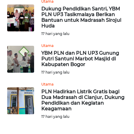
WN
Utama
PADANG
Dukung Pendidikan Santri, YBM
LAWAS
PLN UP3 Tasikmalaya Berikan
Bantuan untuk Madrasah Sirojul
Huda
WN
17 hari yang lalu
SUMEDANG
Utama
WN
YBM PLN dan PLN UP3 Gunung
CIANJUR
Putri Santuni Marbot Masjid di
Kabupaten Bogor
17 hari yang lalu
WN
KEPULAUAN
Utama
SERIBU
PLN Hadirkan Listrik Gratis bagi
Dua Madrasah di Cianjur, Dukung
WN
Pendidikan dan Kegiatan
TANGERANG
Keagamaan
17 hari yang lalu
WN
BINJAI