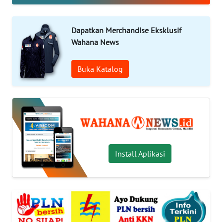
OPINI
Dapatkan Merchandise Eksklusif
Wahana News
Informasi
Buka Katalog
INDEKS
BERITA
KONTAK
KAMI
INFO
Install Aplikasi
IKLAN
TENTANG
KAMI
PEDOMAN