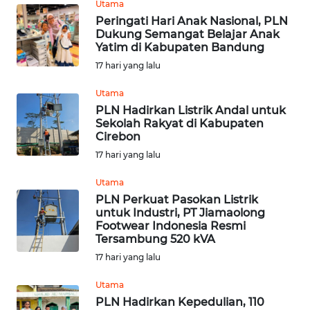
Utama
Peringati Hari Anak Nasional, PLN
WN
Dukung Semangat Belajar Anak
CIREBON
Yatim di Kabupaten Bandung
17 hari yang lalu
WN
Utama
INDRAMAYU
PLN Hadirkan Listrik Andal untuk
Sekolah Rakyat di Kabupaten
WN
Cirebon
KUNINGAN
17 hari yang lalu
WN
Utama
MAJALENGKA
PLN Perkuat Pasokan Listrik
untuk Industri, PT Jiamaolong
Footwear Indonesia Resmi
WN
Tersambung 520 kVA
SUBANG
17 hari yang lalu
WN
Utama
SUKABUMI
PLN Hadirkan Kepedulian, 110