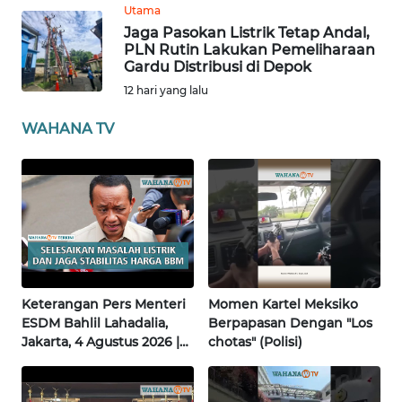
BARAT
Utama
Jaga Pasokan Listrik Tetap Andal,
PLN Rutin Lakukan Pemeliharaan
WN
Gardu Distribusi di Depok
RIAU
12 hari yang lalu
WN
WAHANA TV
SERAMBI
WN
JAMBI
WN
SULTRA
Keterangan Pers Menteri
Momen Kartel Meksiko
WN
ESDM Bahlil Lahadalia,
Berpapasan Dengan "Los
NTB
Jakarta, 4 Agustus 2026 |
chotas" (Polisi)
Wahana Terkini
WN