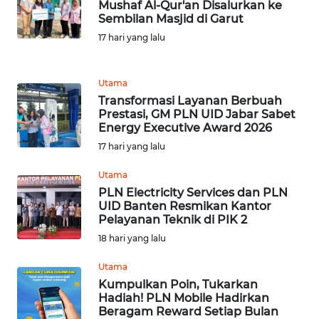
Mushaf Al-Qur'an Disalurkan ke
Sembilan Masjid di Garut
WN
17 hari yang lalu
PURWAKARTA
WN
Utama
PRIANGAN
Transformasi Layanan Berbuah
TIMUR
Prestasi, GM PLN UID Jabar Sabet
Energy Executive Award 2026
WN
17 hari yang lalu
SEMARANG
Utama
PLN Electricity Services dan PLN
WN
UID Banten Resmikan Kantor
SOLO
Pelayanan Teknik di PIK 2
18 hari yang lalu
WN
BOROBUDUR
Utama
Kumpulkan Poin, Tukarkan
Hadiah! PLN Mobile Hadirkan
WN
Beragam Reward Setiap Bulan