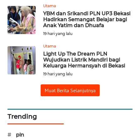
Utama
YBM dan Srikandi PLN UP3 Bekasi
WN
Hadirkan Semangat Belajar bagi
BORNEO
Anak Yatim dan Dhuafa
19 hari yang lalu
Wahana
Media
Utama
Group
Light Up The Dream PLN
Wujudkan Listrik Mandiri bagi
WAHANA
Keluarga Hermansyah di Bekasi
NEWS
19 hari yang lalu
WAHANA
Muat Berita Selanjutnya
TANI
WAHANA
Trending
ADVOKAT
WAHANA
#
pln