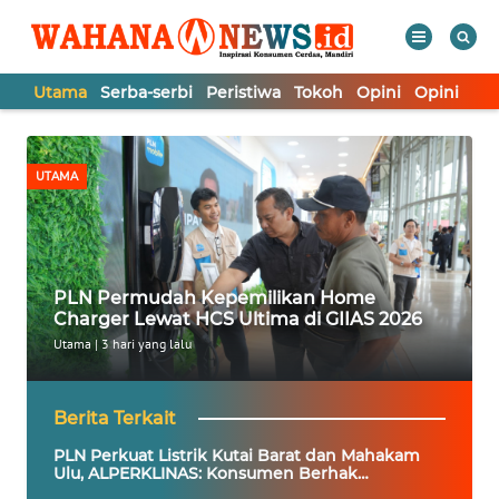
Utama
Serba-serbi
Peristiwa
Tokoh
Opini
Opini
In
WAHANA
Tutup
TV
UTAMA
UTAMA
SERBA-
PLN Permudah Kepemilikan Home
SERBI
Charger Lewat HCS Ultima di GIIAS 2026
Utama
|
3 hari yang lalu
PERISTIWA
Berita Terkait
TOKOH
PLN Perkuat Listrik Kutai Barat dan Mahakam
Ulu, ALPERKLINAS: Konsumen Berhak
Mendapat Listrik Andal
OPINI