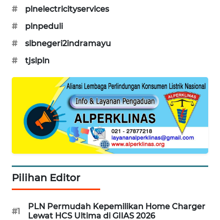
INFRASTRUKTUR
#
plnelectricityservices
#
plnpeduli
WAHANA
KONSUMEN
#
slbnegeri2indramayu
#
tjslpln
WAHANA
LISTRIK
WAHANA
TRAVEL
WAHANA
TV
WAHANANEWS
Pilihan Editor
ID
PLN Permudah Kepemilikan Home Charger
WAHANANEWS
#1
Lewat HCS Ultima di GIIAS 2026
CO ID