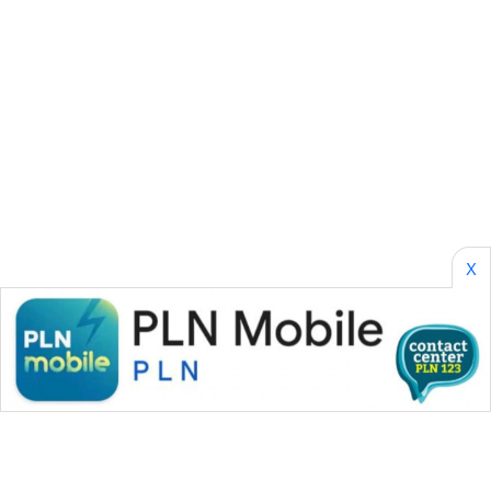
ENERGI
NEWS
CILEUNGSI
NEWS
BERKAT
NEWS
X
BERAMPU
NEWS
ANUGERAH
NEWS
AKHLAK
ID