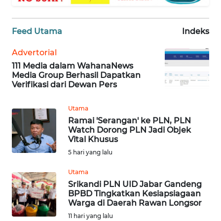
MEDIA
SIBER
Feed Utama
Indeks
REDAKSI
Advertorial
111 Media dalam WahanaNews
KARIR
Media Group Berhasil Dapatkan
Verifikasi dari Dewan Pers
DISCLAIMER
Utama
Ramai 'Serangan' ke PLN, PLN
Wahana
Watch Dorong PLN Jadi Objek
News
Vital Khusus
Regional
5 hari yang lalu
WN
Utama
SUMUT
Srikandi PLN UID Jabar Gandeng
BPBD Tingkatkan Kesiapsiagaan
Warga di Daerah Rawan Longsor
WN
JAKARTA
11 hari yang lalu