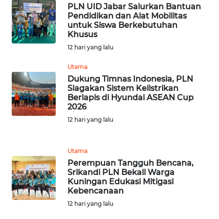
PLN UID Jabar Salurkan Bantuan
Pendidikan dan Alat Mobilitas
WN
untuk Siswa Berkebutuhan
Khusus
JATENG
12 hari yang lalu
WN
Utama
NUSANTARA
Dukung Timnas Indonesia, PLN
Siagakan Sistem Kelistrikan
WN
Berlapis di Hyundai ASEAN Cup
2026
JOGJA
12 hari yang lalu
WN
JATIM
Utama
Perempuan Tangguh Bencana,
WN
Srikandi PLN Bekali Warga
BALI
Kuningan Edukasi Mitigasi
Kebencanaan
12 hari yang lalu
WN
KALBAR