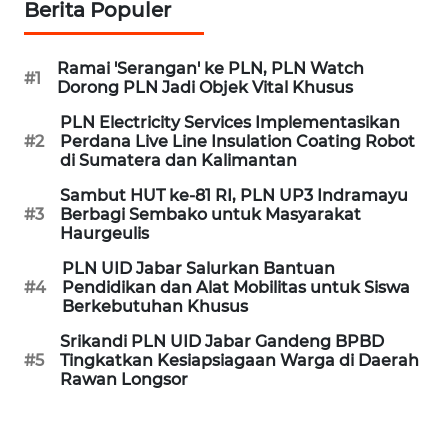
Berita Populer
WAHANA
HEALTH
Ramai 'Serangan' ke PLN, PLN Watch
#1
Dorong PLN Jadi Objek Vital Khusus
WAHANA
PLN Electricity Services Implementasikan
DESA
#2
Perdana Live Line Insulation Coating Robot
di Sumatera dan Kalimantan
WISATA
Sambut HUT ke-81 RI, PLN UP3 Indramayu
LAPAK
#3
Berbagi Sembako untuk Masyarakat
Haurgeulis
WAHANA
PLN UID Jabar Salurkan Bantuan
Wahana
#4
Pendidikan dan Alat Mobilitas untuk Siswa
Network
Berkebutuhan Khusus
Srikandi PLN UID Jabar Gandeng BPBD
KONSUMEN
#5
Tingkatkan Kesiapsiagaan Warga di Daerah
LISTRIK
Rawan Longsor
MASYARAKAT