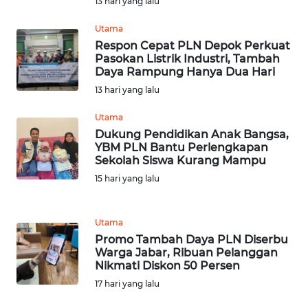
13 hari yang lalu
KARAWANG
Utama
WN
Respon Cepat PLN Depok Perkuat
BEKASI
Pasokan Listrik Industri, Tambah
Daya Rampung Hanya Dua Hari
13 hari yang lalu
WN
BOGOR
Utama
Dukung Pendidikan Anak Bangsa,
WN
YBM PLN Bantu Perlengkapan
DEPOK
Sekolah Siswa Kurang Mampu
15 hari yang lalu
WN
TAPANULI
UTARA
Utama
Promo Tambah Daya PLN Diserbu
Warga Jabar, Ribuan Pelanggan
WN
Nikmati Diskon 50 Persen
SAMOSIR
17 hari yang lalu