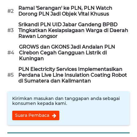
Ramai 'Serangan' ke PLN, PLN Watch
#2
Dorong PLN Jadi Objek Vital Khusus
WAHANANEWS
NET
Srikandi PLN UID Jabar Gandeng BPBD
#3
Tingkatkan Kesiapsiagaan Warga di Daerah
Rawan Longsor
WAHANA
SPORT
GROWS dan GKONS Jadi Andalan PLN
#4
Cirebon Cegah Gangguan Listrik di
Kuningan
WAHANA
UMKM
PLN Electricity Services Implementasikan
#5
Perdana Live Line Insulation Coating Robot
di Sumatera dan Kalimantan
WAHANA
SELEB
Kirimkan masukan dan tanggapan anda sebagai
konsumen kepada kami.
WAHANA
PERSONA
Suara Pembaca
WAHANA
OTOMOTIF