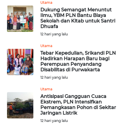
Utama
Dukung Semangat Menuntut
WN
Ilmu, YBM PLN Bantu Biaya
KALTENG
Sekolah dan Kitab untuk Santri
Dhuafa
12 hari yang lalu
WN
KALTARA
Utama
Tebar Kepedulian, Srikandi PLN
WN
Hadirkan Harapan Baru bagi
KALSEL
Perempuan Penyandang
Disabilitas di Purwakarta
12 hari yang lalu
WN
KALTIM
Utama
Antisipasi Gangguan Cuaca
WN
Ekstrem, PLN Intensifkan
SULSEL
Pemangkasan Pohon di Sekitar
Jaringan Listrik
12 hari yang lalu
WN
GORONTALO