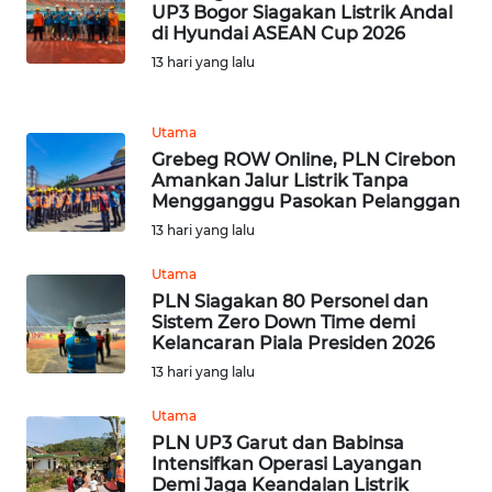
NIAS
UP3 Bogor Siagakan Listrik Andal
di Hyundai ASEAN Cup 2026
13 hari yang lalu
WN
LANGKAT
Utama
WN
Grebeg ROW Online, PLN Cirebon
TAPANULI
Amankan Jalur Listrik Tanpa
SELATAN
Mengganggu Pasokan Pelanggan
13 hari yang lalu
WN
TANJUNG
Utama
LESUNG
PLN Siagakan 80 Personel dan
Sistem Zero Down Time demi
Kelancaran Piala Presiden 2026
WN
13 hari yang lalu
KARO
Utama
WN
PLN UP3 Garut dan Babinsa
SIMALUNGUN
Intensifkan Operasi Layangan
Demi Jaga Keandalan Listrik