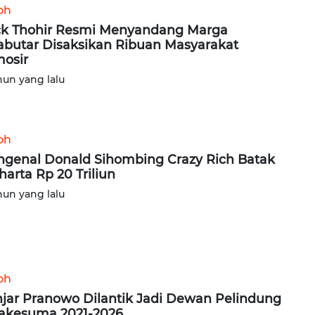
oh
ck Thohir Resmi Menyandang Marga
abutar Disaksikan Ribuan Masyarakat
osir
hun yang lalu
oh
genal Donald Sihombing Crazy Rich Batak
harta Rp 20 Triliun
hun yang lalu
oh
jar Pranowo Dilantik Jadi Dewan Pelindung
akesuma 2021-2026