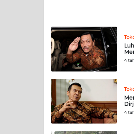
WN
RIAU
WN
SERAMBI
Tok
Luh
WN
Me
JAMBI
4 ta
WN
SULTRA
Tok
WN
NTB
Men
Dir
4 ta
WN
SULTENG