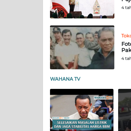
JATENG
4 ta
WN
NUSANTARA
Tok
WN
Fot
JOGJA
Pak
4 ta
WN
JATIM
WAHANA TV
WN
BALI
WN
KALBAR
WN