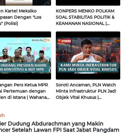
 Kartel Meksiko
KONPERS MENKO POLKAM
pasan Dengan "Los
SOAL STABILITAS POLITIK &
" (Polisi)
KEAMANAN NASIONAL |
Wahana Terkini
angan Pers Ketua MPR
Soroti Ancaman, PLN Watch
sai Pertemuan dengan
Minta Infrastruktur PLN Jadi
den di Istana | Wahana
Objek Vital Khusus |
i
Alperklinas Research
oh
ier Dudung Abdurachman yang Makin
cer Setelah Lawan FPI Saat Jabat Pangdam