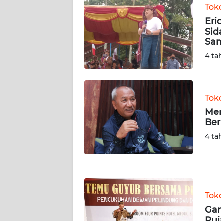
WN
Tok
SULBAR
Eri
Sid
WN
Sam
BABEL
4 ta
WN
SUMBAR
Tok
WN
Men
SUMSEL
Ber
4 ta
WN
BENGKULU
WN
LAMPUNG
Tok
Gan
Puj
WN