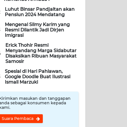
Luhut Binsar Pandjaitan akan
2
Pensiun 2024 Mendatang
Mengenal Silmy Karim yang
3
Resmi Dilantik Jadi Dirjen
Imigrasi
Erick Thohir Resmi
Menyandang Marga Sidabutar
4
Disaksikan Ribuan Masyarakat
Samosir
Spesial di Hari Pahlawan,
5
Google Doodle Buat Ilustrasi
Ismail Marzuki
Kirimkan masukan dan tanggapan
anda sebagai konsumen kepada
kami.
Suara Pembaca