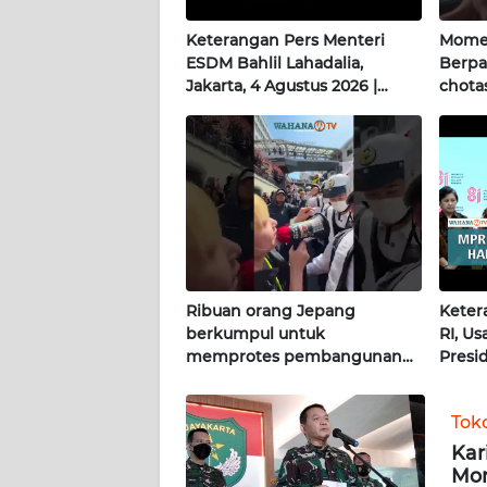
KALTENG
Keterangan Pers Menteri
Momen
ESDM Bahlil Lahadalia,
Berpa
WN
Jakarta, 4 Agustus 2026 |
chotas
KALTARA
Wahana Terkini
WN
KALSEL
WN
KALTIM
Ribuan orang Jepang
Keter
WN
berkumpul untuk
RI, U
SULSEL
memprotes pembangunan
Presi
masjid pertama di Fujisawa
Terkin
WN
GORONTALO
Tok
Kar
Mon
WN