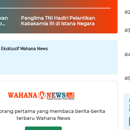
#
kan
Panglima TNI Hadiri Pelantikan
o
Kabakamla RI di Istana Negara
#
 Eksklusif Wahana News
#
#
 orang pertama yang membaca berita-berita
terbaru Wahana News