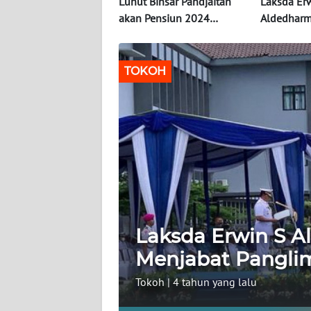
OPINI
Luhut Binsar Pandjaitan
Laksda Er
akan Pensiun 2024
Aldedharm
Mendatang
Menjabat 
Informasi
Komando 
INDEKS
TOKOH
BERITA
KONTAK
KAMI
INFO
IKLAN
TENTANG
Laksda Erwin S 
KAMI
Menjabat Pangli
PEDOMAN
Tokoh
|
4 tahun yang lalu
MEDIA
SIBER