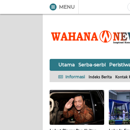
MENU
WAHANA
Tutup
TV
UTAMA
SERBA-
Utama
Serba-serbi
Peristiw
SERBI
Informasi
Indeks Berita
Kontak 
PERISTIWA
TOKOH
OPINI