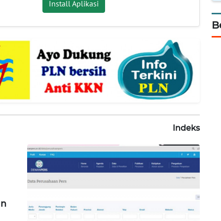
Install Aplikasi
B
Indeks
an