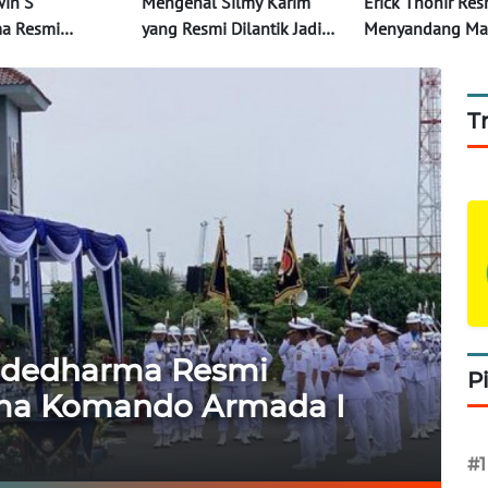
win S
Mengenal Silmy Karim
Erick Thohir Res
a Resmi
yang Resmi Dilantik Jadi
Menyandang Ma
Panglima
Dirjen Imigrasi
Sidabutar Disak
Armada I
Ribuan Masyara
Samosir
T
Aldedharma Resmi
P
ma Komando Armada I
#1