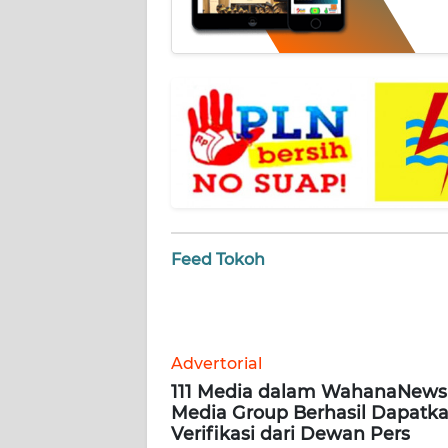
JABAR
WN
BANTEN
WN
NTT
WN
KEPRI
Feed Tokoh
WN
PAPUA
WN
Advertorial
PAPUA
111 Media dalam WahanaNews
BARAT
Media Group Berhasil Dapatk
Verifikasi dari Dewan Pers