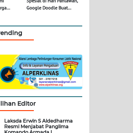
mi
Spesial di Hari Pahlawan,
rga
Google Doodle Buat
sikan
Ilustrasi Ismail Marzuki
kat
rending
ilihan Editor
Laksda Erwin S Aldedharma
Resmi Menjabat Panglima
Komando Armada I