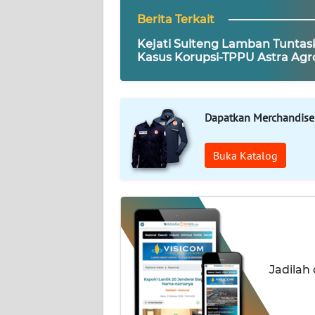
Berita Terkait
REDAKSI
Kejati Sulteng Lamban Tuntas
Kasus Korupsi-TPPU Astra Agr
KARIR
Lestari-RAS-PTPN XIV
DISCLAIMER
Dapatkan Merchandise
Wahana
News
Buka Katalog
Regional
WN
SUMUT
WN
Jadilah
JAKARTA
WN