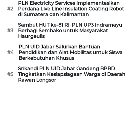
PLN Electricity Services Implementasikan
MEDIA
#2
Perdana Live Line Insulation Coating Robot
SIBER
di Sumatera dan Kalimantan
Sambut HUT ke-81 RI, PLN UP3 Indramayu
REDAKSI
#3
Berbagi Sembako untuk Masyarakat
Haurgeulis
KARIR
PLN UID Jabar Salurkan Bantuan
#4
Pendidikan dan Alat Mobilitas untuk Siswa
Berkebutuhan Khusus
DISCLAIMER
Srikandi PLN UID Jabar Gandeng BPBD
#5
Tingkatkan Kesiapsiagaan Warga di Daerah
Wahana
Rawan Longsor
News
Regional
WN
SUMUT
WN
JAKARTA