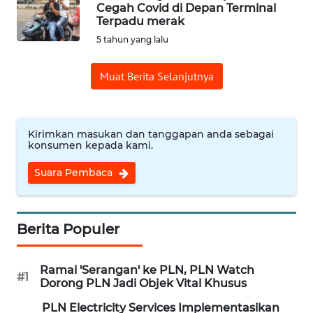
Cegah Covid di Depan Terminal
Terpadu merak
WN
5 tahun yang lalu
JABAR
Muat Berita Selanjutnya
WN
BANTEN
WN
Kirimkan masukan dan tanggapan anda sebagai
konsumen kepada kami.
NTT
Suara Pembaca
WN
KEPRI
Berita Populer
WN
PAPUA
Ramai 'Serangan' ke PLN, PLN Watch
#1
Dorong PLN Jadi Objek Vital Khusus
WN
PAPUA
PLN Electricity Services Implementasikan