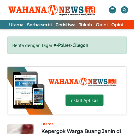
Utama
Serba-serbi
Peristiwa
Tokoh
Opini
Opini
In
WAHANA
Tutup
TV
Berita dengan tagar
#-Polres-Cilegon
UTAMA
SERBA-
SERBI
PERISTIWA
Install Aplikasi
TOKOH
Utama
Kepergok Warga Buang Janin di
OPINI