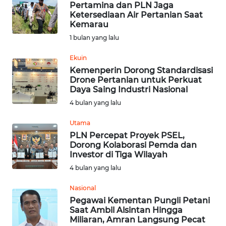
Pertamina dan PLN Jaga
Ketersediaan Air Pertanian Saat
Kemarau
OPINI
1 bulan yang lalu
Informasi
Ekuin
Kemenperin Dorong Standardisasi
INDEKS
Drone Pertanian untuk Perkuat
BERITA
Daya Saing Industri Nasional
4 bulan yang lalu
KONTAK
KAMI
Utama
PLN Percepat Proyek PSEL,
Dorong Kolaborasi Pemda dan
INFO
Investor di Tiga Wilayah
IKLAN
4 bulan yang lalu
TENTANG
Nasional
KAMI
Pegawai Kementan Pungli Petani
Saat Ambil Alsintan Hingga
Miliaran, Amran Langsung Pecat
PEDOMAN