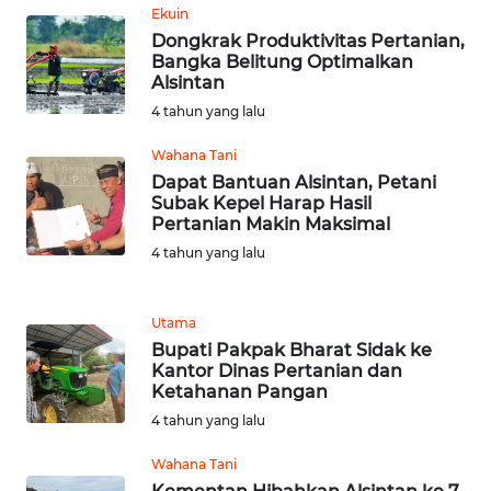
KARAWANG
Ekuin
Dongkrak Produktivitas Pertanian,
Bangka Belitung Optimalkan
WN
Alsintan
BEKASI
4 tahun yang lalu
WN
Wahana Tani
BOGOR
Dapat Bantuan Alsintan, Petani
Subak Kepel Harap Hasil
Pertanian Makin Maksimal
WN
DEPOK
4 tahun yang lalu
WN
Utama
TAPANULI
Bupati Pakpak Bharat Sidak ke
UTARA
Kantor Dinas Pertanian dan
Ketahanan Pangan
WN
4 tahun yang lalu
SAMOSIR
Wahana Tani