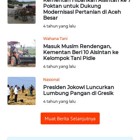
Kementan Hibahkan Alsintan ke 7
WN
Poktan untuk Dukung
PADANG
Modernisasi Pertanian di Aceh
LAWAS
Besar
4 tahun yang lalu
WN
SUMEDANG
Wahana Tani
Masuk Musim Rendengan,
Kementan Beri 10 Alsintan ke
WN
Kelompok Tani Pidie
CIANJUR
4 tahun yang lalu
WN
Nasional
KEPULAUAN
Presiden Jokowi Luncurkan
SERIBU
Lumbung Pangan di Gresik
4 tahun yang lalu
WN
TANGERANG
Muat Berita Selanjutnya
WN
BINJAI