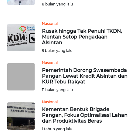
8 bulan yang lalu
MEDIA
SIBER
Nasional
REDAKSI
Rusak hingga Tak Penuhi TKDN,
Mentan Setop Pengadaan
Alsintan
KARIR
9 bulan yang lalu
DISCLAIMER
Nasional
Pemerintah Dorong Swasembada
Wahana
Pangan Lewat Kredit Alsintan dan
News
KUR Tebu Rakyat
Regional
11 bulan yang lalu
Nasional
WN
Kementan Bentuk Brigade
SUMUT
Pangan, Fokus Optimalisasi Lahan
dan Produktivitas Beras
WN
1 tahun yang lalu
JAKARTA