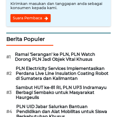
Kirimkan masukan dan tanggapan anda sebagai
konsumen kepada kami.
WN
CIREBON
Suara Pembaca
WN
INDRAMAYU
Berita Populer
WN
Ramai 'Serangan' ke PLN, PLN Watch
KUNINGAN
#1
Dorong PLN Jadi Objek Vital Khusus
PLN Electricity Services Implementasikan
WN
#2
Perdana Live Line Insulation Coating Robot
MAJALENGKA
di Sumatera dan Kalimantan
Sambut HUT ke-81 RI, PLN UP3 Indramayu
WN
#3
Berbagi Sembako untuk Masyarakat
SUBANG
Haurgeulis
PLN UID Jabar Salurkan Bantuan
WN
#4
Pendidikan dan Alat Mobilitas untuk Siswa
SUKABUMI
Berkebutuhan Khusus