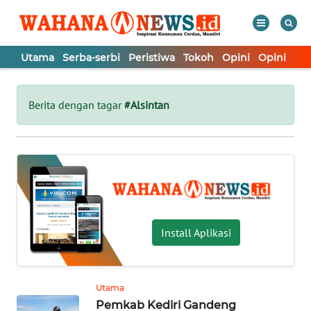
Utama
Serba-serbi
Peristiwa
Tokoh
Opini
Opini
In
WAHANA
Tutup
TV
Berita dengan tagar
#Alsintan
UTAMA
SERBA-
SERBI
PERISTIWA
Install Aplikasi
TOKOH
Utama
Pemkab Kediri Gandeng
OPINI