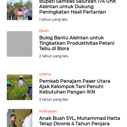
BARAT
Bupati Sambas Salurkan 174 Unit
Alsintan untuk Dukung
Peningkatan Hasil Pertanian
WN
1 tahun yang lalu
RIAU
Ekuin
WN
Bulog Bantu Alsintan untuk
SERAMBI
Tingkatkan Produktivitas Petani
Tebu di Blora
2 tahun yang lalu
WN
JAMBI
Utama
WN
Pemkab Penajam Paser Utara
SULTRA
Ajak Kelompok Tani Penuhi
Kebutuhan Pangan IKN
2 tahun yang lalu
WN
NTB
Polhukam
Anak Buah SYL, Muhammad Hatta
WN
Tetap Divonis 4 Tahun Penjara