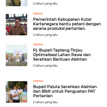
SULTENG
2 tahun yang lalu
WN
Utama
SULBAR
Pemerintah Kabupaten Kutai
Kartanegara bantu petani dengan
sarana produksi pertanian.
WN
2 tahun yang lalu
BABEL
Utama
WN
Pj. Bupati Tapteng Tinjau
SUMBAR
Optimalisasi Lahan Rawa dan
Serahkan Bantuan Alsintan
WN
2 tahun yang lalu
SUMSEL
Utama
WN
Bupati Paluta Serahkan Alsintan
BENGKULU
dan Bibit untuk Penguatan PAT
Pertanian
WN
2 tahun yang lalu
LAMPUNG