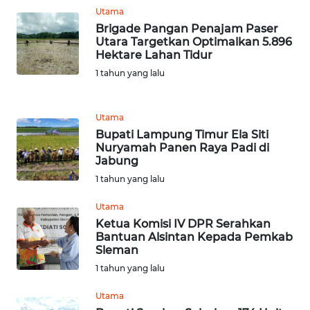
Utama
WN
Brigade Pangan Penajam Paser
Utara Targetkan Optimalkan 5.896
JABAR
Hektare Lahan Tidur
1 tahun yang lalu
WN
BANTEN
Utama
WN
Bupati Lampung Timur Ela Siti
NTT
Nuryamah Panen Raya Padi di
Jabung
1 tahun yang lalu
WN
KEPRI
Utama
Ketua Komisi IV DPR Serahkan
WN
Bantuan Alsintan Kepada Pemkab
PAPUA
Sleman
1 tahun yang lalu
WN
Utama
PAPUA