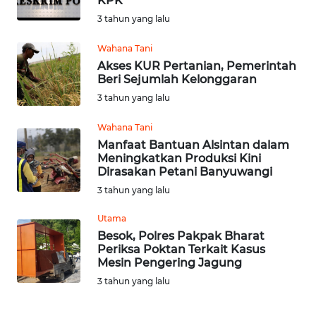
KPK
3 tahun yang lalu
WN
KALTENG
Wahana Tani
Akses KUR Pertanian, Pemerintah
Beri Sejumlah Kelonggaran
WN
KALTARA
3 tahun yang lalu
Wahana Tani
WN
Manfaat Bantuan Alsintan dalam
KALSEL
Meningkatkan Produksi Kini
Dirasakan Petani Banyuwangi
WN
3 tahun yang lalu
KALTIM
Utama
Besok, Polres Pakpak Bharat
WN
Periksa Poktan Terkait Kasus
SULSEL
Mesin Pengering Jagung
3 tahun yang lalu
WN
GORONTALO