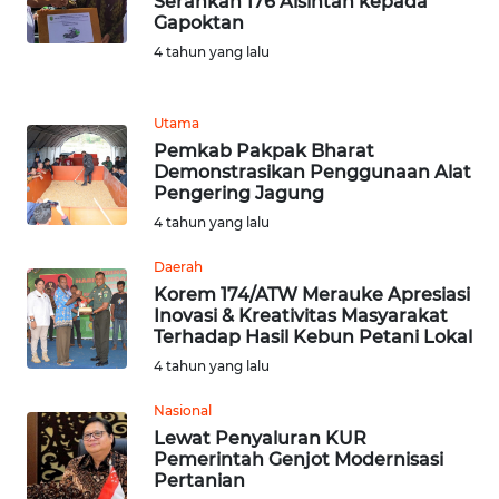
Serahkan 176 Alsintan kepada
NIAS
Gapoktan
4 tahun yang lalu
WN
LANGKAT
Utama
WN
Pemkab Pakpak Bharat
TAPANULI
Demonstrasikan Penggunaan Alat
Pengering Jagung
SELATAN
4 tahun yang lalu
WN
Daerah
TANJUNG
Korem 174/ATW Merauke Apresiasi
LESUNG
Inovasi & Kreativitas Masyarakat
Terhadap Hasil Kebun Petani Lokal
WN
4 tahun yang lalu
KARO
Nasional
Lewat Penyaluran KUR
WN
Pemerintah Genjot Modernisasi
SIMALUNGUN
Pertanian