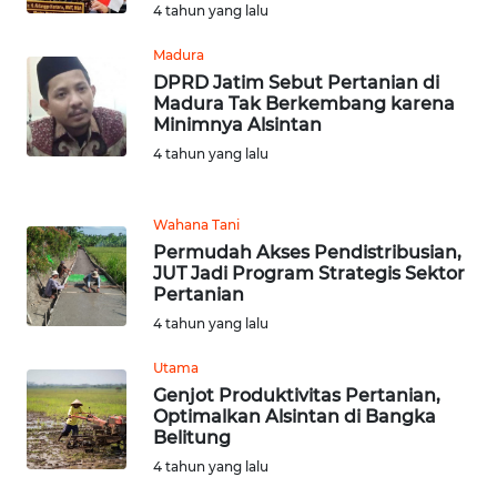
4 tahun yang lalu
WN
LABUHANBATU
Madura
DPRD Jatim Sebut Pertanian di
Madura Tak Berkembang karena
WN
Minimnya Alsintan
TAPANULI
TENGAH
4 tahun yang lalu
WN DELI
Wahana Tani
SERDANG
Permudah Akses Pendistribusian,
JUT Jadi Program Strategis Sektor
WN
Pertanian
TEBING
4 tahun yang lalu
TINGGI
Utama
Genjot Produktivitas Pertanian,
WN
Optimalkan Alsintan di Bangka
PAKPAK
Belitung
4 tahun yang lalu
WN