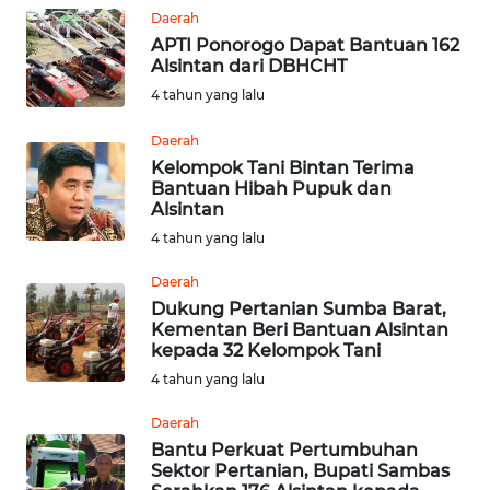
Daerah
WN
APTI Ponorogo Dapat Bantuan 162
Alsintan dari DBHCHT
SULUT
4 tahun yang lalu
WN
Daerah
MALUKU
Kelompok Tani Bintan Terima
Bantuan Hibah Pupuk dan
WN
Alsintan
MALUT
4 tahun yang lalu
Daerah
WN
Dukung Pertanian Sumba Barat,
DAIRI
Kementan Beri Bantuan Alsintan
kepada 32 Kelompok Tani
WN
4 tahun yang lalu
DANAU
TOBA
Daerah
Bantu Perkuat Pertumbuhan
Sektor Pertanian, Bupati Sambas
WN