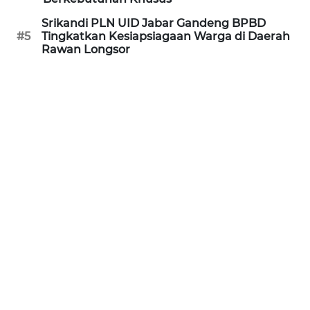
Srikandi PLN UID Jabar Gandeng BPBD
WN
#5
Tingkatkan Kesiapsiagaan Warga di Daerah
PURWAKARTA
Rawan Longsor
WN
PRIANGAN
TIMUR
WN
SEMARANG
WN
SOLO
WN
BOROBUDUR
WN