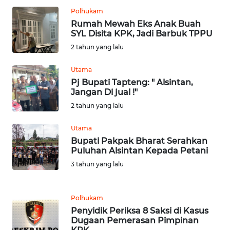
Polhukam
Rumah Mewah Eks Anak Buah
WN
SYL Disita KPK, Jadi Barbuk TPPU
JATENG
2 tahun yang lalu
WN
Utama
NUSANTARA
Pj Bupati Tapteng: " Alsintan,
Jangan Di jual !"
WN
2 tahun yang lalu
JOGJA
Utama
WN
Bupati Pakpak Bharat Serahkan
JATIM
Puluhan Alsintan Kepada Petani
3 tahun yang lalu
WN
BALI
Polhukam
Penyidik Periksa 8 Saksi di Kasus
WN
Dugaan Pemerasan Pimpinan
KALBAR