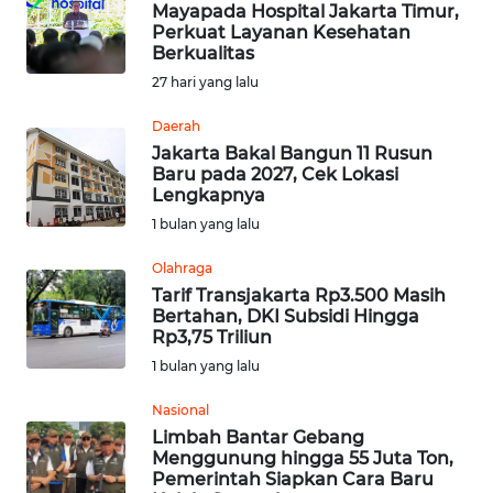
Mayapada Hospital Jakarta Timur,
Perkuat Layanan Kesehatan
Berkualitas
OPINI
27 hari yang lalu
Informasi
Daerah
Jakarta Bakal Bangun 11 Rusun
INDEKS
Baru pada 2027, Cek Lokasi
BERITA
Lengkapnya
1 bulan yang lalu
KONTAK
KAMI
Olahraga
Tarif Transjakarta Rp3.500 Masih
Bertahan, DKI Subsidi Hingga
INFO
Rp3,75 Triliun
IKLAN
1 bulan yang lalu
TENTANG
Nasional
KAMI
Limbah Bantar Gebang
Menggunung hingga 55 Juta Ton,
Pemerintah Siapkan Cara Baru
PEDOMAN