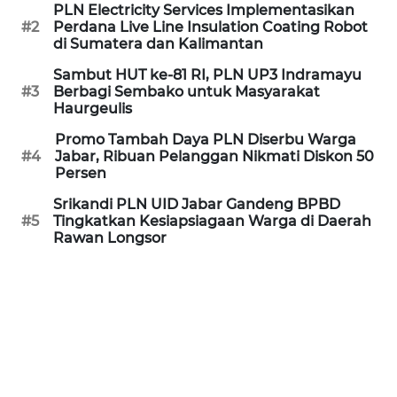
PLN Electricity Services Implementasikan
#2
Perdana Live Line Insulation Coating Robot
WN
di Sumatera dan Kalimantan
PURWAKARTA
Sambut HUT ke-81 RI, PLN UP3 Indramayu
#3
Berbagi Sembako untuk Masyarakat
WN
Haurgeulis
PRIANGAN
TIMUR
Promo Tambah Daya PLN Diserbu Warga
#4
Jabar, Ribuan Pelanggan Nikmati Diskon 50
Persen
WN
SEMARANG
Srikandi PLN UID Jabar Gandeng BPBD
#5
Tingkatkan Kesiapsiagaan Warga di Daerah
Rawan Longsor
WN
SOLO
WN
BOROBUDUR
WN