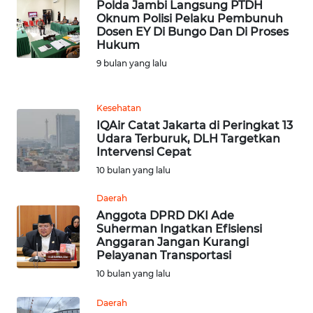
Polda Jambi Langsung PTDH
Oknum Polisi Pelaku Pembunuh
WN
Dosen EY Di Bungo Dan Di Proses
SULUT
Hukum
9 bulan yang lalu
WN
MALUKU
Kesehatan
IQAir Catat Jakarta di Peringkat 13
WN
Udara Terburuk, DLH Targetkan
MALUT
Intervensi Cepat
10 bulan yang lalu
WN
DAIRI
Daerah
Anggota DPRD DKI Ade
Suherman Ingatkan Efisiensi
WN
Anggaran Jangan Kurangi
DANAU
Pelayanan Transportasi
TOBA
10 bulan yang lalu
WN
Daerah