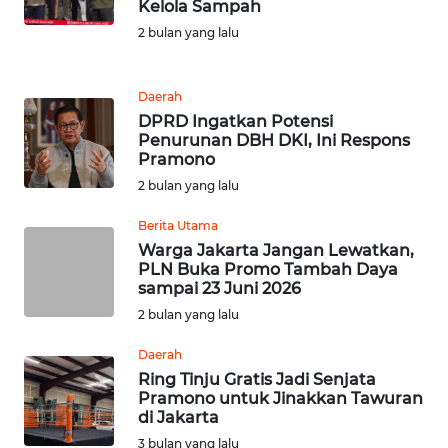
Kelola Sampah
MEDIA
2 bulan yang lalu
SIBER
REDAKSI
Daerah
DPRD Ingatkan Potensi
Penurunan DBH DKI, Ini Respons
KARIR
Pramono
2 bulan yang lalu
DISCLAIMER
Berita Utama
Wahana
Warga Jakarta Jangan Lewatkan,
News
PLN Buka Promo Tambah Daya
Regional
sampai 23 Juni 2026
2 bulan yang lalu
WN
Daerah
SUMUT
Ring Tinju Gratis Jadi Senjata
Pramono untuk Jinakkan Tawuran
WN
di Jakarta
JAKARTA
3 bulan yang lalu