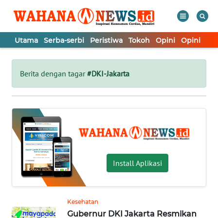
Utama
Serba-serbi
Peristiwa
Tokoh
Opini
Opini
In
WAHANA
Tutup
TV
Berita dengan tagar
#DKI-Jakarta
UTAMA
SERBA-
SERBI
PERISTIWA
Install Aplikasi
TOKOH
Kesehatan
Gubernur DKI Jakarta Resmikan
OPINI