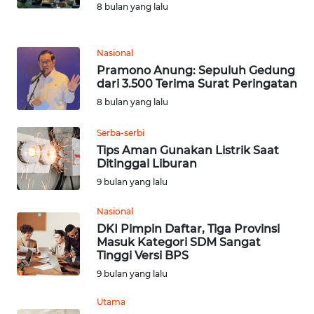
8 bulan yang lalu
WN
KALTENG
Nasional
Pramono Anung: Sepuluh Gedung
WN
dari 3.500 Terima Surat Peringatan
KALTARA
8 bulan yang lalu
Serba-serbi
WN
KALSEL
Tips Aman Gunakan Listrik Saat
Ditinggal Liburan
9 bulan yang lalu
WN
KALTIM
Nasional
DKI Pimpin Daftar, Tiga Provinsi
WN
Masuk Kategori SDM Sangat
SULSEL
Tinggi Versi BPS
9 bulan yang lalu
WN
Utama
GORONTALO