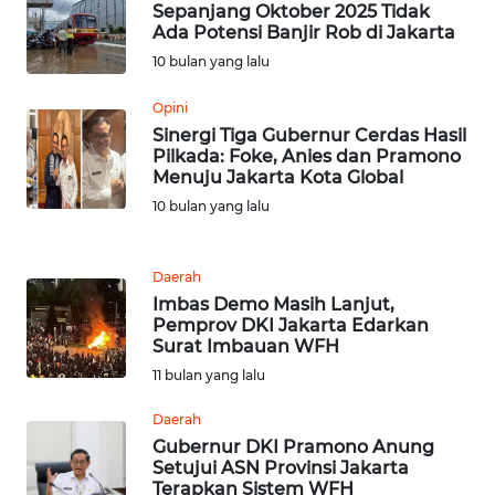
NIAS
Sepanjang Oktober 2025 Tidak
Ada Potensi Banjir Rob di Jakarta
10 bulan yang lalu
WN
LANGKAT
Opini
Sinergi Tiga Gubernur Cerdas Hasil
WN
Pilkada: Foke, Anies dan Pramono
TAPANULI
Menuju Jakarta Kota Global
SELATAN
10 bulan yang lalu
WN
TANJUNG
Daerah
LESUNG
Imbas Demo Masih Lanjut,
Pemprov DKI Jakarta Edarkan
Surat Imbauan WFH
WN
11 bulan yang lalu
KARO
Daerah
WN
Gubernur DKI Pramono Anung
SIMALUNGUN
Setujui ASN Provinsi Jakarta
Terapkan Sistem WFH