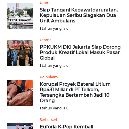
WN
Utama
PADANG
Siap Tangani Kegawatdaruratan,
LAWAS
Kepulauan Seribu Siagakan Dua
Unit Ambulans
WN
1 tahun yang lalu
SUMEDANG
Utama
PPKUKM DKI Jakarta Siap Dorong
WN
Produk Kreatif Lokal Masuk Pasar
CIANJUR
Global
1 tahun yang lalu
WN
KEPULAUAN
Polhukam
SERIBU
Korupsi Proyek Baterai Litium
Rp431 Miliar di PT Telkom,
Tersangka Bertambah Jadi 10
WN
Orang
TANGERANG
1 tahun yang lalu
WN
Serba-serbi
BINJAI
Euforia K-Pop Kembali