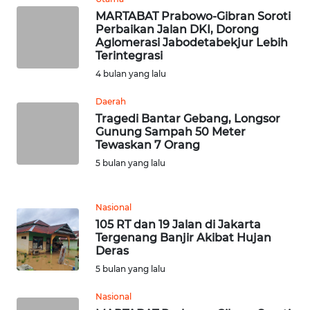
BARAT
MARTABAT Prabowo-Gibran Soroti
Perbaikan Jalan DKI, Dorong
WN
Aglomerasi Jabodetabekjur Lebih
RIAU
Terintegrasi
4 bulan yang lalu
WN
Daerah
SERAMBI
Tragedi Bantar Gebang, Longsor
Gunung Sampah 50 Meter
WN
Tewaskan 7 Orang
JAMBI
5 bulan yang lalu
WN
SULTRA
Nasional
105 RT dan 19 Jalan di Jakarta
Tergenang Banjir Akibat Hujan
WN
Deras
NTB
5 bulan yang lalu
WN
Nasional