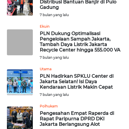
Distribusi Bantuan Banjir di Pulo
Gadung
WN
7 bulan yang lalu
JATENG
Ekuin
PLN Dukung Optimalisasi
WN
Pengelolaan Sampah Jakarta,
NUSANTARA
Tambah Daya Listrik Jakarta
Recycle Center hingga 555.000 VA
WN
7 bulan yang lalu
JOGJA
Utama
PLN Hadirkan SPKLU Center di
WN
Jakarta Selatan! Isi Daya
JATIM
Kendaraan Listrik Makin Cepat
7 bulan yang lalu
WN
BALI
Polhukam
Pengesahan Empat Raperda di
Rapat Paripurna DPRD DKI
WN
Jakarta Berlangsung Alot
KALBAR