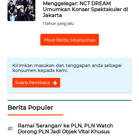
Menggelegar: NCT DREAM
Umumkan Konser Spektakuler di
WN
Jakarta
CIREBON
1 tahun yang lalu
WN
Muat Berita Selanjutnya
INDRAMAYU
WN
KUNINGAN
Kirimkan masukan dan tanggapan anda sebagai
konsumen kepada kami.
WN
Suara Pembaca
MAJALENGKA
WN
Berita Populer
SUBANG
Ramai 'Serangan' ke PLN, PLN Watch
WN
#1
Dorong PLN Jadi Objek Vital Khusus
SUKABUMI