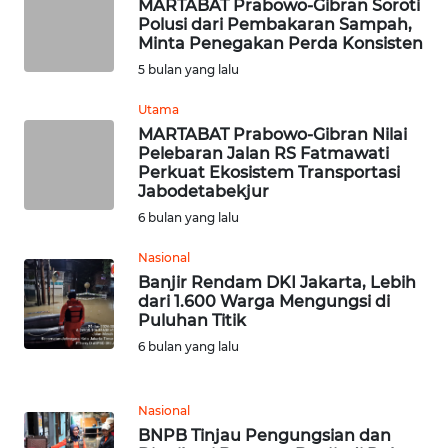
SULTENG
MARTABAT Prabowo-Gibran Soroti
Polusi dari Pembakaran Sampah,
Minta Penegakan Perda Konsisten
WN
5 bulan yang lalu
SULBAR
Utama
WN
MARTABAT Prabowo-Gibran Nilai
BABEL
Pelebaran Jalan RS Fatmawati
Perkuat Ekosistem Transportasi
Jabodetabekjur
WN
6 bulan yang lalu
SUMBAR
Nasional
WN
Banjir Rendam DKI Jakarta, Lebih
SUMSEL
dari 1.600 Warga Mengungsi di
Puluhan Titik
6 bulan yang lalu
WN
BENGKULU
Nasional
WN
BNPB Tinjau Pengungsian dan
LAMPUNG