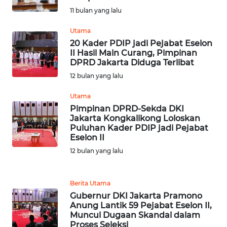
WN
11 bulan yang lalu
LABUHANBATU
Utama
20 Kader PDIP jadi Pejabat Eselon
WN
II Hasil Main Curang, Pimpinan
TAPANULI
DPRD Jakarta Diduga Terlibat
TENGAH
12 bulan yang lalu
WN DELI
Utama
SERDANG
Pimpinan DPRD-Sekda DKI
Jakarta Kongkalikong Loloskan
Puluhan Kader PDIP jadi Pejabat
WN
Eselon II
TEBING
12 bulan yang lalu
TINGGI
WN
Berita Utama
PAKPAK
Gubernur DKI Jakarta Pramono
Anung Lantik 59 Pejabat Eselon II,
Muncul Dugaan Skandal dalam
WN
Proses Seleksi