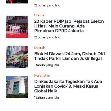
KARAWANG
12 bulan yang lalu
WN
Utama
BEKASI
20 Kader PDIP jadi Pejabat Eselon
II Hasil Main Curang, Ada
Pimpinan DPRD Jakarta
WN
12 bulan yang lalu
BOGOR
Daerah
WN
Blok M Diawasi 24 Jam, Dishub DKI
DEPOK
Tindak Parkir Liar dan Jukir Ilegal
1 tahun yang lalu
WN
TAPANULI
Kesehatan
UTARA
Dinkes Jakarta Tegaskan Tak Ada
Lonjakan Covid-19, Meski Kasus
Global Naik
WN
1 tahun yang lalu
SAMOSIR