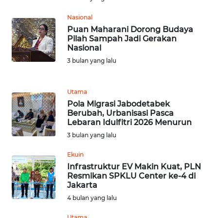
Nasional
WN
Puan Maharani Dorong Budaya
JABAR
Pilah Sampah Jadi Gerakan
Nasional
WN
3 bulan yang lalu
BANTEN
WN
Utama
NTT
Pola Migrasi Jabodetabek
Berubah, Urbanisasi Pasca
Lebaran Idulfitri 2026 Menurun
WN
3 bulan yang lalu
KEPRI
Ekuin
WN
Infrastruktur EV Makin Kuat, PLN
PAPUA
Resmikan SPKLU Center ke-4 di
Jakarta
4 bulan yang lalu
WN
PAPUA
Utama