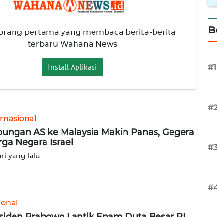
B
 orang pertama yang membaca berita-berita
terbaru Wahana News
Install Aplikasi
#1
#
ernasional
ungan AS ke Malaysia Makin Panas, Gegera
ga Negara Israel
#
ari yang lalu
#
ional
siden Prabowo Lantik Enam Duta Besar RI