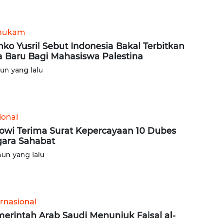
hukam
ko Yusril Sebut Indonesia Bakal Terbitkan
a Baru Bagi Mahasiswa Palestina
hun yang lalu
ional
owi Terima Surat Kepercayaan 10 Dubes
ara Sahabat
hun yang lalu
ernasional
erintah Arab Saudi Menunjuk Faisal al-