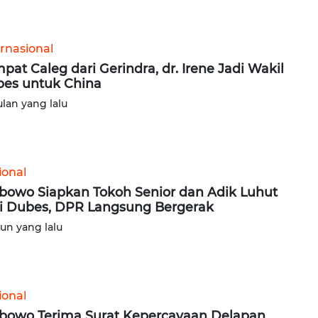
ernasional
pat Caleg dari Gerindra, dr. Irene Jadi Wakil
es untuk China
ulan yang lalu
ional
bowo Siapkan Tokoh Senior dan Adik Luhut
i Dubes, DPR Langsung Bergerak
hun yang lalu
ional
bowo Terima Surat Kepercayaan Delapan