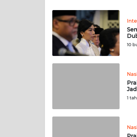
JABAR
WN
Int
BANTEN
Sem
Dub
WN
10 b
NTT
WN
KEPRI
Nas
Pra
WN
Jad
PAPUA
1 ta
WN
PAPUA
BARAT
Nas
Pra