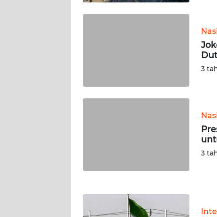
KALTENG
Nas
WN
KALTARA
Jok
Dut
3 ta
WN
KALSEL
WN
KALTIM
Nas
Pre
unt
WN
SULSEL
3 ta
WN
GORONTALO
Int
WN