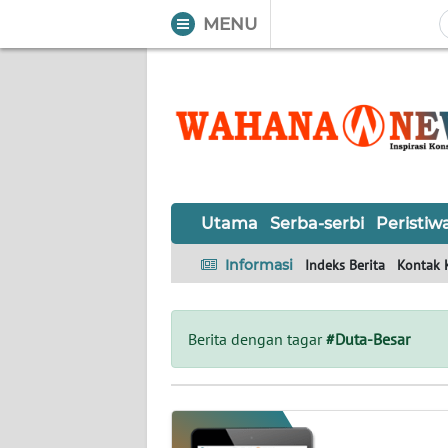
MENU
WAHANA
Tutup
TV
UTAMA
SERBA-
Utama
Serba-serbi
Peristiw
SERBI
Informasi
Indeks Berita
Kontak 
PERISTIWA
TOKOH
Berita dengan tagar
#Duta-Besar
OPINI