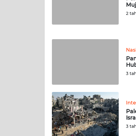
Muj
JATENG
2 ta
WN
NUSANTARA
WN
Nas
JOGJA
Pan
Hub
WN
JATIM
3 ta
WN
BALI
Int
Pal
WN
Isr
KALBAR
3 ta
WN