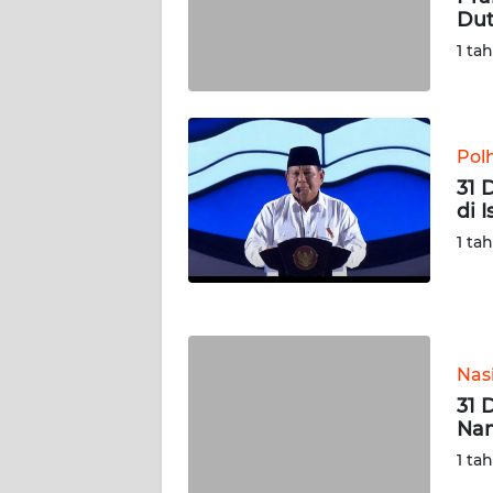
WN
Dut
RIAU
1 ta
WN
SERAMBI
Pol
WN
31 
JAMBI
di 
1 ta
WN
SULTRA
WN
NTB
Nas
31 
WN
Na
SULTENG
1 ta