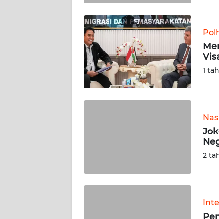
WN
SULBAR
Pol
WN
Men
BABEL
Vis
1 ta
WN
SUMBAR
WN
Nas
SUMSEL
Jok
Neg
WN
2 ta
BENGKULU
WN
LAMPUNG
Int
Pem
WN