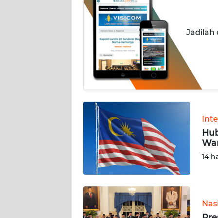
OPINI
Informasi
Jadilah
INDEKS
BERITA
KONTAK
KAMI
Int
INFO
IKLAN
Hub
War
TENTANG
14 h
KAMI
PEDOMAN
MEDIA
Nas
SIBER
Pre