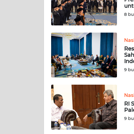
unt
REDAKSI
8 bu
KARIR
Nas
DISCLAIMER
Res
Sah
Wahana
Ind
News
9 bu
Regional
WN
SUMUT
Nas
RI 
WN
Pal
JAKARTA
9 bu
WN