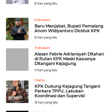
8 hari yang lalu
WN
KALTENG
Polhukam
Baru Menjabat, Bupati Pemalang
WN
Anom Widiyantoro Diciduk KPK
KALTARA
8 hari yang lalu
WN
Polhukam
KALSEL
Alasan Febrie Adriansyah Ditahan
di Rutan KPK Meski Kasusnya
Ditangani Kejagung
WN
11 hari yang lalu
KALTIM
Utama
WN
KPK Dukung Kejagung Tangani
SULSEL
Perkara TPPU, Lakukan
Koordinasi dan Supervisi
13 hari yang lalu
WN
GORONTALO