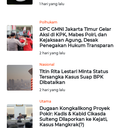
1 hari yang lalu
MEDIA
SIBER
Polhukam
REDAKSI
DPC GMNI Jakarta Timur Gelar
Aksi di KPK, Mabes Polri, dan
Kejaksaan Agung, Desak
KARIR
Penegakan Hukum Transparan
2 hari yang lalu
DISCLAIMER
Nasional
Wahana
Titin Rita Lestari Minta Status
News
Tersangka Kasus Suap BPK
Regional
Dibatalkan
2 hari yang lalu
WN
Utama
SUMUT
Dugaan Kongkalikong Proyek
Pokir: Kadis & Kabid Cikasda
WN
Sulteng Dilaporkan ke Kejati,
JAKARTA
Kasus Mangkrak(?)