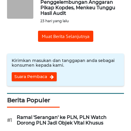
Penggelembungan Anggaran
Pikap Kopdes, Menkeu Tunggu
WN
Hasil Audit
CIREBON
23 hari yang lalu
WN
Muat Berita Selanjutnya
INDRAMAYU
WN
Kirimkan masukan dan tanggapan anda sebagai
KUNINGAN
konsumen kepada kami.
Suara Pembaca
WN
MAJALENGKA
WN
Berita Populer
SUBANG
Ramai 'Serangan' ke PLN, PLN Watch
#1
WN
Dorong PLN Jadi Objek Vital Khusus
SUKABUMI