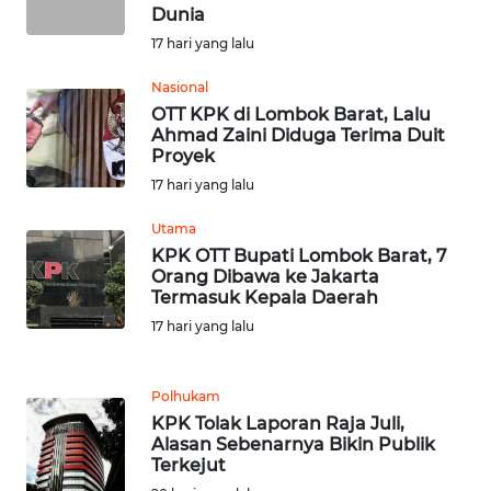
Dunia
WN
17 hari yang lalu
LABUHANBATU
Nasional
WN
OTT KPK di Lombok Barat, Lalu
TAPANULI
Ahmad Zaini Diduga Terima Duit
TENGAH
Proyek
17 hari yang lalu
WN DELI
Utama
SERDANG
KPK OTT Bupati Lombok Barat, 7
Orang Dibawa ke Jakarta
WN
Termasuk Kepala Daerah
TEBING
17 hari yang lalu
TINGGI
WN
Polhukam
PAKPAK
KPK Tolak Laporan Raja Juli,
Alasan Sebenarnya Bikin Publik
Terkejut
WN