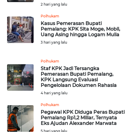
2 hari yang lalu
WN
Polhukam
JABAR
Kasus Pemerasan Bupati
Pemalang: KPK Sita Moge, Mobil,
WN
Uang Asing hingga Logam Mulia
BANTEN
3 hari yang lalu
WN
NTT
Polhukam
Staf KPK Jadi Tersangka
Pemerasan Bupati Pemalang,
WN
KPK Langsung Evaluasi
KEPRI
Pengelolaan Dokumen Rahasia
4 hari yang lalu
WN
PAPUA
Polhukam
Pegawai KPK Diduga Peras Bupati
Pemalang Rp1,2 Miliar, Ternyata
WN
Eks Ajudan Alexander Marwata
PAPUA
5 hari yang lalu