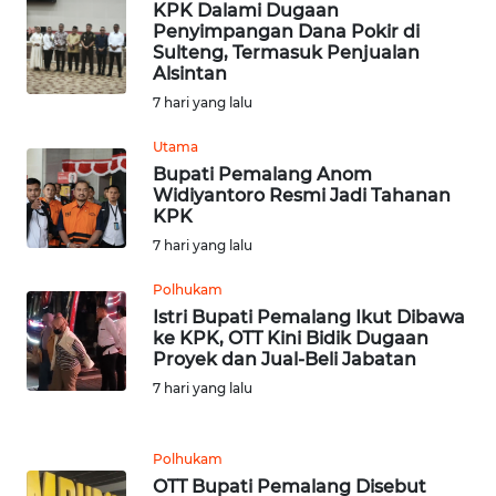
SULTENG
KPK Dalami Dugaan
Penyimpangan Dana Pokir di
Sulteng, Termasuk Penjualan
WN
Alsintan
SULBAR
7 hari yang lalu
WN
Utama
BABEL
Bupati Pemalang Anom
Widiyantoro Resmi Jadi Tahanan
KPK
WN
SUMBAR
7 hari yang lalu
Polhukam
WN
Istri Bupati Pemalang Ikut Dibawa
SUMSEL
ke KPK, OTT Kini Bidik Dugaan
Proyek dan Jual-Beli Jabatan
WN
7 hari yang lalu
BENGKULU
Polhukam
WN
OTT Bupati Pemalang Disebut
LAMPUNG