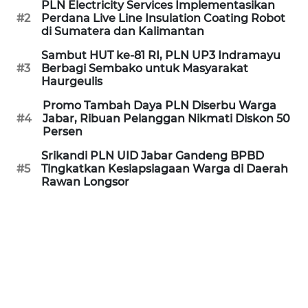
PLN Electricity Services Implementasikan
#2
Perdana Live Line Insulation Coating Robot
WN
di Sumatera dan Kalimantan
PURWAKARTA
Sambut HUT ke-81 RI, PLN UP3 Indramayu
#3
Berbagi Sembako untuk Masyarakat
WN
Haurgeulis
PRIANGAN
TIMUR
Promo Tambah Daya PLN Diserbu Warga
#4
Jabar, Ribuan Pelanggan Nikmati Diskon 50
Persen
WN
Srikandi PLN UID Jabar Gandeng BPBD
SEMARANG
#5
Tingkatkan Kesiapsiagaan Warga di Daerah
Rawan Longsor
WN
SOLO
WN
BOROBUDUR
WN