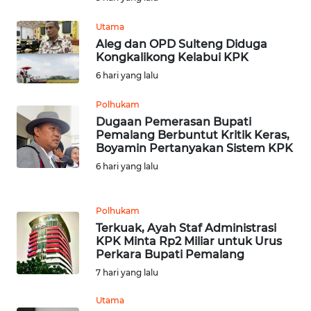
BARAT
Utama
WN
Aleg dan OPD Sulteng Diduga
RIAU
Kongkalikong Kelabui KPK
6 hari yang lalu
WN
SERAMBI
Polhukam
Dugaan Pemerasan Bupati
Pemalang Berbuntut Kritik Keras,
WN
Boyamin Pertanyakan Sistem KPK
JAMBI
6 hari yang lalu
WN
SULTRA
Polhukam
Terkuak, Ayah Staf Administrasi
KPK Minta Rp2 Miliar untuk Urus
WN
Perkara Bupati Pemalang
NTB
7 hari yang lalu
WN
Utama