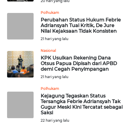
20 hari yang lalu
KARAWANG
Polhukam
WN
Perubahan Status Hukum Febrie
BEKASI
Adriansyah Tuai Kritik, De Jure
Nilai Kejaksaan Tidak Konsisten
21 hari yang lalu
WN
BOGOR
Nasional
KPK Usulkan Rekening Dana
WN
Otsus Papua Dipisah dari APBD
DEPOK
demi Cegah Penyimpangan
21 hari yang lalu
WN
Polhukam
TAPANULI
UTARA
Kejagung Tegaskan Status
Tersangka Febrie Adriansyah Tak
Gugur Meski Kini Tercatat sebagai
WN
Saksi
SAMOSIR
22 hari yang lalu