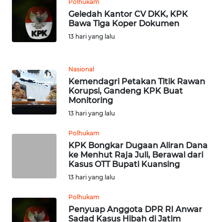
Polhukam
Geledah Kantor CV DKK, KPK
WN
Bawa Tiga Koper Dokumen
SULUT
13 hari yang lalu
WN
MALUKU
Nasional
Kemendagri Petakan Titik Rawan
Korupsi, Gandeng KPK Buat
WN
Monitoring
MALUT
13 hari yang lalu
WN
Polhukam
DAIRI
KPK Bongkar Dugaan Aliran Dana
ke Menhut Raja Juli, Berawal dari
Kasus OTT Bupati Kuansing
WN
DANAU
13 hari yang lalu
TOBA
Polhukam
Penyuap Anggota DPR RI Anwar
WN
Sadad Kasus Hibah di Jatim