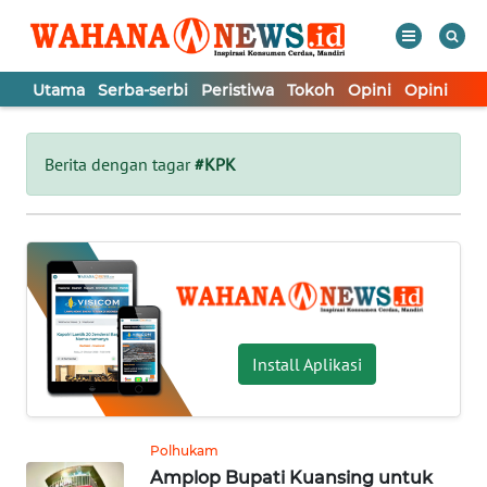
Utama
Serba-serbi
Peristiwa
Tokoh
Opini
Opini
In
WAHANA
Tutup
TV
Berita dengan tagar
#KPK
UTAMA
SERBA-
SERBI
PERISTIWA
Install Aplikasi
TOKOH
Polhukam
Amplop Bupati Kuansing untuk
OPINI