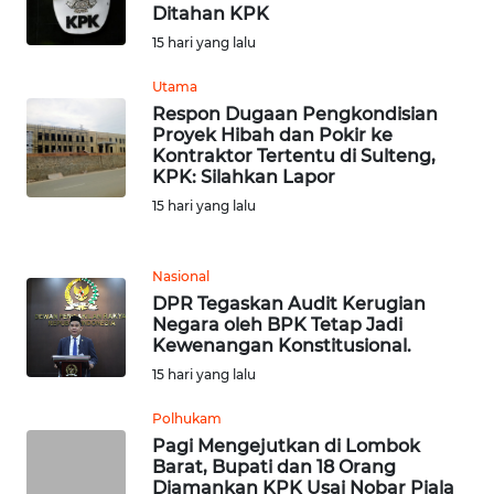
NIAS
Ditahan KPK
15 hari yang lalu
WN
LANGKAT
Utama
Respon Dugaan Pengkondisian
Proyek Hibah dan Pokir ke
WN
Kontraktor Tertentu di Sulteng,
TAPANULI
KPK: Silahkan Lapor
SELATAN
15 hari yang lalu
WN
TANJUNG
Nasional
LESUNG
DPR Tegaskan Audit Kerugian
Negara oleh BPK Tetap Jadi
Kewenangan Konstitusional.
WN
15 hari yang lalu
KARO
Polhukam
WN
Pagi Mengejutkan di Lombok
SIMALUNGUN
Barat, Bupati dan 18 Orang
Diamankan KPK Usai Nobar Piala