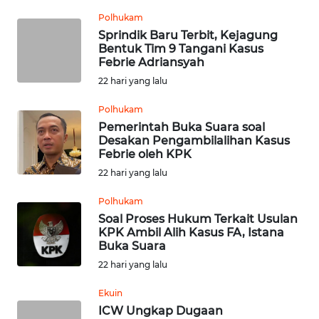
WN
PADANG
Polhukam
LAWAS
Sprindik Baru Terbit, Kejagung
Bentuk Tim 9 Tangani Kasus
Febrie Adriansyah
WN
22 hari yang lalu
SUMEDANG
Polhukam
WN
Pemerintah Buka Suara soal
CIANJUR
Desakan Pengambilalihan Kasus
Febrie oleh KPK
22 hari yang lalu
WN
KEPULAUAN
Polhukam
SERIBU
Soal Proses Hukum Terkait Usulan
KPK Ambil Alih Kasus FA, Istana
WN
Buka Suara
TANGERANG
22 hari yang lalu
Ekuin
WN
BINJAI
ICW Ungkap Dugaan