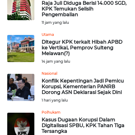
Raja Juli Diduga Berisi 14.000 SGD,
KPK Temukan Selisih
Pengembalian
OPINI
11 jam yang lalu
Informasi
Utama
Ditegur KPK terkait Hibah APBD
INDEKS
ke Vertikal, Pemprov Sulteng
BERITA
Melawan(?)
14 jam yang lalu
KONTAK
KAMI
Nasional
Konflik Kepentingan Jadi Pemicu
Korupsi, Kementerian PANRB
INFO
Dorong ASN Deklarasi Sejak Dini
IKLAN
1 hari yang lalu
TENTANG
Polhukam
KAMI
Kasus Dugaan Korupsi Dalam
Digitalisasi SPBU, KPK Tahan Tiga
Tersangka
PEDOMAN