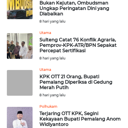
Bukan Kejutan, Ombudsman
Ungkap Peringatan Dini yang
Diabaikan
WN
JATENG
8 hari yang lalu
Utama
WN
Sulteng Catat 76 Konflik Agraria,
NUSANTARA
Pemprov-KPK-ATR/BPN Sepakat
Percepat Sertifikasi
WN
8 hari yang lalu
JOGJA
Utama
KPK OTT 21 Orang, Bupati
WN
Pemalang Diperiksa di Gedung
JATIM
Merah Putih
8 hari yang lalu
WN
BALI
Polhukam
Terjaring OTT KPK, Segini
Kekayaan Bupati Pemalang Anom
WN
Widiyantoro
KALBAR