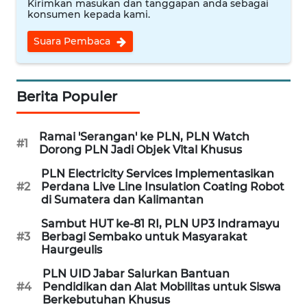
Kirimkan masukan dan tanggapan anda sebagai
MEDIA
konsumen kepada kami.
SIBER
Suara Pembaca
REDAKSI
Berita Populer
KARIR
DISCLAIMER
Ramai 'Serangan' ke PLN, PLN Watch
#1
Dorong PLN Jadi Objek Vital Khusus
Wahana
PLN Electricity Services Implementasikan
News
#2
Perdana Live Line Insulation Coating Robot
Regional
di Sumatera dan Kalimantan
Sambut HUT ke-81 RI, PLN UP3 Indramayu
WN
#3
Berbagi Sembako untuk Masyarakat
SUMUT
Haurgeulis
PLN UID Jabar Salurkan Bantuan
WN
#4
Pendidikan dan Alat Mobilitas untuk Siswa
JAKARTA
Berkebutuhan Khusus