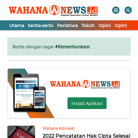
Utama
Serba-serbi
Peristiwa
Tokoh
Opini
Opini
In
WAHANA
Tutup
TV
Berita dengan tagar
#Kemenhunkam
UTAMA
SERBA-
SERBI
PERISTIWA
Install Aplikasi
TOKOH
Wahana Advokat
2022 Pencatatan Hak Cipta Selesai
OPINI