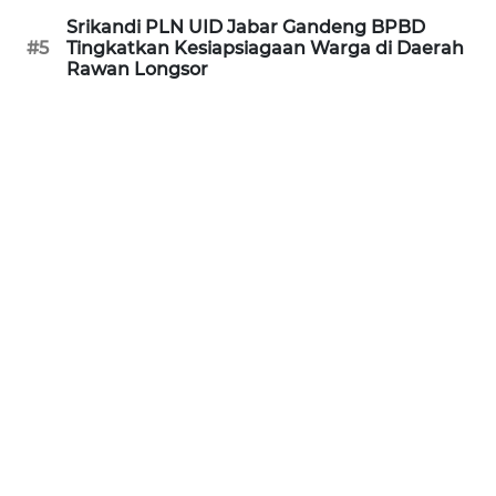
Srikandi PLN UID Jabar Gandeng BPBD
WN
#5
Tingkatkan Kesiapsiagaan Warga di Daerah
JABAR
Rawan Longsor
WN
BANTEN
WN
NTT
WN
KEPRI
WN
PAPUA
WN
PAPUA