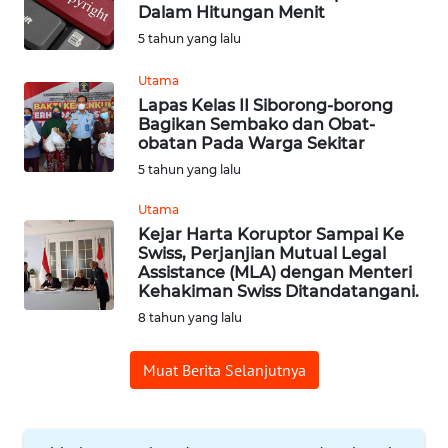
Dalam Hitungan Menit
5 tahun yang lalu
OPINI
Utama
Informasi
Lapas Kelas II Siborong-borong
Bagikan Sembako dan Obat-
obatan Pada Warga Sekitar
INDEKS
BERITA
5 tahun yang lalu
Utama
KONTAK
Kejar Harta Koruptor Sampai Ke
KAMI
Swiss, Perjanjian Mutual Legal
Assistance (MLA) dengan Menteri
Kehakiman Swiss Ditandatangani.
INFO
IKLAN
8 tahun yang lalu
Muat Berita Selanjutnya
TENTANG
KAMI
PEDOMAN