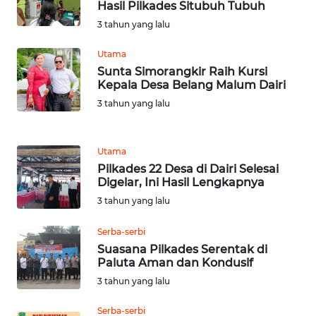
BARAT
Hasil Pilkades Situbuh Tubuh
3 tahun yang lalu
WN
RIAU
Utama
Sunta Simorangkir Raih Kursi
Kepala Desa Belang Malum Dairi
WN
3 tahun yang lalu
SERAMBI
WN
Utama
JAMBI
Pilkades 22 Desa di Dairi Selesai
Digelar, Ini Hasil Lengkapnya
WN
3 tahun yang lalu
SULTRA
Serba-serbi
WN
Suasana Pilkades Serentak di
Paluta Aman dan Kondusif
NTB
3 tahun yang lalu
WN
Serba-serbi