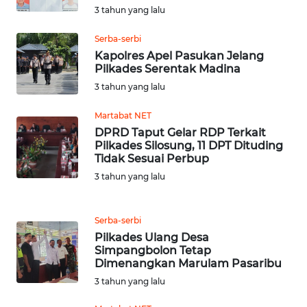
3 tahun yang lalu
WN
Serba-serbi
JATENG
Kapolres Apel Pasukan Jelang
Pilkades Serentak Madina
WN
3 tahun yang lalu
NUSANTARA
Martabat NET
DPRD Taput Gelar RDP Terkait
WN
Pilkades Silosung, 11 DPT Dituding
JOGJA
Tidak Sesuai Perbup
3 tahun yang lalu
WN
JATIM
Serba-serbi
WN
Pilkades Ulang Desa
Simpangbolon Tetap
BALI
Dimenangkan Marulam Pasaribu
3 tahun yang lalu
WN
KALBAR