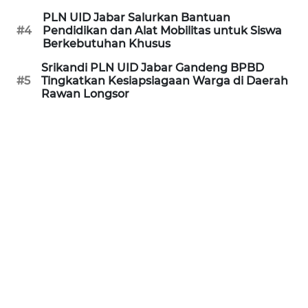
PLN UID Jabar Salurkan Bantuan
WN
#4
Pendidikan dan Alat Mobilitas untuk Siswa
PURWAKARTA
Berkebutuhan Khusus
Srikandi PLN UID Jabar Gandeng BPBD
WN
#5
Tingkatkan Kesiapsiagaan Warga di Daerah
PRIANGAN
Rawan Longsor
TIMUR
WN
SEMARANG
WN
SOLO
WN
BOROBUDUR
WN