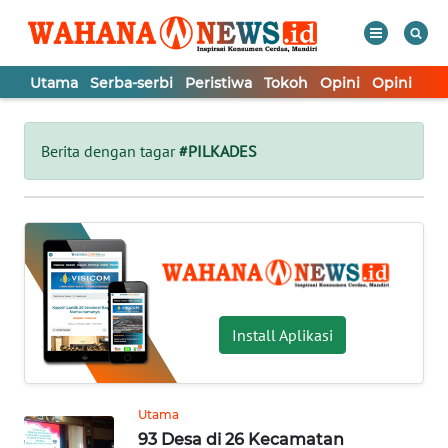
Utama
Serba-serbi
Peristiwa
Tokoh
Opini
Opini
In
WAHANA
Tutup
TV
Berita dengan tagar
#PILKADES
UTAMA
SERBA-
SERBI
PERISTIWA
Install Aplikasi
TOKOH
Utama
93 Desa di 26 Kecamatan
OPINI