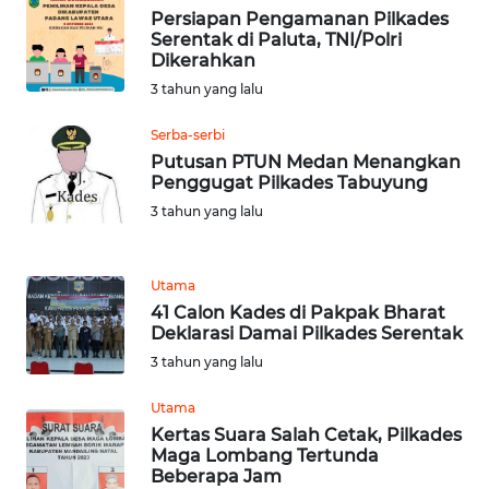
SULTENG
Persiapan Pengamanan Pilkades
Serentak di Paluta, TNI/Polri
WN
Dikerahkan
SULBAR
3 tahun yang lalu
Serba-serbi
WN
BABEL
Putusan PTUN Medan Menangkan
Penggugat Pilkades Tabuyung
3 tahun yang lalu
WN
SUMBAR
Utama
WN
41 Calon Kades di Pakpak Bharat
SUMSEL
Deklarasi Damai Pilkades Serentak
3 tahun yang lalu
WN
BENGKULU
Utama
Kertas Suara Salah Cetak, Pilkades
Maga Lombang Tertunda
WN
Beberapa Jam
LAMPUNG