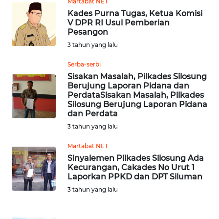
Martabat NET
Kades Purna Tugas, Ketua Komisi
WN
V DPR RI Usul Pemberian
Pesangon
KALTENG
3 tahun yang lalu
WN
Serba-serbi
KALTARA
Sisakan Masalah, Pilkades Silosung
Berujung Laporan Pidana dan
WN
PerdataSisakan Masalah, Pilkades
Silosung Berujung Laporan Pidana
KALSEL
dan Perdata
3 tahun yang lalu
WN
KALTIM
Martabat NET
Sinyalemen Pilkades Silosung Ada
WN
Kecurangan, Cakades No Urut 1
Laporkan PPKD dan DPT Siluman
SULSEL
3 tahun yang lalu
WN
GORONTALO