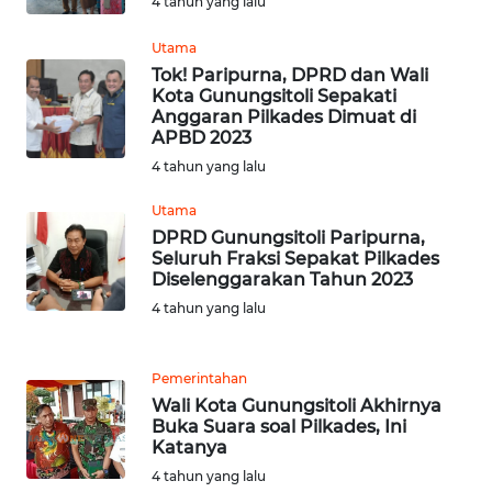
4 tahun yang lalu
KARAWANG
Utama
WN
Tok! Paripurna, DPRD dan Wali
BEKASI
Kota Gunungsitoli Sepakati
Anggaran Pilkades Dimuat di
APBD 2023
WN
4 tahun yang lalu
BOGOR
Utama
WN
DPRD Gunungsitoli Paripurna,
DEPOK
Seluruh Fraksi Sepakat Pilkades
Diselenggarakan Tahun 2023
WN
4 tahun yang lalu
TAPANULI
UTARA
Pemerintahan
Wali Kota Gunungsitoli Akhirnya
WN
Buka Suara soal Pilkades, Ini
SAMOSIR
Katanya
4 tahun yang lalu