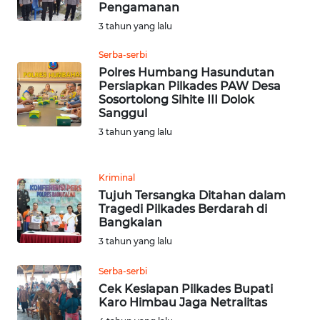
Pengamanan
WN
3 tahun yang lalu
LABUHANBATU
Serba-serbi
WN
Polres Humbang Hasundutan
TAPANULI
Persiapkan Pilkades PAW Desa
TENGAH
Sosortolong Sihite III Dolok
Sanggul
3 tahun yang lalu
WN DELI
SERDANG
Kriminal
WN
Tujuh Tersangka Ditahan dalam
TEBING
Tragedi Pilkades Berdarah di
TINGGI
Bangkalan
3 tahun yang lalu
WN
PAKPAK
Serba-serbi
Cek Kesiapan Pilkades Bupati
Karo Himbau Jaga Netralitas
WN