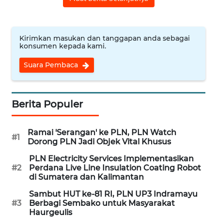
WN
CIREBON
Kirimkan masukan dan tanggapan anda sebagai
konsumen kepada kami.
WN
Suara Pembaca
INDRAMAYU
WN
KUNINGAN
Berita Populer
WN
Ramai 'Serangan' ke PLN, PLN Watch
#1
MAJALENGKA
Dorong PLN Jadi Objek Vital Khusus
PLN Electricity Services Implementasikan
WN
#2
Perdana Live Line Insulation Coating Robot
SUBANG
di Sumatera dan Kalimantan
Sambut HUT ke-81 RI, PLN UP3 Indramayu
WN
#3
Berbagi Sembako untuk Masyarakat
SUKABUMI
Haurgeulis