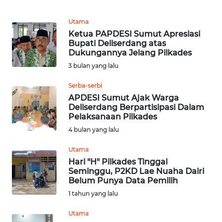
MEDIA
SIBER
Utama
Ketua PAPDESI Sumut Apresiasi
Bupati Deliserdang atas
REDAKSI
Dukungannya Jelang Pilkades
3 bulan yang lalu
KARIR
Serba-serbi
APDESI Sumut Ajak Warga
DISCLAIMER
Deliserdang Berpartisipasi Dalam
Pelaksanaan Pilkades
Wahana
4 bulan yang lalu
News
Regional
Utama
Hari "H" Pilkades Tinggal
WN
Seminggu, P2KD Lae Nuaha Dairi
SUMUT
Belum Punya Data Pemilih
1 tahun yang lalu
WN
Utama
JAKARTA