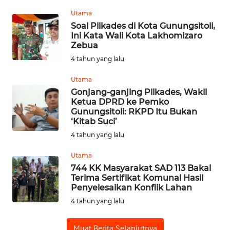
WN
PADANG
Utama
LAWAS
Soal Pilkades di Kota Gunungsitoli,
Ini Kata Wali Kota Lakhomizaro
Zebua
WN
4 tahun yang lalu
SUMEDANG
Utama
WN
Gonjang-ganjing Pilkades, Wakil
CIANJUR
Ketua DPRD ke Pemko
Gunungsitoli: RKPD Itu Bukan
‘Kitab Suci’
WN
4 tahun yang lalu
KEPULAUAN
SERIBU
Utama
744 KK Masyarakat SAD 113 Bakal
WN
Terima Sertifikat Komunal Hasil
TANGERANG
Penyelesaikan Konflik Lahan
4 tahun yang lalu
WN
BINJAI
Muat Berita Selanjutnya