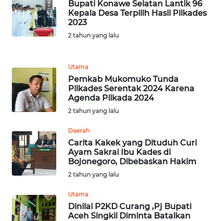
Bupati Konawe Selatan Lantik 96
Kepala Desa Terpilih Hasil Pilkades
WN
2023
JABAR
2 tahun yang lalu
WN
BANTEN
Utama
Pemkab Mukomuko Tunda
Pilkades Serentak 2024 Karena
WN
Agenda Pilkada 2024
NTT
2 tahun yang lalu
WN
Daerah
KEPRI
Carita Kakek yang Dituduh Curi
Ayam Sakral Ibu Kades di
Bojonegoro, Dibebaskan Hakim
WN
2 tahun yang lalu
PAPUA
Utama
WN
Dinilai P2KD Curang ,Pj Bupati
PAPUA
Aceh Singkil Diminta Batalkan