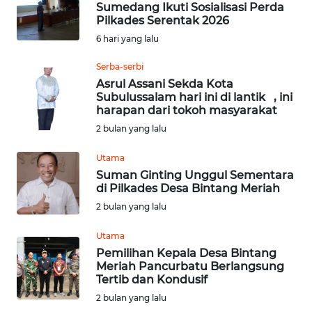
Sumedang Ikuti Sosialisasi Perda
Pilkades Serentak 2026
OPINI
6 hari yang lalu
Serba-serbi
Informasi
Asrul Assani Sekda Kota
Subulussalam hari ini di lantik , ini
INDEKS
harapan dari tokoh masyarakat
BERITA
2 bulan yang lalu
KONTAK
Utama
KAMI
Suman Ginting Unggul Sementara
di Pilkades Desa Bintang Meriah
INFO
2 bulan yang lalu
IKLAN
Utama
Pemilihan Kepala Desa Bintang
TENTANG
Meriah Pancurbatu Berlangsung
KAMI
Tertib dan Kondusif
2 bulan yang lalu
PEDOMAN