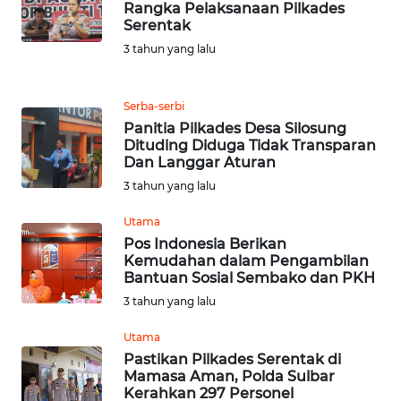
NIAS
Rangka Pelaksanaan Pilkades
Serentak
3 tahun yang lalu
WN
LANGKAT
Serba-serbi
WN
Panitia Pilkades Desa Silosung
TAPANULI
Dituding Diduga Tidak Transparan
SELATAN
Dan Langgar Aturan
3 tahun yang lalu
WN
TANJUNG
Utama
LESUNG
Pos Indonesia Berikan
Kemudahan dalam Pengambilan
Bantuan Sosial Sembako dan PKH
WN
3 tahun yang lalu
KARO
Utama
WN
Pastikan Pilkades Serentak di
SIMALUNGUN
Mamasa Aman, Polda Sulbar
Kerahkan 297 Personel