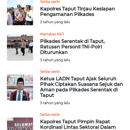
Serba-serbi
Kapolres Taput Tinjau Kesiapan
WN
Pengamanan Pilkades
SULUT
3 tahun yang lalu
WN
Martabat NET
MALUKU
Pilkades Serentak di Taput,
Ratusan Personil TNI-Polri
Diturunkan
WN
3 tahun yang lalu
MALUT
Serba-serbi
WN
Ketua LADN Taput Ajak Seluruh
DAIRI
Pihak Ciptakan Suasana Sejuk dan
Aman pada Pilkades Serentak di
Taput
WN
3 tahun yang lalu
DANAU
TOBA
Serba-serbi
Kapolres Taput Pimpin Rapat
WN
Kordinasi Lintas Sektoral Dalam