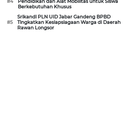
#4
Pendidikan dan Alat Mobilitas untuk Siswa
Berkebutuhan Khusus
WN
Srikandi PLN UID Jabar Gandeng BPBD
JABAR
#5
Tingkatkan Kesiapsiagaan Warga di Daerah
Rawan Longsor
WN
BANTEN
WN
NTT
WN
KEPRI
WN
PAPUA
WN
PAPUA