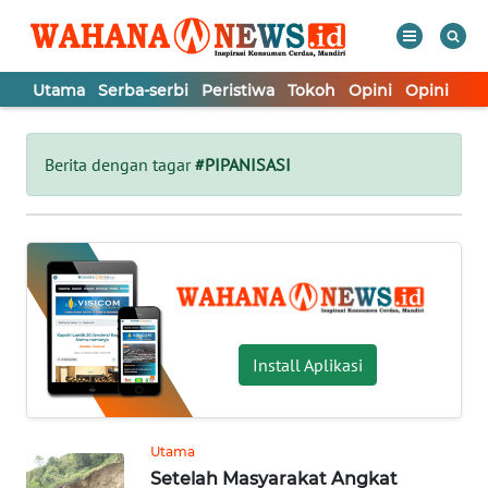
Utama
Serba-serbi
Peristiwa
Tokoh
Opini
Opini
In
WAHANA
Tutup
TV
Berita dengan tagar
#PIPANISASI
UTAMA
SERBA-
SERBI
PERISTIWA
Install Aplikasi
TOKOH
Utama
Setelah Masyarakat Angkat
OPINI