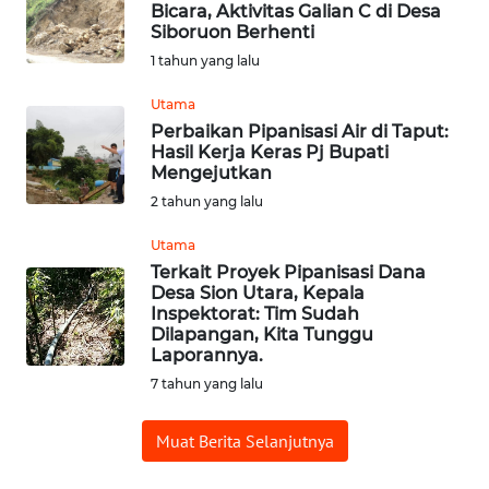
Bicara, Aktivitas Galian C di Desa
Siboruon Berhenti
OPINI
1 tahun yang lalu
Utama
Informasi
Perbaikan Pipanisasi Air di Taput:
Hasil Kerja Keras Pj Bupati
INDEKS
Mengejutkan
BERITA
2 tahun yang lalu
KONTAK
Utama
KAMI
Terkait Proyek Pipanisasi Dana
Desa Sion Utara, Kepala
Inspektorat: Tim Sudah
INFO
Dilapangan, Kita Tunggu
IKLAN
Laporannya.
7 tahun yang lalu
TENTANG
KAMI
Muat Berita Selanjutnya
PEDOMAN