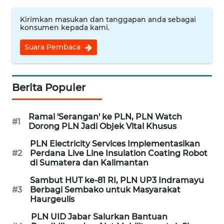
MEDIA
SIBER
Kirimkan masukan dan tanggapan anda sebagai
konsumen kepada kami.
REDAKSI
Suara Pembaca
KARIR
Berita Populer
DISCLAIMER
Ramai 'Serangan' ke PLN, PLN Watch
#1
Wahana
Dorong PLN Jadi Objek Vital Khusus
News
Regional
PLN Electricity Services Implementasikan
#2
Perdana Live Line Insulation Coating Robot
di Sumatera dan Kalimantan
WN
Sambut HUT ke-81 RI, PLN UP3 Indramayu
SUMUT
#3
Berbagi Sembako untuk Masyarakat
Haurgeulis
WN
PLN UID Jabar Salurkan Bantuan
JAKARTA