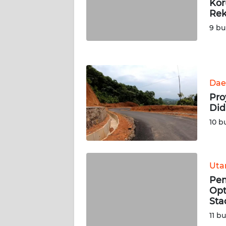
Kor
JATENG
Re
9 bu
WN
NUSANTARA
WN
Dae
JOGJA
Pro
Did
WN
JATIM
10 b
WN
BALI
Ut
Pem
WN
Opt
KALBAR
Sta
11 b
WN