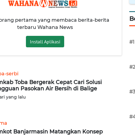
B
 orang pertama yang membaca berita-berita
terbaru Wahana News
Install Aplikasi
#1
#
ba-serbi
kab Toba Bergerak Cepat Cari Solusi
gguan Pasokan Air Bersih di Balige
#
ari yang lalu
#
ama
kot Banjarmasin Matangkan Konsep