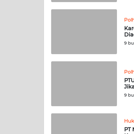
WN
SULBAR
Pol
WN
Kar
BABEL
Dia
9 bu
WN
SUMBAR
WN
Pol
SUMSEL
PTU
Jik
WN
9 bu
BENGKULU
WN
LAMPUNG
Huk
PT 
WN