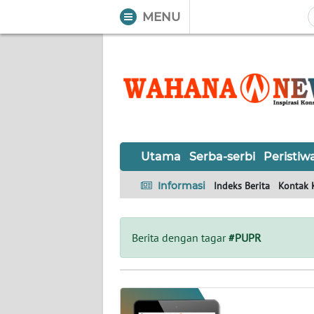
MENU
WAHANA
Tutup
TV
UTAMA
SERBA-
Utama
Serba-serbi
Peristiw
SERBI
Informasi
Indeks Berita
Kontak 
PERISTIWA
TOKOH
Berita dengan tagar
#PUPR
OPINI