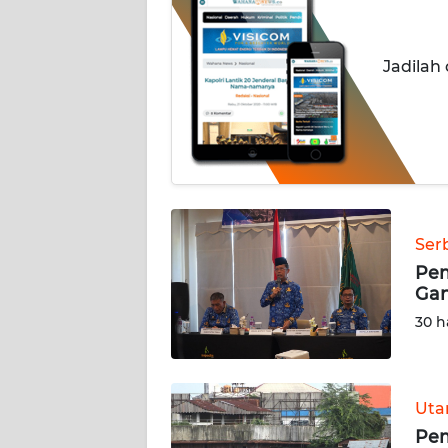
OPINI
Informasi
Jadilah
INDEKS
BERITA
KONTAK
KAMI
Ser
INFO
IKLAN
Pem
Gan
TENTANG
30 h
KAMI
PEDOMAN
Ut
MEDIA
Pem
SIBER