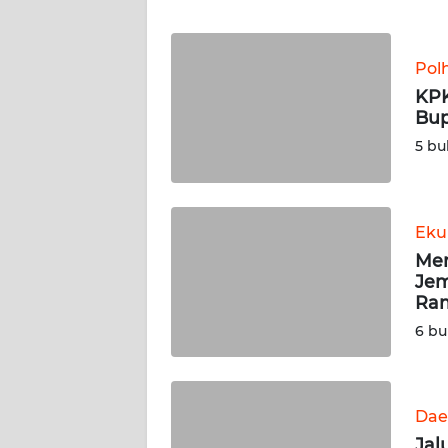
JABAR
WN
Pol
BANTEN
KPK
Bup
WN
5 bu
NTT
WN
Eku
KEPRI
Men
Jem
WN
Ram
PAPUA
6 bu
WN
PAPUA
BARAT
Dae
Jal