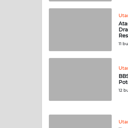
KALTENG
Ut
WN
Ata
KALTARA
Dra
Re
WN
11 b
KALSEL
WN
KALTIM
Ut
BBS
Pot
WN
SULSEL
12 b
WN
GORONTALO
Ut
WN