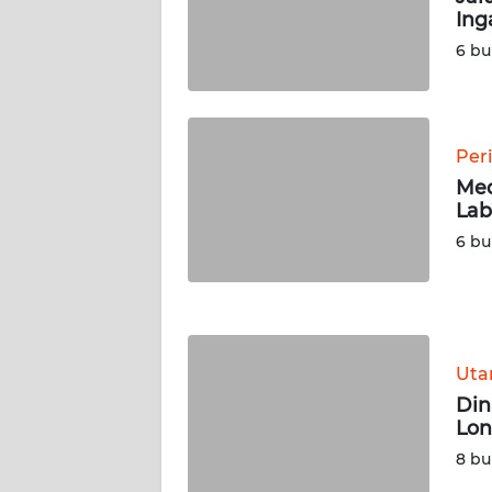
WN
Ing
RIAU
6 bu
WN
SERAMBI
Per
WN
Med
JAMBI
Lab
6 bu
WN
SULTRA
WN
NTB
Ut
Din
WN
Lon
SULTENG
8 bu