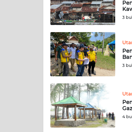
Pen
Ka
REDAKSI
3 bu
KARIR
Ut
DISCLAIMER
Pem
Ban
Wahana
News
3 bu
Regional
WN
SUMUT
Ut
Pem
WN
Gaz
JAKARTA
4 bu
WN