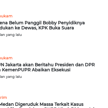
hukam
ena Belum Panggil Bobby Penyidiknya
dukan ke Dewas, KPK Buka Suara
lan yang lalu
hukam
N Jakarta akan Beritahu Presiden dan DPR
a KemenPUPR Abaikan Eksekusi
lan yang lalu
rim
Medan Digeruduk Massa Terkait Kasus