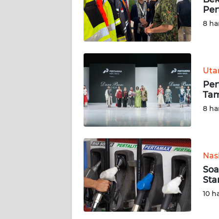
Per
REDAKSI
8 ha
KARIR
Ut
DISCLAIMER
Per
Tam
Wahana
News
8 ha
Regional
WN
SUMUT
Nas
Soa
WN
Sta
JAKARTA
10 h
WN