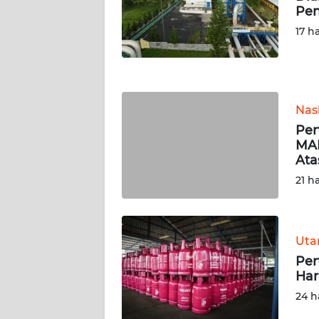
Pen
JATENG
17 h
WN
NUSANTARA
WN
Nas
JOGJA
Per
MAR
WN
Ata
JATIM
21 h
WN
BALI
Ut
Per
WN
Har
KALBAR
24 h
WN