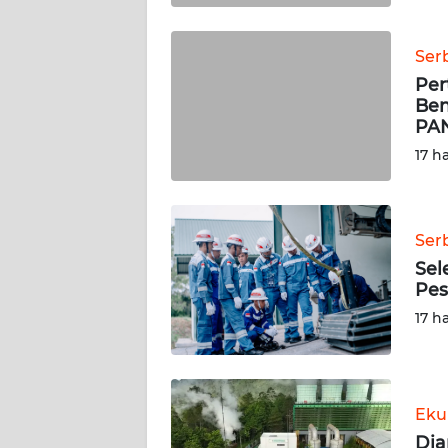
WN
SULBAR
Ser
WN
Per
BABEL
Ben
PA
WN
17 h
SUMBAR
WN
Ser
SUMSEL
Sel
Pes
WN
17 h
BENGKULU
WN
LAMPUNG
Eku
Dia
WN