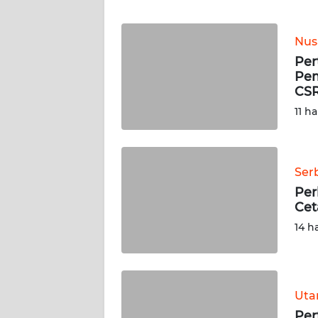
JABAR
Nus
WN
Per
BANTEN
Pem
CSR
WN
11 ha
NTT
WN
KEPRI
Ser
Per
WN
Cet
PAPUA
14 h
WN
PAPUA
BARAT
Ut
Per