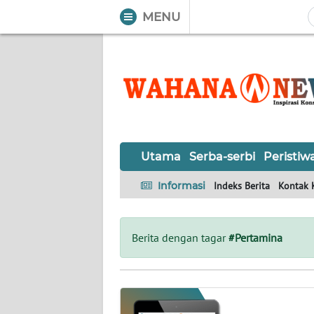
MENU
WAHANA
Tutup
TV
UTAMA
SERBA-
Utama
Serba-serbi
Peristiw
SERBI
Informasi
Indeks Berita
Kontak 
PERISTIWA
TOKOH
Berita dengan tagar
#Pertamina
OPINI