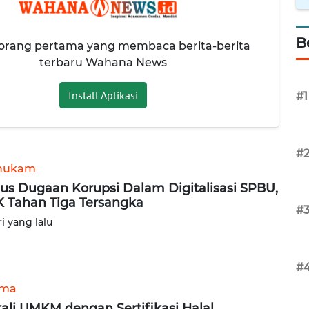
B
 orang pertama yang membaca berita-berita
terbaru Wahana News
Install Aplikasi
#1
#
hukam
us Dugaan Korupsi Dalam Digitalisasi SPBU,
 Tahan Tiga Tersangka
#
ri yang lalu
#
ama
ali UMKM dengan Sertifikasi Halal,