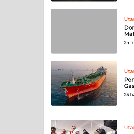
KALTENG
Ut
WN
KALTARA
Dor
Mat
24 h
WN
KALSEL
WN
KALTIM
Ut
Per
Gas
WN
SULSEL
25 h
WN
GORONTALO
Ut
WN