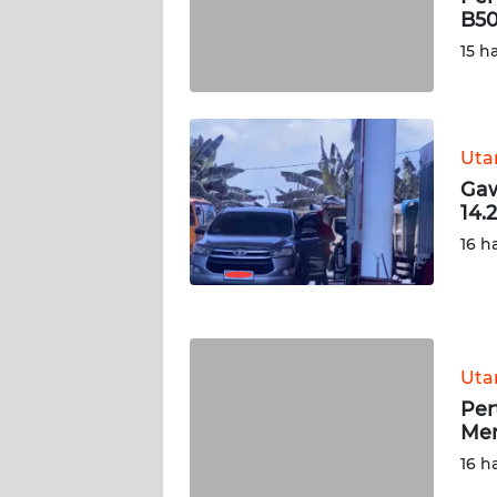
WN
B5
RIAU
15 h
WN
SERAMBI
Ut
WN
Gaw
JAMBI
14.
16 h
WN
SULTRA
WN
NTB
Ut
Per
WN
Men
SULTENG
16 h