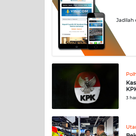
OPINI
Informasi
Jadilah
INDEKS
BERITA
KONTAK
KAMI
Pol
INFO
IKLAN
Kas
KPK
TENTANG
3 ha
KAMI
PEDOMAN
MEDIA
Ut
SIBER
Bek