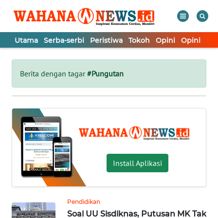
Utama
Serba-serbi
Peristiwa
Tokoh
Opini
Opini
In
WAHANA
Tutup
TV
Berita dengan tagar
#Pungutan
UTAMA
SERBA-
SERBI
PERISTIWA
Install Aplikasi
TOKOH
Pendidikan
Soal UU Sisdiknas, Putusan MK Tak
OPINI