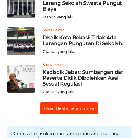
Larang Sekolah Swasta Pungut
Biaya
OPINI
1 tahun yang lalu
Sains-Tekno
Informasi
Disdik Kota Bekasi: Tidak Ada
Larangan Pungutan Di Sekolah.
INDEKS
7 tahun yang lalu
BERITA
Sains-Tekno
KONTAK
Kadisdik Jabar: Sumbangan dari
KAMI
Peserta Didik Dibolehkan Asal
Sesuai Regulasi
INFO
7 tahun yang lalu
IKLAN
Muat Berita Selanjutnya
TENTANG
KAMI
Kirimkan masukan dan tanggapan anda sebagai
PEDOMAN