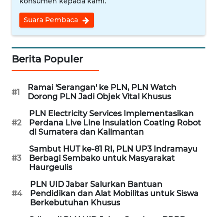
konsumen kepada kami.
MEDIA
SIBER
Suara Pembaca
REDAKSI
Berita Populer
KARIR
Ramai 'Serangan' ke PLN, PLN Watch
#1
DISCLAIMER
Dorong PLN Jadi Objek Vital Khusus
PLN Electricity Services Implementasikan
Wahana
#2
Perdana Live Line Insulation Coating Robot
News
di Sumatera dan Kalimantan
Regional
Sambut HUT ke-81 RI, PLN UP3 Indramayu
#3
Berbagi Sembako untuk Masyarakat
WN
Haurgeulis
SUMUT
PLN UID Jabar Salurkan Bantuan
#4
Pendidikan dan Alat Mobilitas untuk Siswa
WN
Berkebutuhan Khusus
JAKARTA