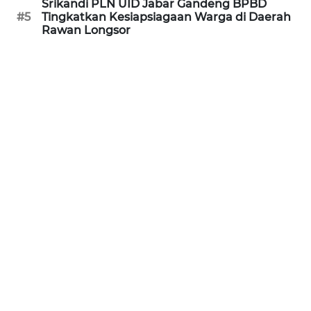
Srikandi PLN UID Jabar Gandeng BPBD
#5
Tingkatkan Kesiapsiagaan Warga di Daerah
WN
Rawan Longsor
JABAR
WN
BANTEN
WN
NTT
WN
KEPRI
WN
PAPUA
WN
PAPUA