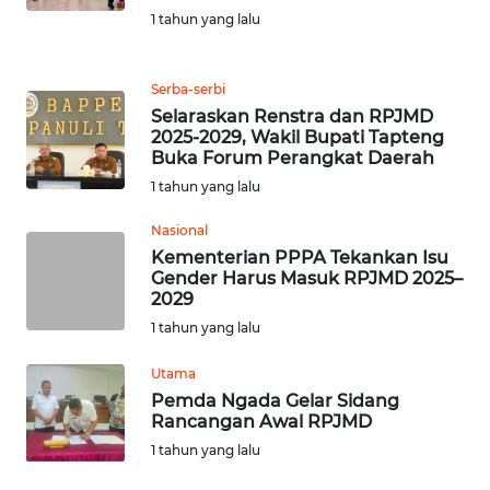
MEDIA
1 tahun yang lalu
SIBER
Serba-serbi
REDAKSI
Selaraskan Renstra dan RPJMD
2025-2029, Wakil Bupati Tapteng
Buka Forum Perangkat Daerah
KARIR
1 tahun yang lalu
DISCLAIMER
Nasional
Kementerian PPPA Tekankan Isu
Wahana
Gender Harus Masuk RPJMD 2025–
News
2029
Regional
1 tahun yang lalu
WN
Utama
SUMUT
Pemda Ngada Gelar Sidang
Rancangan Awal RPJMD
1 tahun yang lalu
WN
JAKARTA