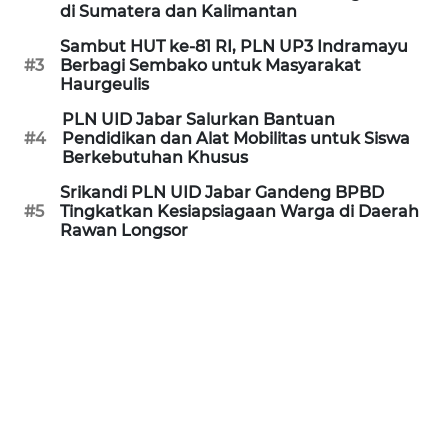
di Sumatera dan Kalimantan
WN
Sambut HUT ke-81 RI, PLN UP3 Indramayu
PURWAKARTA
#3
Berbagi Sembako untuk Masyarakat
Haurgeulis
WN
PLN UID Jabar Salurkan Bantuan
PRIANGAN
#4
Pendidikan dan Alat Mobilitas untuk Siswa
TIMUR
Berkebutuhan Khusus
Srikandi PLN UID Jabar Gandeng BPBD
WN
#5
Tingkatkan Kesiapsiagaan Warga di Daerah
SEMARANG
Rawan Longsor
WN
SOLO
WN
BOROBUDUR
WN