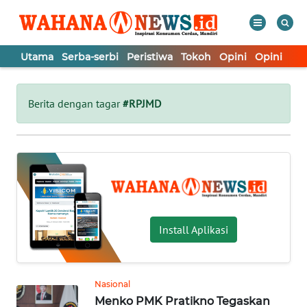
Utama
Serba-serbi
Peristiwa
Tokoh
Opini
Opini
In
WAHANA
Tutup
TV
Berita dengan tagar
#RPJMD
UTAMA
SERBA-
SERBI
PERISTIWA
Install Aplikasi
TOKOH
Nasional
Menko PMK Pratikno Tegaskan
OPINI