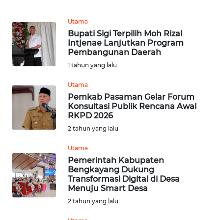
WN
Utama
KALTENG
Bupati Sigi Terpilih Moh Rizal
Intjenae Lanjutkan Program
Pembangunan Daerah
WN
1 tahun yang lalu
KALTARA
Utama
WN
Pemkab Pasaman Gelar Forum
KALSEL
Konsultasi Publik Rencana Awal
RKPD 2026
2 tahun yang lalu
WN
KALTIM
Utama
Pemerintah Kabupaten
WN
Bengkayang Dukung
SULSEL
Transformasi Digital di Desa
Menuju Smart Desa
2 tahun yang lalu
WN
GORONTALO