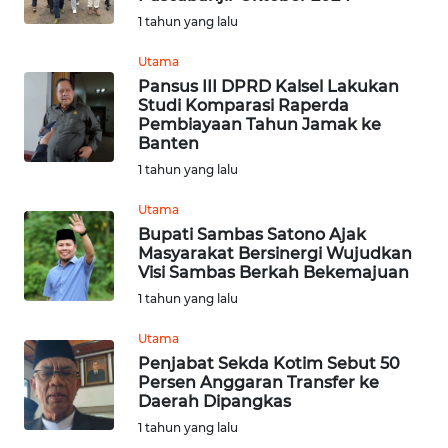
1 tahun yang lalu
WN
Utama
JATENG
Pansus III DPRD Kalsel Lakukan
Studi Komparasi Raperda
WN
Pembiayaan Tahun Jamak ke
Banten
NUSANTARA
1 tahun yang lalu
WN
Utama
JOGJA
Bupati Sambas Satono Ajak
Masyarakat Bersinergi Wujudkan
WN
Visi Sambas Berkah Bekemajuan
JATIM
1 tahun yang lalu
Utama
WN
Penjabat Sekda Kotim Sebut 50
BALI
Persen Anggaran Transfer ke
Daerah Dipangkas
WN
1 tahun yang lalu
KALBAR