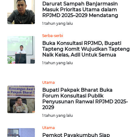
BARAT
Darurat Sampah Banjarmasin
Masuk Prioritas Utama dalam
RPJMD 2025–2029 Mendatang
WN
RIAU
1 tahun yang lalu
Serba-serbi
WN
Buka Konsultasi RPJMD, Bupati
SERAMBI
Tapteng Komit Wujudkan Tapteng
Naik Kelas, Adil Untuk Semua
WN
1 tahun yang lalu
JAMBI
Utama
WN
Bupati Pakpak Bharat Buka
SULTRA
Forum Konsultasi Publik
Penyusunan Ranwal RPJMD 2025-
2029
WN
NTB
1 tahun yang lalu
Utama
WN
Pemkot Payakumbuh Siap