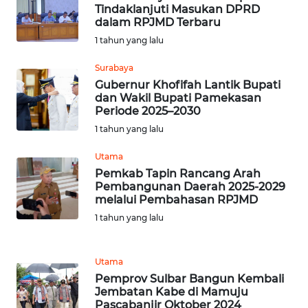
SULTENG
Tindaklanjuti Masukan DPRD
dalam RPJMD Terbaru
WN
1 tahun yang lalu
SULBAR
Surabaya
Gubernur Khofifah Lantik Bupati
WN
dan Wakil Bupati Pamekasan
BABEL
Periode 2025–2030
1 tahun yang lalu
WN
SUMBAR
Utama
Pemkab Tapin Rancang Arah
Pembangunan Daerah 2025-2029
WN
melalui Pembahasan RPJMD
SUMSEL
1 tahun yang lalu
WN
BENGKULU
Utama
Pemprov Sulbar Bangun Kembali
WN
Jembatan Kabe di Mamuju
Pascabanjir Oktober 2024
LAMPUNG