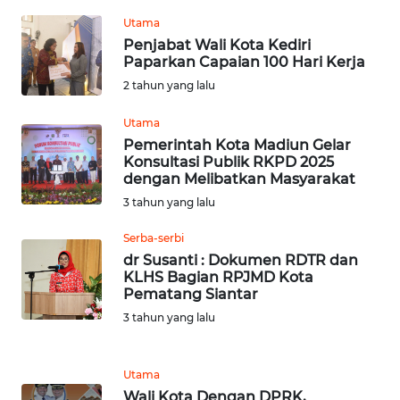
KARAWANG
Utama
Penjabat Wali Kota Kediri
WN
Paparkan Capaian 100 Hari Kerja
BEKASI
2 tahun yang lalu
WN
Utama
BOGOR
Pemerintah Kota Madiun Gelar
Konsultasi Publik RKPD 2025
dengan Melibatkan Masyarakat
WN
3 tahun yang lalu
DEPOK
Serba-serbi
WN
dr Susanti : Dokumen RDTR dan
TAPANULI
KLHS Bagian RPJMD Kota
UTARA
Pematang Siantar
3 tahun yang lalu
WN
SAMOSIR
Utama
Wali Kota Dengan DPRK,