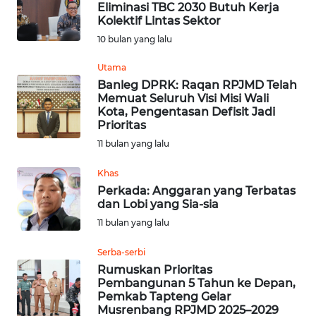
Eliminasi TBC 2030 Butuh Kerja
Kolektif Lintas Sektor
OPINI
10 bulan yang lalu
Utama
Informasi
Banleg DPRK: Raqan RPJMD Telah
Memuat Seluruh Visi Misi Wali
INDEKS
Kota, Pengentasan Defisit Jadi
BERITA
Prioritas
11 bulan yang lalu
KONTAK
KAMI
Khas
Perkada: Anggaran yang Terbatas
dan Lobi yang Sia-sia
INFO
11 bulan yang lalu
IKLAN
Serba-serbi
TENTANG
Rumuskan Prioritas
KAMI
Pembangunan 5 Tahun ke Depan,
Pemkab Tapteng Gelar
Musrenbang RPJMD 2025–2029
PEDOMAN