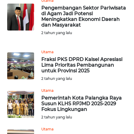
Utama
Pengembangan Sektor Pariwisata
WN
di Agam Jadi Potensi
SULUT
Meningkatkan Ekonomi Daerah
dan Masyarakat
2 tahun yang lalu
WN
MALUKU
Utama
WN
Fraksi PKS DPRD Kalsel Apresiasi
MALUT
Lima Prioritas Pembangunan
untuk Provinsi 2025
WN
2 tahun yang lalu
DAIRI
Utama
Pemerintah Kota Palangka Raya
WN
Susun KLHS RPJMD 2025-2029
DANAU
Fokus Lingkungan
TOBA
2 tahun yang lalu
WN
Utama