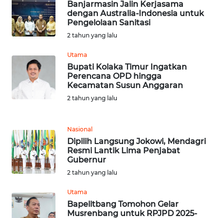
NIAS
Banjarmasin Jalin Kerjasama
dengan Australia-Indonesia untuk
Pengelolaan Sanitasi
WN
2 tahun yang lalu
LANGKAT
Utama
WN
Bupati Kolaka Timur Ingatkan
TAPANULI
Perencana OPD hingga
SELATAN
Kecamatan Susun Anggaran
2 tahun yang lalu
WN
TANJUNG
Nasional
LESUNG
Dipilih Langsung Jokowi, Mendagri
Resmi Lantik Lima Penjabat
WN
Gubernur
KARO
2 tahun yang lalu
WN
Utama
SIMALUNGUN
Bapelitbang Tomohon Gelar
Musrenbang untuk RPJPD 2025-