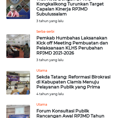
WN
Kongkalikong Turunkan Target
PADANG
Capaian Kinerja RPJMD
LAWAS
Subulussalam
3 tahun yang lalu
WN
SUMEDANG
Serba-serbi
Pemkab Humbahas Laksanakan
Kick off Meeting Pembuatan dan
WN
Pelaksanaan KLHS Perubahan
CIANJUR
RPJMD 2021-2026
3 tahun yang lalu
WN
KEPULAUAN
Utama
SERIBU
Sekda Tatang: Reformasi Birokrasi
di Kabupaten Ciamis Menuju
Pelayanan Publik yang Prima
WN
4 tahun yang lalu
TANGERANG
Utama
WN
Forum Konsultasi Publik
BINJAI
Rancangan Awal RPJMD Tahun