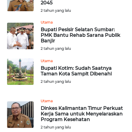
2045
WN
2 tahun yang lalu
LABUHANBATU
Utama
WN
Bupati Pesisir Selatan Sumbar:
TAPANULI
PMK Bantu Rehab Sarana Publik
TENGAH
Banjir
2 tahun yang lalu
WN DELI
Utama
SERDANG
Bupati Kotim: Sudah Saatnya
Taman Kota Sampit Dibenahi
WN
2 tahun yang lalu
TEBING
TINGGI
Utama
WN
Dinkes Kalimantan Timur Perkuat
PAKPAK
Kerja Sama untuk Menyelaraskan
Program Kesehatan
2 tahun yang lalu
WN