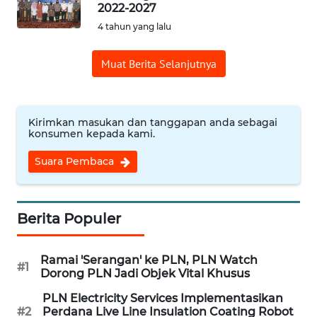
2022-2027
4 tahun yang lalu
WN
CIREBON
Muat Berita Selanjutnya
WN
INDRAMAYU
Kirimkan masukan dan tanggapan anda sebagai
WN
konsumen kepada kami.
KUNINGAN
Suara Pembaca
WN
MAJALENGKA
Berita Populer
WN
SUBANG
Ramai 'Serangan' ke PLN, PLN Watch
#1
Dorong PLN Jadi Objek Vital Khusus
WN
PLN Electricity Services Implementasikan
SUKABUMI
#2
Perdana Live Line Insulation Coating Robot