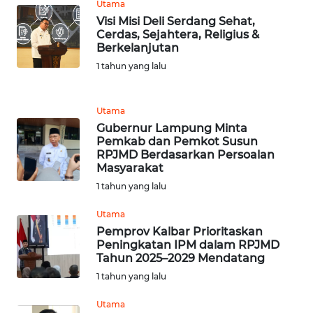
Utama
Visi Misi Deli Serdang Sehat,
WN
Cerdas, Sejahtera, Religius &
JABAR
Berkelanjutan
1 tahun yang lalu
WN
BANTEN
Utama
Gubernur Lampung Minta
WN
Pemkab dan Pemkot Susun
NTT
RPJMD Berdasarkan Persoalan
Masyarakat
WN
1 tahun yang lalu
KEPRI
Utama
Pemprov Kalbar Prioritaskan
WN
Peningkatan IPM dalam RPJMD
PAPUA
Tahun 2025–2029 Mendatang
1 tahun yang lalu
WN
PAPUA
Utama