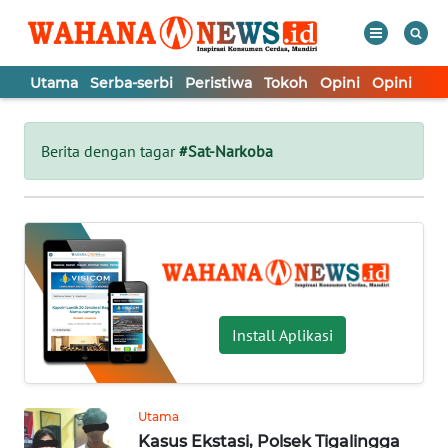
Utama
Serba-serbi
Peristiwa
Tokoh
Opini
Opini
In
WAHANA
Tutup
TV
Berita dengan tagar
#Sat-Narkoba
UTAMA
SERBA-
SERBI
PERISTIWA
Install Aplikasi
TOKOH
Utama
Kasus Ekstasi, Polsek Tigalingga
OPINI