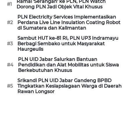
SULTENG
Ramai 'Serangan' ke PLN, PLN Watch
#1
Dorong PLN Jadi Objek Vital Khusus
WN
PLN Electricity Services Implementasikan
SULBAR
#2
Perdana Live Line Insulation Coating Robot
di Sumatera dan Kalimantan
WN
Sambut HUT ke-81 RI, PLN UP3 Indramayu
BABEL
#3
Berbagi Sembako untuk Masyarakat
Haurgeulis
WN
PLN UID Jabar Salurkan Bantuan
SUMBAR
#4
Pendidikan dan Alat Mobilitas untuk Siswa
Berkebutuhan Khusus
WN
Srikandi PLN UID Jabar Gandeng BPBD
SUMSEL
#5
Tingkatkan Kesiapsiagaan Warga di Daerah
Rawan Longsor
WN
BENGKULU
WN
LAMPUNG