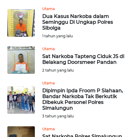
MEDIA
Utama
SIBER
Dua Kasus Narkoba dalam
Seminggu Di Ungkap Polres
Sibolga
REDAKSI
1 tahun yang lalu
KARIR
Utama
Sat Narkoba Tapteng Ciduk JS di
DISCLAIMER
Belakang Doorsmeer Pandan
2 tahun yang lalu
Wahana
News
Utama
Regional
Dipimpin Ipda Froom P Siahaan,
Bandar Narkoba Tak Berkutik
Dibekuk Personel Polres
WN
Simalungun
SUMUT
3 tahun yang lalu
WN
Utama
JAKARTA
Sat Narkoba Polres Simalungun