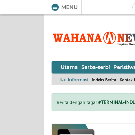
MENU
WAHANA
Tutup
TV
UTAMA
SERBA-
Utama
Serba-serbi
Peristiw
SERBI
Informasi
Indeks Berita
Kontak 
PERISTIWA
TOKOH
Berita dengan tagar
#TERMINAL-IND
OPINI