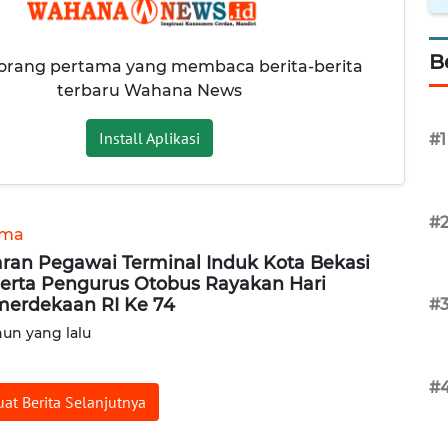
B
 orang pertama yang membaca berita-berita
terbaru Wahana News
Install Aplikasi
#1
#
ama
aran Pegawai Terminal Induk Kota Bekasi
erta Pengurus Otobus Rayakan Hari
erdekaan RI Ke 74
#
hun yang lalu
#
at Berita Selanjutnya