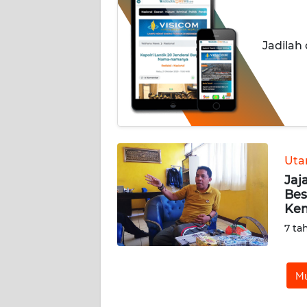
OPINI
Informasi
Jadilah
INDEKS
BERITA
KONTAK
KAMI
Ut
INFO
Jaj
IKLAN
Bes
Kem
TENTANG
7 ta
KAMI
PEDOMAN
Mu
MEDIA
SIBER