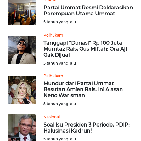
NIAS
Partai Ummat Resmi Deklarasikan
Perempuan Utama Ummat
WN
5 tahun yang lalu
LANGKAT
Polhukam
WN
Tanggapi “Donasi” Rp 100 Juta
TAPANULI
Mumtaz Rais, Gus Miftah: Ora Aji
SELATAN
Gak Dijual
5 tahun yang lalu
WN
Polhukam
TANJUNG
Mundur dari Partai Ummat
LESUNG
Besutan Amien Rais, Ini Alasan
Neno Warisman
WN
5 tahun yang lalu
KARO
Nasional
WN
Soal Isu Presiden 3 Periode, PDIP:
Halusinasi Kadrun!
SIMALUNGUN
5 tahun yang lalu