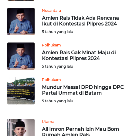
Nusantara
WN
Amien Rais Tidak Ada Rencana
KALTENG
Ikut di Kontestasi Pilpres 2024
5 tahun yang lalu
WN
KALTARA
Polhukam
Amien Rais Gak Minat Maju di
Kontestasi Pilpres 2024
WN
KALSEL
5 tahun yang lalu
Polhukam
WN
Mundur Massal DPD hingga DPC
KALTIM
Partai Ummat di Batam
5 tahun yang lalu
WN
SULSEL
Utama
WN
Ali Imron Pernah Izin Mau Bom
GORONTALO
Rumah Amien Rais