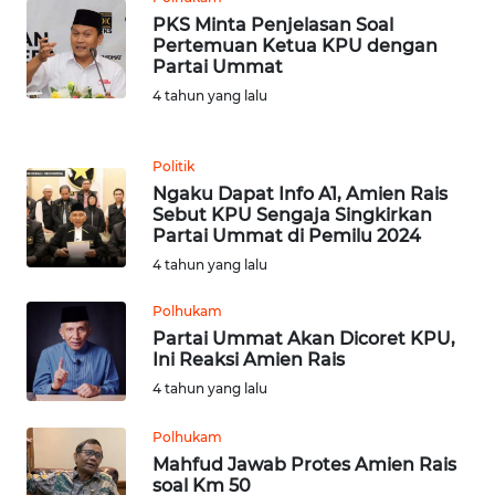
PKS Minta Penjelasan Soal
WN
Pertemuan Ketua KPU dengan
Partai Ummat
JABAR
4 tahun yang lalu
WN
BANTEN
Politik
Ngaku Dapat Info A1, Amien Rais
WN
Sebut KPU Sengaja Singkirkan
NTT
Partai Ummat di Pemilu 2024
4 tahun yang lalu
WN
KEPRI
Polhukam
Partai Ummat Akan Dicoret KPU,
Ini Reaksi Amien Rais
WN
4 tahun yang lalu
PAPUA
Polhukam
WN
Mahfud Jawab Protes Amien Rais
PAPUA
soal Km 50