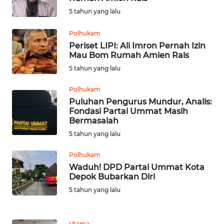
5 tahun yang lalu
WN
SULUT
Polhukam
Periset LIPI: Ali Imron Pernah Izin
Mau Bom Rumah Amien Rais
WN
MALUKU
5 tahun yang lalu
Polhukam
WN
Puluhan Pengurus Mundur, Analis:
MALUT
Fondasi Partai Ummat Masih
Bermasalah
WN
5 tahun yang lalu
DAIRI
Polhukam
Waduh! DPD Partai Ummat Kota
WN
Depok Bubarkan Diri
DANAU
TOBA
5 tahun yang lalu
WN
Utama