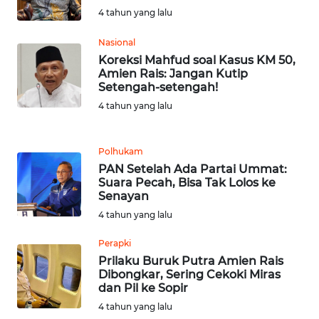
BARAT
4 tahun yang lalu
WN
Nasional
RIAU
Koreksi Mahfud soal Kasus KM 50,
Amien Rais: Jangan Kutip
Setengah-setengah!
WN
4 tahun yang lalu
SERAMBI
WN
Polhukam
JAMBI
PAN Setelah Ada Partai Ummat:
Suara Pecah, Bisa Tak Lolos ke
Senayan
WN
SULTRA
4 tahun yang lalu
Perapki
WN
Prilaku Buruk Putra Amien Rais
NTB
Dibongkar, Sering Cekoki Miras
dan Pil ke Sopir
WN
4 tahun yang lalu