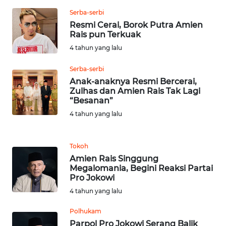
SULTENG
Serba-serbi
Resmi Cerai, Borok Putra Amien
WN
Rais pun Terkuak
SULBAR
4 tahun yang lalu
WN
Serba-serbi
BABEL
Anak-anaknya Resmi Bercerai,
Zulhas dan Amien Rais Tak Lagi
“Besanan”
WN
SUMBAR
4 tahun yang lalu
WN
Tokoh
SUMSEL
Amien Rais Singgung
Megalomania, Begini Reaksi Partai
WN
Pro Jokowi
BENGKULU
4 tahun yang lalu
Polhukam
WN
Parpol Pro Jokowi Serang Balik
LAMPUNG