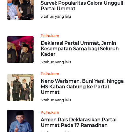
KARAWANG
Survei: Popularitas Gelora Ungguli
Partai Ummat
5 tahun yang lalu
WN
BEKASI
Polhukam
WN
Deklarasi Partai Ummat, Jamin
BOGOR
Kesempatan Sama bagi Seluruh
Kader
WN
5 tahun yang lalu
DEPOK
Polhukam
Neno Warisman, Buni Yani, hingga
WN
MS Kaban Gabung ke Partai
TAPANULI
Ummat
UTARA
5 tahun yang lalu
WN
Polhukam
SAMOSIR
Amien Rais Deklarasikan Partai
Ummat Pada 17 Ramadhan