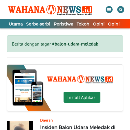
Utama
Serba-serbi
Peristiwa
Tokoh
Opini
Opini
In
WAHANA
Tutup
TV
Berita dengan tagar
#balon-udara-meledak
UTAMA
SERBA-
SERBI
PERISTIWA
Install Aplikasi
TOKOH
Daerah
Insiden Balon Udara Meledak di
OPINI