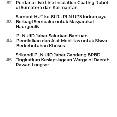
#2
Perdana Live Line Insulation Coating Robot
MEDIA
di Sumatera dan Kalimantan
SIBER
Sambut HUT ke-81 RI, PLN UP3 Indramayu
#3
Berbagi Sembako untuk Masyarakat
REDAKSI
Haurgeulis
PLN UID Jabar Salurkan Bantuan
KARIR
#4
Pendidikan dan Alat Mobilitas untuk Siswa
Berkebutuhan Khusus
DISCLAIMER
Srikandi PLN UID Jabar Gandeng BPBD
#5
Tingkatkan Kesiapsiagaan Warga di Daerah
Rawan Longsor
Wahana
News
Regional
WN
SUMUT
WN
JAKARTA