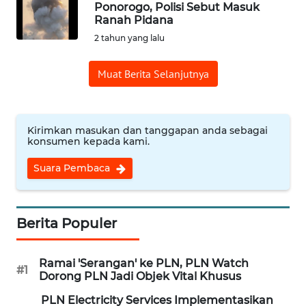
Ponorogo, Polisi Sebut Masuk
Ranah Pidana
OPINI
2 tahun yang lalu
Informasi
Muat Berita Selanjutnya
INDEKS
BERITA
Kirimkan masukan dan tanggapan anda sebagai
konsumen kepada kami.
KONTAK
KAMI
Suara Pembaca
INFO
IKLAN
Berita Populer
TENTANG
Ramai 'Serangan' ke PLN, PLN Watch
KAMI
#1
Dorong PLN Jadi Objek Vital Khusus
PLN Electricity Services Implementasikan
PEDOMAN