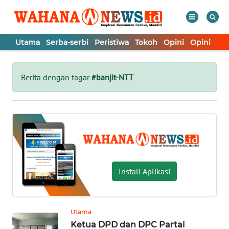
Utama
Serba-serbi
Peristiwa
Tokoh
Opini
Opini
In
WAHANA
Tutup
TV
Berita dengan tagar
#banjit-NTT
UTAMA
SERBA-
SERBI
PERISTIWA
Install Aplikasi
TOKOH
Utama
Ketua DPD dan DPC Partai
OPINI