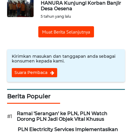
HANURA Kunjungi Korban Banjir
Desa Oesena
OPINI
5 tahun yang lalu
Informasi
Muat Berita Selanjutnya
INDEKS
BERITA
Kirimkan masukan dan tanggapan anda sebagai
konsumen kepada kami.
KONTAK
KAMI
Suara Pembaca
INFO
IKLAN
Berita Populer
TENTANG
Ramai 'Serangan' ke PLN, PLN Watch
KAMI
#1
Dorong PLN Jadi Objek Vital Khusus
PLN Electricity Services Implementasikan
PEDOMAN