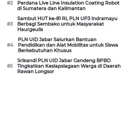
#2
Perdana Live Line Insulation Coating Robot
MEDIA
di Sumatera dan Kalimantan
SIBER
Sambut HUT ke-81 RI, PLN UP3 Indramayu
#3
Berbagi Sembako untuk Masyarakat
REDAKSI
Haurgeulis
PLN UID Jabar Salurkan Bantuan
KARIR
#4
Pendidikan dan Alat Mobilitas untuk Siswa
Berkebutuhan Khusus
DISCLAIMER
Srikandi PLN UID Jabar Gandeng BPBD
#5
Tingkatkan Kesiapsiagaan Warga di Daerah
Rawan Longsor
Wahana
News
Regional
WN
SUMUT
WN
JAKARTA