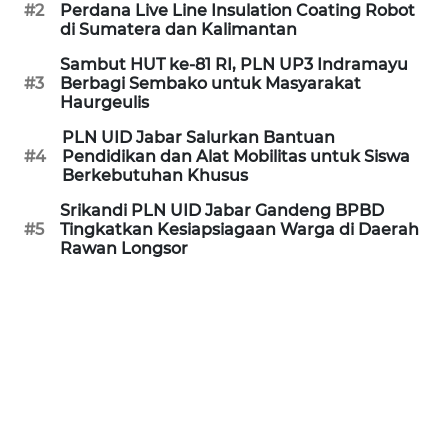
#2
Perdana Live Line Insulation Coating Robot
MEDIA
di Sumatera dan Kalimantan
SIBER
Sambut HUT ke-81 RI, PLN UP3 Indramayu
#3
Berbagi Sembako untuk Masyarakat
REDAKSI
Haurgeulis
PLN UID Jabar Salurkan Bantuan
KARIR
#4
Pendidikan dan Alat Mobilitas untuk Siswa
Berkebutuhan Khusus
DISCLAIMER
Srikandi PLN UID Jabar Gandeng BPBD
#5
Tingkatkan Kesiapsiagaan Warga di Daerah
Rawan Longsor
Wahana
News
Regional
WN
SUMUT
WN
JAKARTA