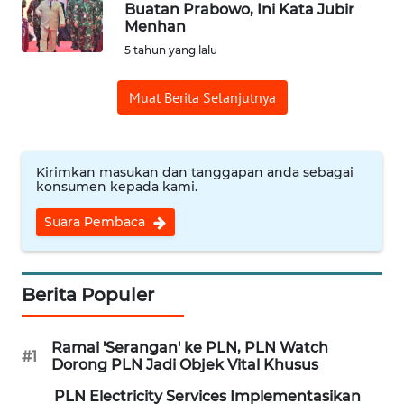
Buatan Prabowo, Ini Kata Jubir
Menhan
OPINI
5 tahun yang lalu
Informasi
Muat Berita Selanjutnya
INDEKS
BERITA
Kirimkan masukan dan tanggapan anda sebagai
konsumen kepada kami.
KONTAK
KAMI
Suara Pembaca
INFO
IKLAN
Berita Populer
TENTANG
Ramai 'Serangan' ke PLN, PLN Watch
KAMI
#1
Dorong PLN Jadi Objek Vital Khusus
PLN Electricity Services Implementasikan
PEDOMAN