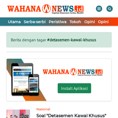
Utama
Serba-serbi
Peristiwa
Tokoh
Opini
Opini
In
WAHANA
Tutup
TV
Berita dengan tagar
#detasemen-kawal-khusus
UTAMA
SERBA-
SERBI
PERISTIWA
Install Aplikasi
TOKOH
Nasional
Soal "Detasemen Kawal Khusus"
OPINI