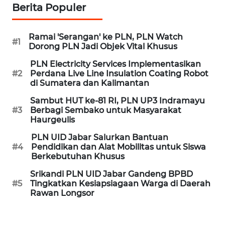
Berita Populer
WN
CIREBON
Ramai 'Serangan' ke PLN, PLN Watch
#1
Dorong PLN Jadi Objek Vital Khusus
WN
PLN Electricity Services Implementasikan
INDRAMAYU
#2
Perdana Live Line Insulation Coating Robot
di Sumatera dan Kalimantan
WN
Sambut HUT ke-81 RI, PLN UP3 Indramayu
KUNINGAN
#3
Berbagi Sembako untuk Masyarakat
Haurgeulis
WN
PLN UID Jabar Salurkan Bantuan
MAJALENGKA
#4
Pendidikan dan Alat Mobilitas untuk Siswa
Berkebutuhan Khusus
WN
Srikandi PLN UID Jabar Gandeng BPBD
SUBANG
#5
Tingkatkan Kesiapsiagaan Warga di Daerah
Rawan Longsor
WN
SUKABUMI