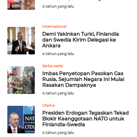
WN
4 tahun yang lalu
LABUHANBATU
Internasional
WN
Demi Yakinkan Turki, Finlandia
TAPANULI
dan Swedia Kirim Delegasi ke
TENGAH
Ankara
4 tahun yang lalu
WN DELI
SERDANG
Serba-serbi
Imbas Penyetopan Pasokan Gas
Rusia, Sejumlah Negara Ini Mulai
WN
Rasakan Dampaknya
TEBING
4 tahun yang lalu
TINGGI
Utama
WN
Presiden Erdogan Tegaskan Tekad
PAKPAK
Blokir Keanggotaan NATO untuk
Finlandia-Swedia
WN
4 tahun yang lalu