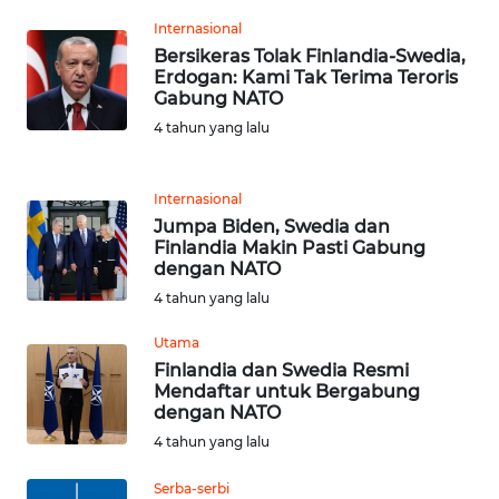
KARAWANG
Internasional
Bersikeras Tolak Finlandia-Swedia,
WN
Erdogan: Kami Tak Terima Teroris
BEKASI
Gabung NATO
4 tahun yang lalu
WN
BOGOR
Internasional
Jumpa Biden, Swedia dan
WN
Finlandia Makin Pasti Gabung
DEPOK
dengan NATO
4 tahun yang lalu
WN
TAPANULI
Utama
UTARA
Finlandia dan Swedia Resmi
Mendaftar untuk Bergabung
dengan NATO
WN
SAMOSIR
4 tahun yang lalu
Serba-serbi