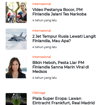
Internasional
Video Pestanya Bocor, PM
WN
Finlandia Jalani Tes Narkoba
KALTENG
4 tahun yang lalu
WN
Internasional
KALTARA
2 Jet Tempur Rusia Lewati Langit
Finlandia, Mau Apa?
WN
4 tahun yang lalu
KALSEL
Internasional
WN
Bikin Heboh, Pesta Liar PM
Finlandia Sanna Marin Viral di
KALTIM
Medsos
4 tahun yang lalu
WN
SULSEL
Olahraga
WN
Piala Super Eropa: Lawan
GORONTALO
Eintracht Frankfurt, Real Madrid