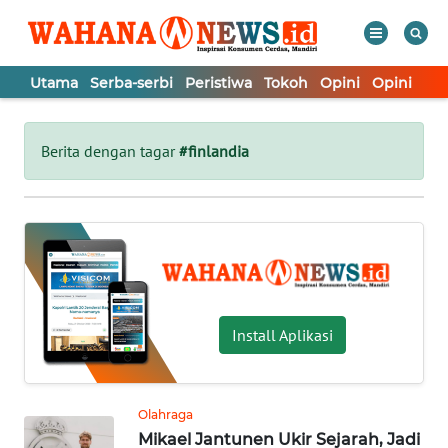
Utama
Serba-serbi
Peristiwa
Tokoh
Opini
Opini
In
WAHANA
Tutup
TV
Berita dengan tagar
#finlandia
UTAMA
SERBA-
SERBI
PERISTIWA
Install Aplikasi
TOKOH
Olahraga
Mikael Jantunen Ukir Sejarah, Jadi
OPINI