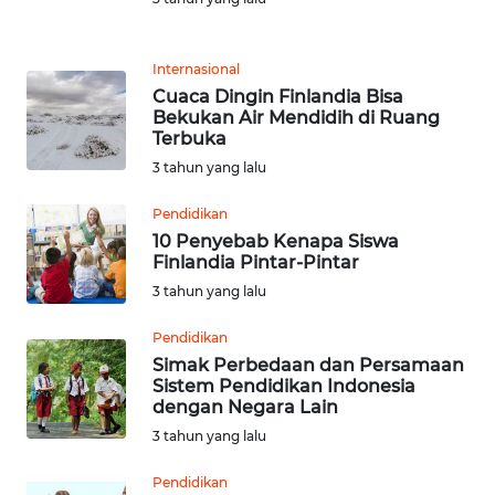
MEDIA
SIBER
Internasional
Cuaca Dingin Finlandia Bisa
REDAKSI
Bekukan Air Mendidih di Ruang
Terbuka
KARIR
3 tahun yang lalu
Pendidikan
DISCLAIMER
10 Penyebab Kenapa Siswa
Finlandia Pintar-Pintar
Wahana
3 tahun yang lalu
News
Regional
Pendidikan
Simak Perbedaan dan Persamaan
WN
Sistem Pendidikan Indonesia
SUMUT
dengan Negara Lain
3 tahun yang lalu
WN
JAKARTA
Pendidikan