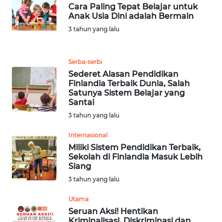
Cara Paling Tepat Belajar untuk
Anak Usia Dini adalah Bermain
WN
3 tahun yang lalu
JABAR
WN
Serba-serbi
BANTEN
Sederet Alasan Pendidikan
Finlandia Terbaik Dunia, Salah
Satunya Sistem Belajar yang
WN
Santai
NTT
3 tahun yang lalu
WN
Internasional
KEPRI
Miliki Sistem Pendidikan Terbaik,
Sekolah di Finlandia Masuk Lebih
Siang
WN
PAPUA
3 tahun yang lalu
Utama
WN
Seruan Aksi! Hentikan
PAPUA
Kriminalisasi, Diskriminasi dan