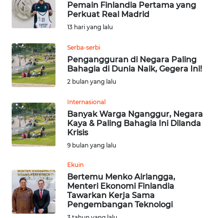
Pemain Finlandia Pertama yang
Perkuat Real Madrid
OPINI
13 hari yang lalu
Serba-serbi
Informasi
Pengangguran di Negara Paling
Bahagia di Dunia Naik, Gegera Ini!
INDEKS
2 bulan yang lalu
BERITA
Internasional
KONTAK
Banyak Warga Nganggur, Negara
KAMI
Kaya & Paling Bahagia Ini Dilanda
Krisis
INFO
9 bulan yang lalu
IKLAN
Ekuin
Bertemu Menko Airlangga,
TENTANG
Menteri Ekonomi Finlandia
KAMI
Tawarkan Kerja Sama
Pengembangan Teknologi
PEDOMAN
3 tahun yang lalu