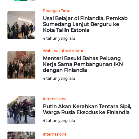
SULTENG
Priangan Timur
WN
Usai Belajar di Finlandia, Pemkab
SULBAR
Sumedang Lanjut Berguru ke
Kota Tallin Estonia
4 tahun yang lalu
WN
BABEL
Wahana Infrastruktur
Menteri Basuki Bahas Peluang
WN
Kerja Sama Pembangunan IKN
SUMBAR
dengan Finlandia
4 tahun yang lalu
WN
SUMSEL
Internasional
Putin Akan Kerahkan Tentara Sipil,
WN
Warga Rusia Eksodus ke Finlandia
BENGKULU
4 tahun yang lalu
WN
Internasional
LAMPUNG