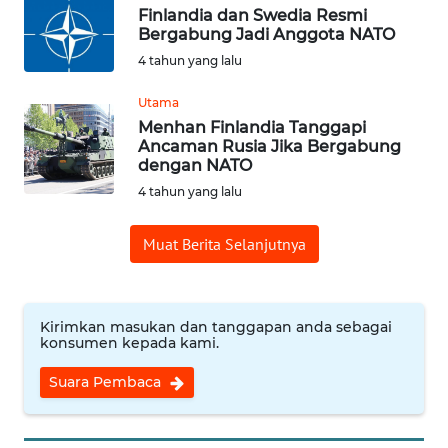
WN
Finlandia dan Swedia Resmi
PADANG
Bergabung Jadi Anggota NATO
LAWAS
4 tahun yang lalu
WN
Utama
SUMEDANG
Menhan Finlandia Tanggapi
Ancaman Rusia Jika Bergabung
dengan NATO
WN
CIANJUR
4 tahun yang lalu
Muat Berita Selanjutnya
WN
KEPULAUAN
SERIBU
Kirimkan masukan dan tanggapan anda sebagai
WN
konsumen kepada kami.
TANGERANG
Suara Pembaca
WN
BINJAI