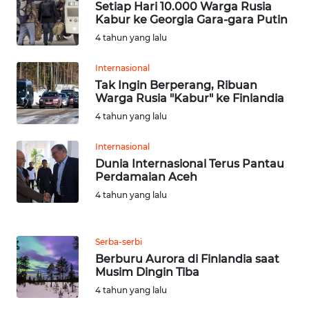
Setiap Hari 10.000 Warga Rusia
Kabur ke Georgia Gara-gara Putin
WN
4 tahun yang lalu
JATENG
Internasional
WN
Tak Ingin Berperang, Ribuan
Warga Rusia "Kabur" ke Finlandia
NUSANTARA
4 tahun yang lalu
WN
Internasional
JOGJA
Dunia Internasional Terus Pantau
Perdamaian Aceh
WN
4 tahun yang lalu
JATIM
WN
Serba-serbi
BALI
Berburu Aurora di Finlandia saat
Musim Dingin Tiba
WN
4 tahun yang lalu
KALBAR