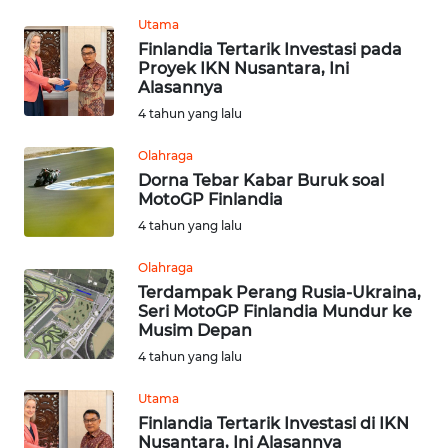
NIAS
Utama
Finlandia Tertarik Investasi pada
WN
Proyek IKN Nusantara, Ini
LANGKAT
Alasannya
4 tahun yang lalu
WN
TAPANULI
Olahraga
SELATAN
Dorna Tebar Kabar Buruk soal
MotoGP Finlandia
WN
4 tahun yang lalu
TANJUNG
LESUNG
Olahraga
Terdampak Perang Rusia-Ukraina,
Seri MotoGP Finlandia Mundur ke
WN
Musim Depan
KARO
4 tahun yang lalu
WN
Utama
SIMALUNGUN
Finlandia Tertarik Investasi di IKN
Nusantara, Ini Alasannya