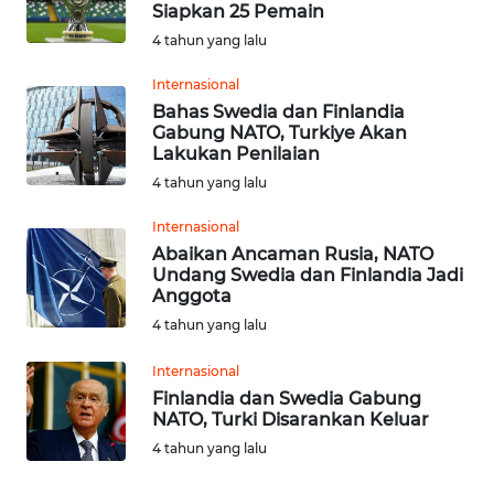
Siapkan 25 Pemain
4 tahun yang lalu
WN
SULUT
Internasional
Bahas Swedia dan Finlandia
WN
Gabung NATO, Turkiye Akan
MALUKU
Lakukan Penilaian
4 tahun yang lalu
WN
Internasional
MALUT
Abaikan Ancaman Rusia, NATO
Undang Swedia dan Finlandia Jadi
WN
Anggota
DAIRI
4 tahun yang lalu
WN
Internasional
DANAU
Finlandia dan Swedia Gabung
TOBA
NATO, Turki Disarankan Keluar
4 tahun yang lalu
WN