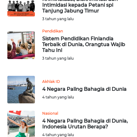
BARAT
Intimidasi kepada Petani spi
Tanjung Jabung Timur
WN
3 tahun yang lalu
RIAU
Pendidikan
Sistem Pendidikan Finlandia
WN
Terbaik di Dunia, Orangtua Wajib
SERAMBI
Tahu Ini
3 tahun yang lalu
WN
JAMBI
Akhlak ID
WN
4 Negara Paling Bahagia di Dunia
SULTRA
4 tahun yang lalu
WN
Nasional
NTB
4 Negara Paling Bahagia di Dunia,
Indonesia Urutan Berapa?
WN
4 tahun yang lalu