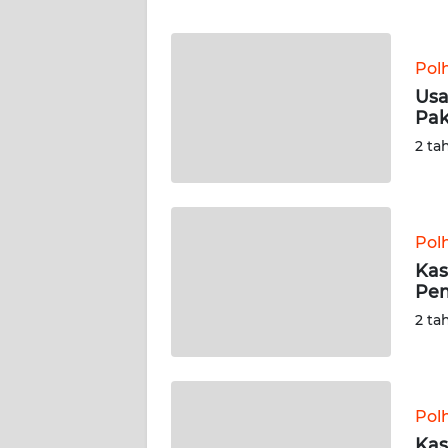
JABAR
WN
Pol
BANTEN
Usa
Pak
WN
2 ta
NTT
WN
KEPRI
Pol
Kas
WN
Pem
PAPUA
2 ta
WN
PAPUA
BARAT
Pol
Kas