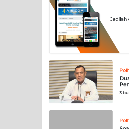
OPINI
Informasi
Jadilah
INDEKS
BERITA
KONTAK
KAMI
Pol
INFO
IKLAN
Dua
Pem
TENTANG
3 bu
KAMI
PEDOMAN
MEDIA
Pol
SIBER
Soa