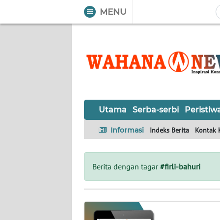
MENU
WAHANA
Tutup
TV
UTAMA
SERBA-
Utama
Serba-serbi
Peristiw
SERBI
Informasi
Indeks Berita
Kontak 
PERISTIWA
TOKOH
Berita dengan tagar
#firli-bahuri
OPINI