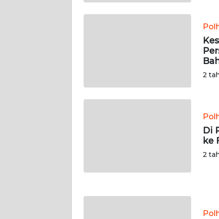
KALTENG
Pol
WN
Kes
KALTARA
Per
Bah
WN
2 ta
KALSEL
WN
KALTIM
Pol
Di 
ke F
WN
SULSEL
2 ta
WN
GORONTALO
Pol
WN