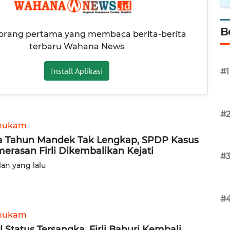
B
 orang pertama yang membaca berita-berita
terbaru Wahana News
Install Aplikasi
#1
#
hukam
 Tahun Mandek Tak Lengkap, SPDP Kasus
erasan Firli Dikembalikan Kejati
#
lan yang lalu
#
hukam
l Status Tersangka, Firli Bahuri Kembali