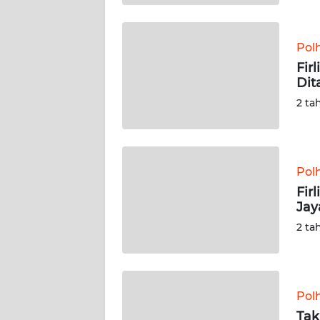
WN
SULBAR
Pol
WN
Fir
BABEL
Dit
2 ta
WN
SUMBAR
WN
Pol
SUMSEL
Fir
Jay
WN
2 ta
BENGKULU
WN
LAMPUNG
Pol
Tak
WN