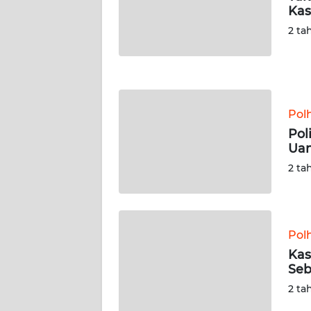
Kas
JATENG
2 ta
WN
NUSANTARA
WN
Pol
JOGJA
Pol
Uan
WN
JATIM
2 ta
WN
BALI
Pol
Kas
WN
Seb
KALBAR
2 ta
WN