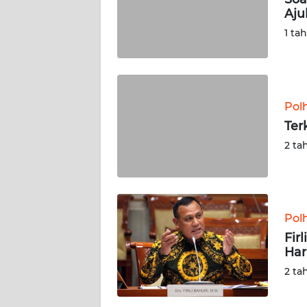
Aju
REDAKSI
1 ta
KARIR
DISCLAIMER
Pol
Ter
Wahana
2 ta
News
Regional
WN
SUMUT
Pol
Fir
WN
Har
JAKARTA
2 ta
WN