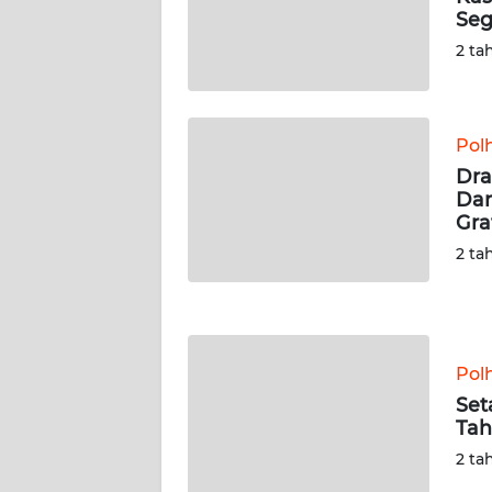
WN
Seg
RIAU
2 ta
WN
SERAMBI
Pol
WN
Dra
JAMBI
Dar
Gra
WN
2 ta
SULTRA
WN
NTB
Pol
Set
WN
Tah
SULTENG
2 ta