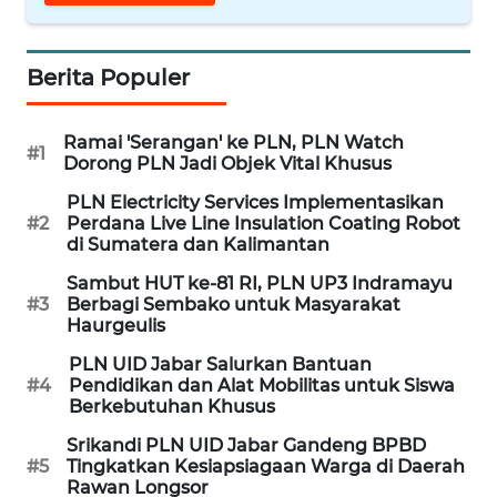
WN
JABAR
Berita Populer
WN
Ramai 'Serangan' ke PLN, PLN Watch
BANTEN
#1
Dorong PLN Jadi Objek Vital Khusus
PLN Electricity Services Implementasikan
WN
#2
Perdana Live Line Insulation Coating Robot
NTT
di Sumatera dan Kalimantan
Sambut HUT ke-81 RI, PLN UP3 Indramayu
WN
#3
Berbagi Sembako untuk Masyarakat
KEPRI
Haurgeulis
PLN UID Jabar Salurkan Bantuan
WN
#4
Pendidikan dan Alat Mobilitas untuk Siswa
PAPUA
Berkebutuhan Khusus
Srikandi PLN UID Jabar Gandeng BPBD
WN
#5
Tingkatkan Kesiapsiagaan Warga di Daerah
PAPUA
Rawan Longsor