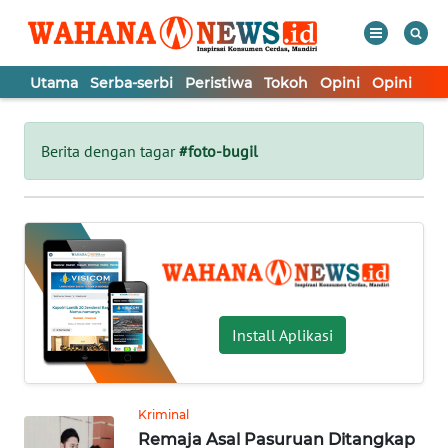
Utama
Serba-serbi
Peristiwa
Tokoh
Opini
Opini
In
WAHANA
Tutup
TV
Berita dengan tagar
#foto-bugil
UTAMA
SERBA-
SERBI
PERISTIWA
Install Aplikasi
TOKOH
Kriminal
Remaja Asal Pasuruan Ditangkap
OPINI