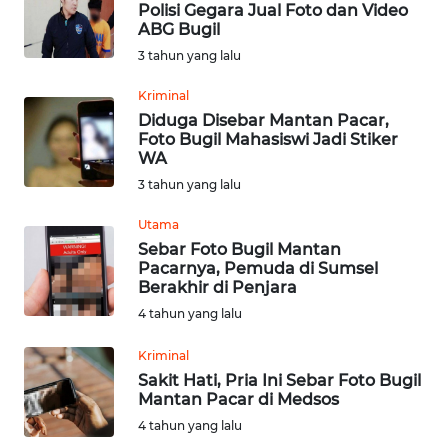
Polisi Gegara Jual Foto dan Video
ABG Bugil
OPINI
3 tahun yang lalu
Kriminal
Informasi
Diduga Disebar Mantan Pacar,
Foto Bugil Mahasiswi Jadi Stiker
INDEKS
WA
BERITA
3 tahun yang lalu
KONTAK
Utama
KAMI
Sebar Foto Bugil Mantan
Pacarnya, Pemuda di Sumsel
Berakhir di Penjara
INFO
4 tahun yang lalu
IKLAN
Kriminal
TENTANG
Sakit Hati, Pria Ini Sebar Foto Bugil
KAMI
Mantan Pacar di Medsos
4 tahun yang lalu
PEDOMAN