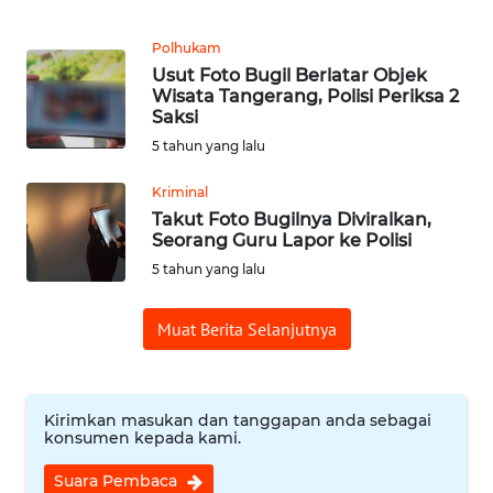
MEDIA
SIBER
Polhukam
Usut Foto Bugil Berlatar Objek
Wisata Tangerang, Polisi Periksa 2
REDAKSI
Saksi
5 tahun yang lalu
KARIR
Kriminal
DISCLAIMER
Takut Foto Bugilnya Diviralkan,
Seorang Guru Lapor ke Polisi
5 tahun yang lalu
Wahana
News
Regional
Muat Berita Selanjutnya
WN
SUMUT
Kirimkan masukan dan tanggapan anda sebagai
konsumen kepada kami.
WN
JAKARTA
Suara Pembaca