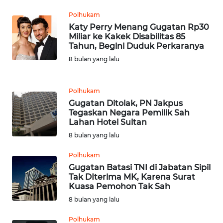
BARAT
Polhukam
Katy Perry Menang Gugatan Rp30
WN
Miliar ke Kakek Disabilitas 85
RIAU
Tahun, Begini Duduk Perkaranya
8 bulan yang lalu
WN
SERAMBI
Polhukam
WN
Gugatan Ditolak, PN Jakpus
JAMBI
Tegaskan Negara Pemilik Sah
Lahan Hotel Sultan
8 bulan yang lalu
WN
SULTRA
Polhukam
Gugatan Batasi TNI di Jabatan Sipil
WN
Tak DIterima MK, Karena Surat
NTB
Kuasa Pemohon Tak Sah
8 bulan yang lalu
WN
Polhukam