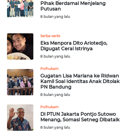
Pihak Berdamai Menjelang
Putusan
WN
8 bulan yang lalu
JABAR
WN
Serba-serbi
BANTEN
Eks Menpora Dito Ariotedjo,
Digugat Cerai Istrinya
WN
8 bulan yang lalu
NTT
Polhukam
Gugatan Lisa Mariana ke Ridwan
WN
Kamil Soal Identitas Anak Ditolak
KEPRI
PN Bandung
8 bulan yang lalu
WN
PAPUA
Polhukam
Di PTUN Jakarta Pontjo Sutowo
Menang, Somasi Setneg Dibatalk
WN
PAPUA
8 bulan yang lalu