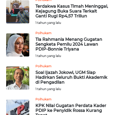
Terdakwa Kasus Timah Meninggal,
WN
Kejagung Buka Suara Terkait
SULUT
Ganti Rugi Rp4,57 Triliun
1 tahun yang lalu
WN
Polhukam
MALUKU
Tia Rahmania Menang Gugatan
Sengketa Pemilu 2024 Lawan
WN
PDIP-Bonnie Triyana
MALUT
1 tahun yang lalu
Polhukam
WN
Soal Ijazah Jokowi, UGM Siap
DAIRI
Hadirkan Seluruh Bukti Akademik
di Pengadilan
WN
1 tahun yang lalu
DANAU
TOBA
Polhukam
KPK Nilai Gugatan Perdata Kader
PDIP ke Penyidik Rossa Kurang
WN