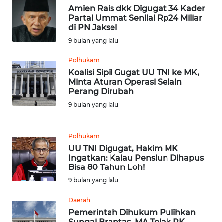
SULTENG
Amien Rais dkk Digugat 34 Kader
Partai Ummat Senilai Rp24 Miliar
WN
di PN Jaksel
SULBAR
9 bulan yang lalu
Polhukam
WN
Koalisi Sipil Gugat UU TNI ke MK,
BABEL
Minta Aturan Operasi Selain
Perang Dirubah
WN
9 bulan yang lalu
SUMBAR
WN
Polhukam
SUMSEL
UU TNI Digugat, Hakim MK
Ingatkan: Kalau Pensiun Dihapus
Bisa 80 Tahun Loh!
WN
9 bulan yang lalu
BENGKULU
Daerah
WN
Pemerintah Dihukum Pulihkan
LAMPUNG
Sungai Brantas, MA Tolak PK