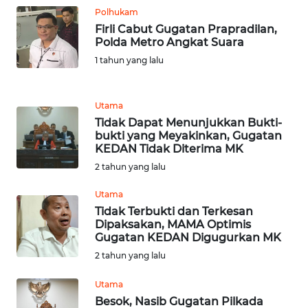
Polhukam
WN
Firli Cabut Gugatan Prapradilan,
LABUHANBATU
Polda Metro Angkat Suara
1 tahun yang lalu
WN
TAPANULI
TENGAH
Utama
Tidak Dapat Menunjukkan Bukti-
WN DELI
bukti yang Meyakinkan, Gugatan
SERDANG
KEDAN Tidak Diterima MK
2 tahun yang lalu
WN
Utama
TEBING
TINGGI
Tidak Terbukti dan Terkesan
Dipaksakan, MAMA Optimis
Gugatan KEDAN Digugurkan MK
WN
2 tahun yang lalu
PAKPAK
Utama
WN
Besok, Nasib Gugatan Pilkada