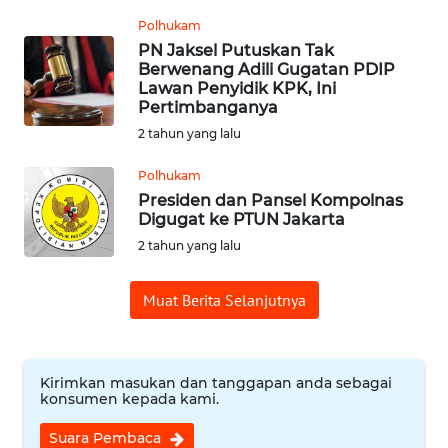
WN
PADANG
Polhukam
LAWAS
PN Jaksel Putuskan Tak
Berwenang Adili Gugatan PDIP
Lawan Penyidik KPK, Ini
WN
Pertimbanganya
SUMEDANG
2 tahun yang lalu
WN
Polhukam
CIANJUR
Presiden dan Pansel Kompolnas
Digugat ke PTUN Jakarta
WN
2 tahun yang lalu
KEPULAUAN
SERIBU
Muat Berita Selanjutnya
WN
TANGERANG
Kirimkan masukan dan tanggapan anda sebagai
konsumen kepada kami.
WN
BINJAI
Suara Pembaca