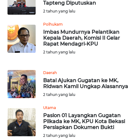
KARAWANG
Tapteng Diputuskan
2 tahun yang lalu
WN
Polhukam
BEKASI
Imbas Mundurnya Pelantikan
Kepala Daerah, Komisi II Gelar
WN
Rapat Mendagri-KPU
BOGOR
2 tahun yang lalu
WN
DEPOK
Daerah
Batal Ajukan Gugatan ke MK,
Ridwan Kamil Ungkap Alasannya
WN
TAPANULI
2 tahun yang lalu
UTARA
Utama
Paslon 01 Layangkan Gugatan
WN
Pilkada ke MK, KPU Kota Bekasi
SAMOSIR
Persiapkan Dokumen Bukti
2 tahun yang lalu