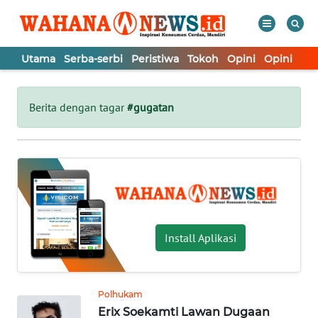
Utama
Serba-serbi
Peristiwa
Tokoh
Opini
Opini
In
WAHANA
Tutup
TV
Berita dengan tagar
#gugatan
UTAMA
SERBA-
SERBI
PERISTIWA
Install Aplikasi
TOKOH
Polhukam
Erix Soekamti Lawan Dugaan
OPINI