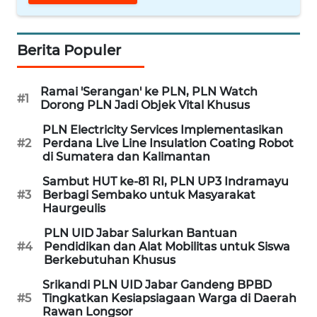
WN
CIREBON
Berita Populer
WN
Ramai 'Serangan' ke PLN, PLN Watch
INDRAMAYU
#1
Dorong PLN Jadi Objek Vital Khusus
PLN Electricity Services Implementasikan
WN
#2
Perdana Live Line Insulation Coating Robot
KUNINGAN
di Sumatera dan Kalimantan
Sambut HUT ke-81 RI, PLN UP3 Indramayu
WN
#3
Berbagi Sembako untuk Masyarakat
MAJALENGKA
Haurgeulis
PLN UID Jabar Salurkan Bantuan
WN
#4
Pendidikan dan Alat Mobilitas untuk Siswa
SUBANG
Berkebutuhan Khusus
Srikandi PLN UID Jabar Gandeng BPBD
WN
#5
Tingkatkan Kesiapsiagaan Warga di Daerah
SUKABUMI
Rawan Longsor