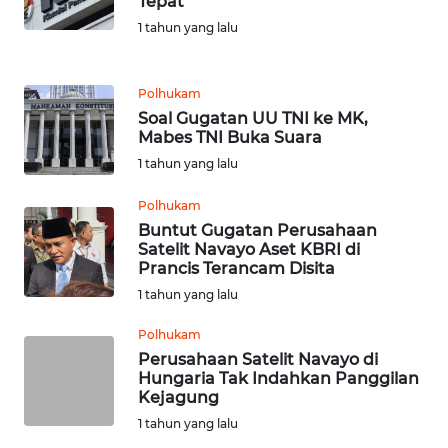
Tepat
NIAS
1 tahun yang lalu
WN
LANGKAT
Polhukam
Soal Gugatan UU TNI ke MK,
WN
Mabes TNI Buka Suara
TAPANULI
1 tahun yang lalu
SELATAN
Polhukam
WN
Buntut Gugatan Perusahaan
TANJUNG
Satelit Navayo Aset KBRI di
Prancis Terancam Disita
LESUNG
1 tahun yang lalu
WN
Polhukam
KARO
Perusahaan Satelit Navayo di
Hungaria Tak Indahkan Panggilan
WN
Kejagung
SIMALUNGUN
1 tahun yang lalu