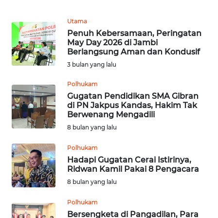
MEDIA
SIBER
Utama
Penuh Kebersamaan, Peringatan
May Day 2026 di Jambi
REDAKSI
Berlangsung Aman dan Kondusif
3 bulan yang lalu
KARIR
Polhukam
Gugatan Pendidikan SMA Gibran
DISCLAIMER
di PN Jakpus Kandas, Hakim Tak
Berwenang Mengadili
Wahana
8 bulan yang lalu
News
Regional
Polhukam
Hadapi Gugatan Cerai Istirinya,
WN
Ridwan Kamil Pakai 8 Pengacara
SUMUT
8 bulan yang lalu
WN
Polhukam
JAKARTA
Bersengketa di Pangadilan, Para