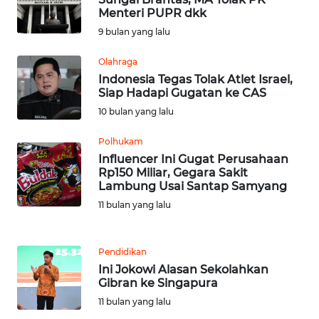
Menteri PUPR dkk
9 bulan yang lalu
WN
JATENG
Olahraga
Indonesia Tegas Tolak Atlet Israel,
WN
Siap Hadapi Gugatan ke CAS
NUSANTARA
10 bulan yang lalu
WN
Polhukam
JOGJA
Influencer Ini Gugat Perusahaan
Rp150 Miliar, Gegara Sakit
Lambung Usai Santap Samyang
WN
11 bulan yang lalu
JATIM
WN
Pendidikan
BALI
Ini Jokowi Alasan Sekolahkan
Gibran ke Singapura
WN
11 bulan yang lalu
KALBAR