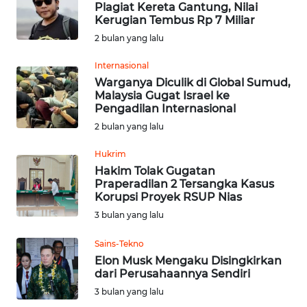
Plagiat Kereta Gantung, Nilai
Kerugian Tembus Rp 7 Miliar
OPINI
2 bulan yang lalu
Internasional
Informasi
Warganya Diculik di Global Sumud,
Malaysia Gugat Israel ke
INDEKS
Pengadilan Internasional
BERITA
2 bulan yang lalu
KONTAK
Hukrim
KAMI
Hakim Tolak Gugatan
Praperadilan 2 Tersangka Kasus
Korupsi Proyek RSUP Nias
INFO
3 bulan yang lalu
IKLAN
Sains-Tekno
TENTANG
Elon Musk Mengaku Disingkirkan
KAMI
dari Perusahaannya Sendiri
3 bulan yang lalu
PEDOMAN