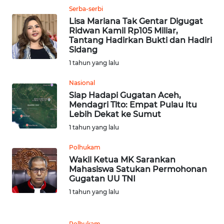
Serba-serbi
Lisa Mariana Tak Gentar Digugat
WN
Ridwan Kamil Rp105 Miliar,
KALTENG
Tantang Hadirkan Bukti dan Hadiri
Sidang
WN
1 tahun yang lalu
KALTARA
Nasional
Siap Hadapi Gugatan Aceh,
WN
Mendagri Tito: Empat Pulau Itu
KALSEL
Lebih Dekat ke Sumut
1 tahun yang lalu
WN
KALTIM
Polhukam
Wakil Ketua MK Sarankan
Mahasiswa Satukan Permohonan
WN
Gugatan UU TNI
SULSEL
1 tahun yang lalu
WN
GORONTALO
Polhukam