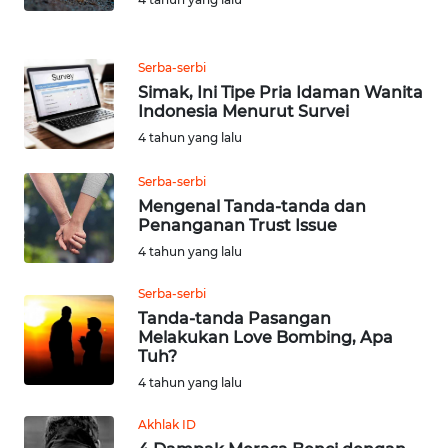
KARAWANG
WN
Serba-serbi
BEKASI
Simak, Ini Tipe Pria Idaman Wanita
Indonesia Menurut Survei
WN
4 tahun yang lalu
BOGOR
Serba-serbi
Mengenal Tanda-tanda dan
WN
Penanganan Trust Issue
DEPOK
4 tahun yang lalu
WN
Serba-serbi
TAPANULI
Tanda-tanda Pasangan
UTARA
Melakukan Love Bombing, Apa
Tuh?
WN
4 tahun yang lalu
SAMOSIR
Akhlak ID