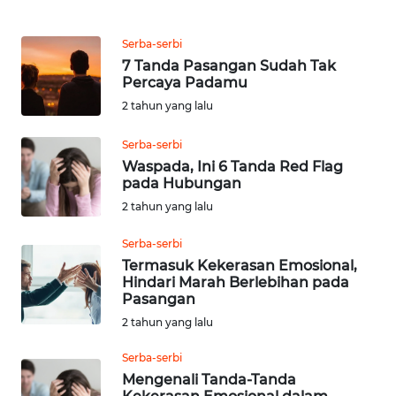
MEDIA
SIBER
Serba-serbi
7 Tanda Pasangan Sudah Tak
REDAKSI
Percaya Padamu
2 tahun yang lalu
KARIR
Serba-serbi
Waspada, Ini 6 Tanda Red Flag
DISCLAIMER
pada Hubungan
2 tahun yang lalu
Wahana
News
Serba-serbi
Regional
Termasuk Kekerasan Emosional,
Hindari Marah Berlebihan pada
Pasangan
WN
SUMUT
2 tahun yang lalu
Serba-serbi
WN
Mengenali Tanda-Tanda
JAKARTA