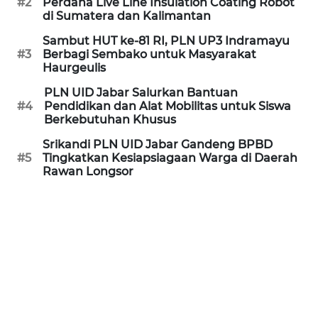
#2
Perdana Live Line Insulation Coating Robot
di Sumatera dan Kalimantan
WN
Sambut HUT ke-81 RI, PLN UP3 Indramayu
CIREBON
#3
Berbagi Sembako untuk Masyarakat
Haurgeulis
WN
PLN UID Jabar Salurkan Bantuan
INDRAMAYU
#4
Pendidikan dan Alat Mobilitas untuk Siswa
Berkebutuhan Khusus
WN
Srikandi PLN UID Jabar Gandeng BPBD
KUNINGAN
#5
Tingkatkan Kesiapsiagaan Warga di Daerah
Rawan Longsor
WN
MAJALENGKA
WN
SUBANG
WN
SUKABUMI