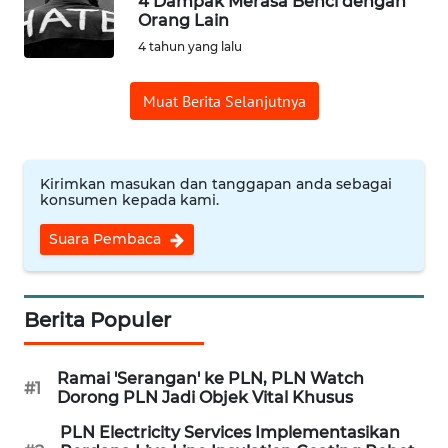
4 Dampak Merasa Benci dengan
WN
Orang Lain
PADANG
LAWAS
4 tahun yang lalu
WN
Muat Berita Selanjutnya
SUMEDANG
WN
Kirimkan masukan dan tanggapan anda sebagai
CIANJUR
konsumen kepada kami.
Suara Pembaca
WN
KEPULAUAN
SERIBU
Berita Populer
WN
TANGERANG
Ramai 'Serangan' ke PLN, PLN Watch
#1
Dorong PLN Jadi Objek Vital Khusus
WN
PLN Electricity Services Implementasikan
BINJAI