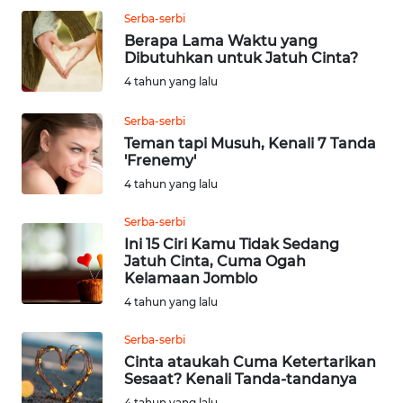
WN
Serba-serbi
LABUHANBATU
Berapa Lama Waktu yang
Dibutuhkan untuk Jatuh Cinta?
4 tahun yang lalu
WN
TAPANULI
Serba-serbi
TENGAH
Teman tapi Musuh, Kenali 7 Tanda
'Frenemy'
WN DELI
4 tahun yang lalu
SERDANG
Serba-serbi
WN
Ini 15 Ciri Kamu Tidak Sedang
TEBING
Jatuh Cinta, Cuma Ogah
TINGGI
Kelamaan Jomblo
4 tahun yang lalu
WN
Serba-serbi
PAKPAK
Cinta ataukah Cuma Ketertarikan
Sesaat? Kenali Tanda-tandanya
WN
4 tahun yang lalu