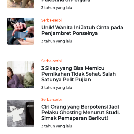
SULTENG
3 tahun yang lalu
WN
Serba-serbi
SULBAR
Unik! Wanita Ini Jatuh Cinta pada
Penjambret Ponselnya
WN
3 tahun yang lalu
BABEL
WN
Serba-serbi
SUMBAR
3 Sikap yang Bisa Memicu
Pernikahan Tidak Sehat, Salah
Satunya Pelit Pujian
WN
3 tahun yang lalu
SUMSEL
Serba-serbi
WN
Ciri Orang yang Berpotensi Jadi
BENGKULU
Pelaku Ghosting Menurut Studi,
Simak Pemaparan Berikut!
WN
3 tahun yang lalu
LAMPUNG