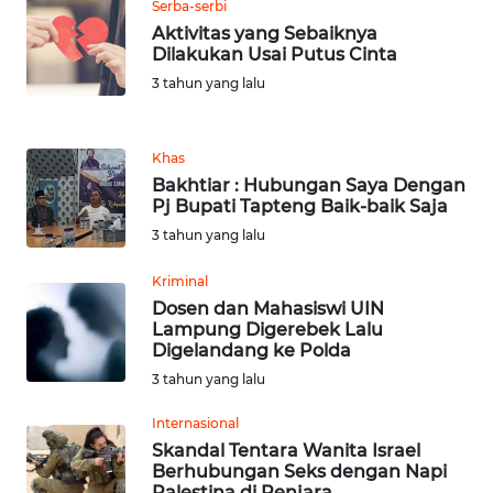
BARAT
Serba-serbi
Aktivitas yang Sebaiknya
Dilakukan Usai Putus Cinta
WN
3 tahun yang lalu
RIAU
WN
Khas
SERAMBI
Bakhtiar : Hubungan Saya Dengan
Pj Bupati Tapteng Baik-baik Saja
WN
3 tahun yang lalu
JAMBI
Kriminal
WN
Dosen dan Mahasiswi UIN
Lampung Digerebek Lalu
SULTRA
Digelandang ke Polda
3 tahun yang lalu
WN
NTB
Internasional
Skandal Tentara Wanita Israel
WN
Berhubungan Seks dengan Napi
Palestina di Penjara