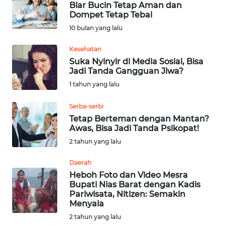
Biar Bucin Tetap Aman dan
Dompet Tetap Tebal
OPINI
10 bulan yang lalu
Kesehatan
Informasi
Suka Nyinyir di Media Sosial, Bisa
Jadi Tanda Gangguan Jiwa?
INDEKS
1 tahun yang lalu
BERITA
Serba-serbi
KONTAK
Tetap Berteman dengan Mantan?
KAMI
Awas, Bisa Jadi Tanda Psikopat!
2 tahun yang lalu
INFO
IKLAN
Daerah
Heboh Foto dan Video Mesra
Bupati Nias Barat dengan Kadis
TENTANG
Pariwisata, Nitizen: Semakin
KAMI
Menyala
2 tahun yang lalu
PEDOMAN