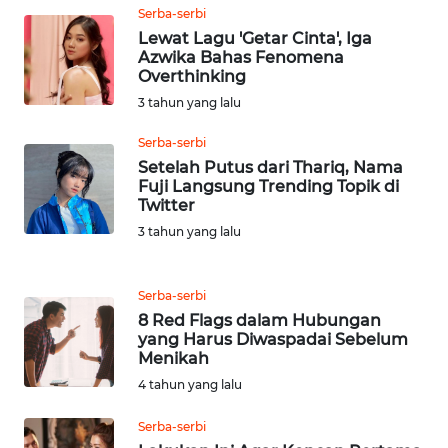
Serba-serbi
Lewat Lagu 'Getar Cinta', Iga
WN
Azwika Bahas Fenomena
JATENG
Overthinking
3 tahun yang lalu
WN
NUSANTARA
Serba-serbi
Setelah Putus dari Thariq, Nama
Fuji Langsung Trending Topik di
WN
Twitter
JOGJA
3 tahun yang lalu
WN
JATIM
Serba-serbi
8 Red Flags dalam Hubungan
yang Harus Diwaspadai Sebelum
WN
Menikah
BALI
4 tahun yang lalu
WN
Serba-serbi
KALBAR