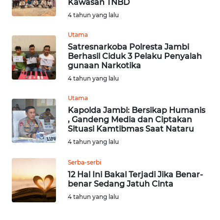
Kawasan TNBD
NIAS
4 tahun yang lalu
WN
Utama
LANGKAT
Satresnarkoba Polresta Jambi
Berhasil Ciduk 3 Pelaku Penyalah
WN
gunaan Narkotika
TAPANULI
4 tahun yang lalu
SELATAN
Utama
Kapolda Jambi: Bersikap Humanis
WN
, Gandeng Media dan Ciptakan
TANJUNG
Situasi Kamtibmas Saat Nataru
LESUNG
4 tahun yang lalu
WN
Serba-serbi
KARO
12 Hal Ini Bakal Terjadi Jika Benar-
benar Sedang Jatuh Cinta
WN
4 tahun yang lalu
SIMALUNGUN