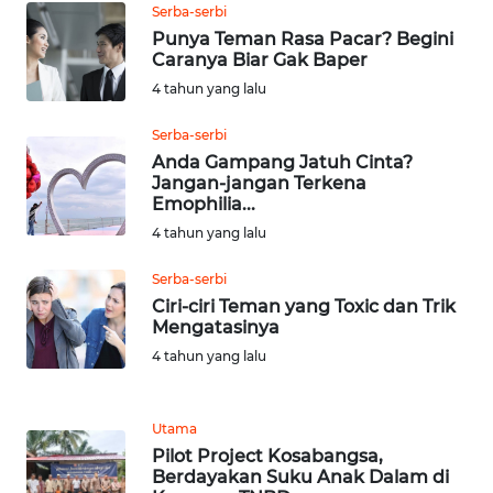
Serba-serbi
Punya Teman Rasa Pacar? Begini
WN
Caranya Biar Gak Baper
SULUT
4 tahun yang lalu
WN
Serba-serbi
MALUKU
Anda Gampang Jatuh Cinta?
Jangan-jangan Terkena
Emophilia...
WN
MALUT
4 tahun yang lalu
Serba-serbi
WN
Ciri-ciri Teman yang Toxic dan Trik
DAIRI
Mengatasinya
4 tahun yang lalu
WN
DANAU
TOBA
Utama
Pilot Project Kosabangsa,
WN
Berdayakan Suku Anak Dalam di