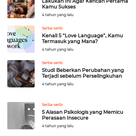
Lakukan Ini Agar Kencan Pertama
Kamu Sukses
WN
4 tahun yang lalu
KALTENG
Serba-serbi
Kenali 5 “Love Language”, Kamu
WN
Termasuk yang Mana?
KALTARA
4 tahun yang lalu
WN
Serba-serbi
KALSEL
Studi Beberkan Perubahan yang
Terjadi sebelum Perselingkuhan
WN
4 tahun yang lalu
KALTIM
WN
Serba-serbi
SULSEL
5 Alasan Psikologis yang Memicu
Perasaan Insecure
WN
4 tahun yang lalu
GORONTALO