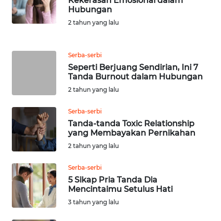
Kekerasan Emosional dalam
Hubungan
WN
2 tahun yang lalu
JABAR
Serba-serbi
WN
BANTEN
Seperti Berjuang Sendirian, Ini 7
Tanda Burnout dalam Hubungan
2 tahun yang lalu
WN
NTT
Serba-serbi
Tanda-tanda Toxic Relationship
WN
yang Membayakan Pernikahan
KEPRI
2 tahun yang lalu
WN
Serba-serbi
PAPUA
5 Sikap Pria Tanda Dia
Mencintaimu Setulus Hati
WN
3 tahun yang lalu
PAPUA