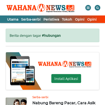
Utama
Serba-serbi
Peristiwa
Tokoh
Opini
Opini
In
WAHANA
Tutup
TV
Berita dengan tagar
#hubungan
UTAMA
SERBA-
SERBI
PERISTIWA
Install Aplikasi
TOKOH
Serba-serbi
Nabung Bareng Pacar, Cara Asik
OPINI