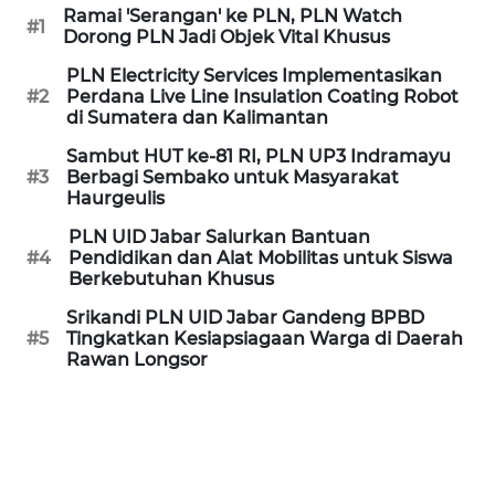
Ramai 'Serangan' ke PLN, PLN Watch
#1
Dorong PLN Jadi Objek Vital Khusus
WN
JABAR
PLN Electricity Services Implementasikan
#2
Perdana Live Line Insulation Coating Robot
di Sumatera dan Kalimantan
WN
BANTEN
Sambut HUT ke-81 RI, PLN UP3 Indramayu
#3
Berbagi Sembako untuk Masyarakat
Haurgeulis
WN
NTT
PLN UID Jabar Salurkan Bantuan
#4
Pendidikan dan Alat Mobilitas untuk Siswa
Berkebutuhan Khusus
WN
KEPRI
Srikandi PLN UID Jabar Gandeng BPBD
#5
Tingkatkan Kesiapsiagaan Warga di Daerah
Rawan Longsor
WN
PAPUA
WN
PAPUA