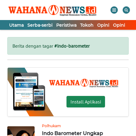
Utama
Serba-serbi
Peristiwa
Tokoh
Opini
Opini
In
WAHANA
Tutup
TV
Berita dengan tagar
#indo-barometer
UTAMA
SERBA-
SERBI
PERISTIWA
Install Aplikasi
TOKOH
Polhukam
Indo Barometer Ungkap
OPINI