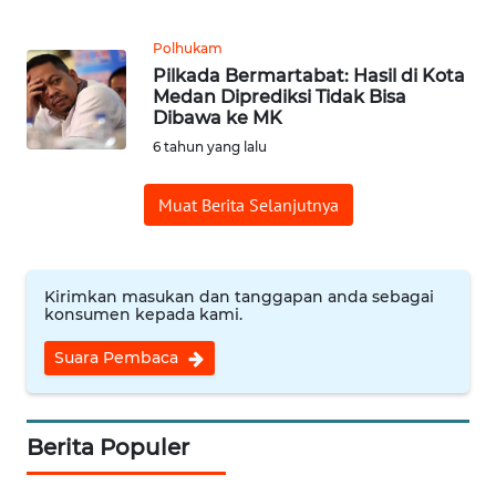
MEDIA
SIBER
Polhukam
Pilkada Bermartabat: Hasil di Kota
Medan Diprediksi Tidak Bisa
REDAKSI
Dibawa ke MK
6 tahun yang lalu
KARIR
Muat Berita Selanjutnya
DISCLAIMER
Wahana
News
Kirimkan masukan dan tanggapan anda sebagai
konsumen kepada kami.
Regional
Suara Pembaca
WN
SUMUT
Berita Populer
WN
JAKARTA