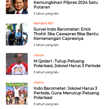
Kemungkinan Pilpres 2024 Satu
Putaran
OPINI
3 tahun yang lalu
Martabat NET
Informasi
Survei Indo Barometer: Erick
Thohir Jika Cawapres Bisa Bantu
INDEKS
Kemenangan Capresnya
BERITA
3 tahun yang lalu
KONTAK
Utama
KAMI
M Qodari : Tutup Peluang
Polarisasi, Jokowi Harus 3 Periode
INFO
5 tahun yang lalu
IKLAN
Utama
Indo Barometer: Jokowi Harus 3
TENTANG
Periode, Guna Menutup Peluang
KAMI
Polarisasi
5 tahun yang lalu
PEDOMAN