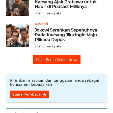
WN
Kaesang Ajak Prabowo untuk
PADANG
Hadir di Podcast Miliknya
LAWAS
3 tahun yang lalu
Nasional
WN
SUMEDANG
Jokowi Serahkan Sepenuhnya
Pada Kaesang Jika Ingin Maju
Pilkada Depok
WN
3 tahun yang lalu
CIANJUR
Muat Berita Selanjutnya
WN
KEPULAUAN
SERIBU
Kirimkan masukan dan tanggapan anda sebagai
konsumen kepada kami.
WN
TANGERANG
Suara Pembaca
WN
BINJAI