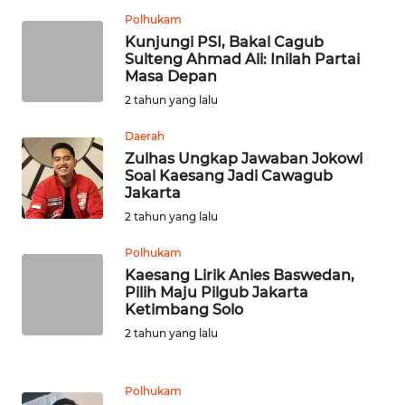
Polhukam
WN
Kunjungi PSI, Bakal Cagub
Sulteng Ahmad Ali: Inilah Partai
KALTENG
Masa Depan
2 tahun yang lalu
WN
KALTARA
Daerah
Zulhas Ungkap Jawaban Jokowi
WN
Soal Kaesang Jadi Cawagub
Jakarta
KALSEL
2 tahun yang lalu
WN
Polhukam
KALTIM
Kaesang Lirik Anies Baswedan,
Pilih Maju Pilgub Jakarta
WN
Ketimbang Solo
SULSEL
2 tahun yang lalu
WN
Polhukam
GORONTALO