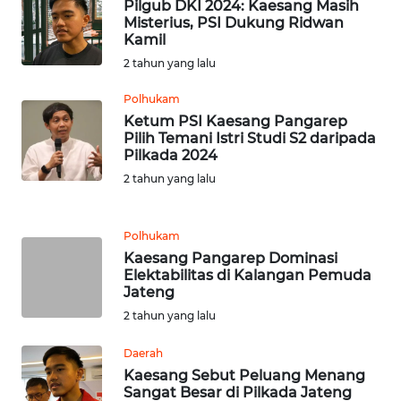
SULTENG
Pilgub DKI 2024: Kaesang Masih
Misterius, PSI Dukung Ridwan
Kamil
WN
2 tahun yang lalu
SULBAR
Polhukam
WN
Ketum PSI Kaesang Pangarep
BABEL
Pilih Temani Istri Studi S2 daripada
Pilkada 2024
WN
2 tahun yang lalu
SUMBAR
Polhukam
WN
Kaesang Pangarep Dominasi
SUMSEL
Elektabilitas di Kalangan Pemuda
Jateng
WN
2 tahun yang lalu
BENGKULU
Daerah
Kaesang Sebut Peluang Menang
WN
Sangat Besar di Pilkada Jateng
LAMPUNG