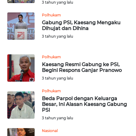
KARAWANG
3 tahun yang lalu
Polhukam
WN
Gabung PSI, Kaesang Mengaku
BEKASI
Dihujat dan Dihina
3 tahun yang lalu
WN
BOGOR
Polhukam
WN
Kaesang Resmi Gabung ke PSI,
DEPOK
Begini Respons Ganjar Pranowo
3 tahun yang lalu
WN
Polhukam
TAPANULI
UTARA
Beda Parpol dengan Keluarga
Besar, Ini Alasan Kaesang Gabung
PSI
WN
3 tahun yang lalu
SAMOSIR
Nasional