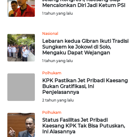
Mencalonkan Diri Jadi Ketum PSI
WN
1 tahun yang lalu
JABAR
Nasional
WN
Lebaran kedua Gibran Ikuti Tradisi
BANTEN
Sungkem ke Jokowi di Solo,
Mengaku Dapat Wejangan
WN
1 tahun yang lalu
NTT
Polhukam
WN
KPK Pastikan Jet Pribadi Kaesang
Bukan Gratifikasi, Ini
KEPRI
Penjelasannya
2 tahun yang lalu
WN
PAPUA
Polhukam
Status Fasilitas Jet Pribadi
WN
Kaesang KPK Tak Bisa Putuskan,
Ini Alasannya
PAPUA