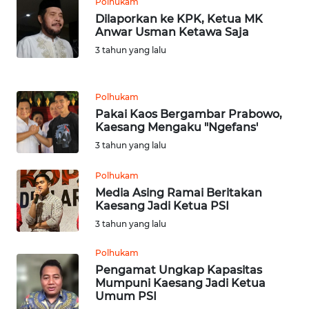
Polhukam
WN
Dilaporkan ke KPK, Ketua MK
LABUHANBATU
Anwar Usman Ketawa Saja
3 tahun yang lalu
WN
TAPANULI
TENGAH
Polhukam
Pakai Kaos Bergambar Prabowo,
Kaesang Mengaku "Ngefans'
WN DELI
SERDANG
3 tahun yang lalu
Polhukam
WN
Media Asing Ramai Beritakan
TEBING
Kaesang Jadi Ketua PSI
TINGGI
3 tahun yang lalu
WN
Polhukam
PAKPAK
Pengamat Ungkap Kapasitas
Mumpuni Kaesang Jadi Ketua
Umum PSI
WN