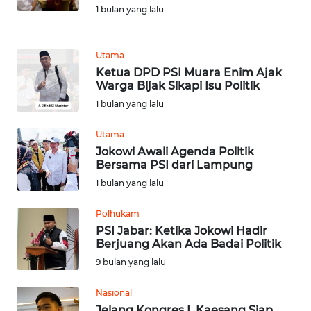
1 bulan yang lalu
MEDIA
SIBER
Utama
REDAKSI
Ketua DPD PSI Muara Enim Ajak
Warga Bijak Sikapi Isu Politik
KARIR
1 bulan yang lalu
Utama
DISCLAIMER
Jokowi Awali Agenda Politik
Bersama PSI dari Lampung
Wahana
1 bulan yang lalu
News
Regional
Polhukam
PSI Jabar: Ketika Jokowi Hadir
WN
Berjuang Akan Ada Badai Politik
SUMUT
9 bulan yang lalu
WN
Nasional
JAKARTA
Jelang Kongres I, Kaesang Siap