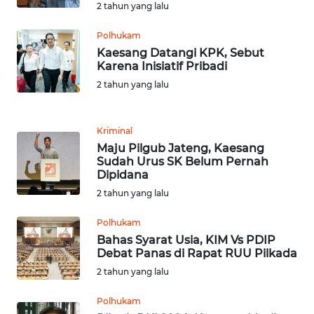
BARAT
2 tahun yang lalu
Polhukam
WN
Kaesang Datangi KPK, Sebut
RIAU
Karena Inisiatif Pribadi
2 tahun yang lalu
WN
SERAMBI
Kriminal
WN
Maju Pilgub Jateng, Kaesang
JAMBI
Sudah Urus SK Belum Pernah
Dipidana
2 tahun yang lalu
WN
SULTRA
Polhukam
Bahas Syarat Usia, KIM Vs PDIP
WN
Debat Panas di Rapat RUU Pilkada
NTB
2 tahun yang lalu
WN
Polhukam