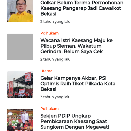
Golkar Belum Terima Permohonan
Kaesang Pangarep Jadi Cawalkot
WN
Bekasi
SULUT
2 tahun yang lalu
WN
Polhukam
MALUKU
Wacana Istri Kaesang Maju ke
Pilbup Sleman, Waketum
Gerindra: Belum Saya Cek
WN
2 tahun yang lalu
MALUT
Utama
WN
Gelar Kampanye Akbar, PSI
DAIRI
Optimis Raih Tiket Pilkada Kota
Bekasi
3 tahun yang lalu
WN
DANAU
Polhukam
TOBA
Sekjen PDIP Ungkap
Pembicaraan Kaesang Saat
WN
Sungkem Dengan Megawati