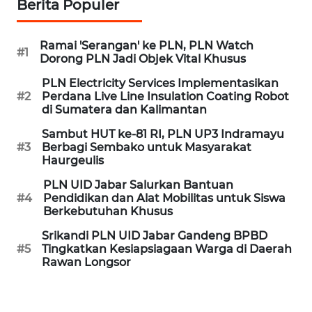
Berita Populer
WN
CIREBON
Ramai 'Serangan' ke PLN, PLN Watch
#1
Dorong PLN Jadi Objek Vital Khusus
WN
PLN Electricity Services Implementasikan
INDRAMAYU
#2
Perdana Live Line Insulation Coating Robot
di Sumatera dan Kalimantan
WN
Sambut HUT ke-81 RI, PLN UP3 Indramayu
KUNINGAN
#3
Berbagi Sembako untuk Masyarakat
Haurgeulis
WN
PLN UID Jabar Salurkan Bantuan
MAJALENGKA
#4
Pendidikan dan Alat Mobilitas untuk Siswa
Berkebutuhan Khusus
WN
Srikandi PLN UID Jabar Gandeng BPBD
#5
Tingkatkan Kesiapsiagaan Warga di Daerah
SUBANG
Rawan Longsor
WN
SUKABUMI