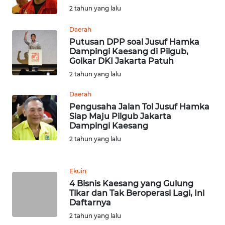
2 tahun yang lalu
WN
Daerah
JATENG
Putusan DPP soal Jusuf Hamka
Dampingi Kaesang di Pilgub,
Golkar DKI Jakarta Patuh
WN
NUSANTARA
2 tahun yang lalu
Daerah
WN
Pengusaha Jalan Tol Jusuf Hamka
JOGJA
Siap Maju Pilgub Jakarta
Dampingi Kaesang
WN
2 tahun yang lalu
JATIM
Ekuin
WN
4 Bisnis Kaesang yang Gulung
BALI
Tikar dan Tak Beroperasi Lagi, Ini
Daftarnya
WN
2 tahun yang lalu
KALBAR