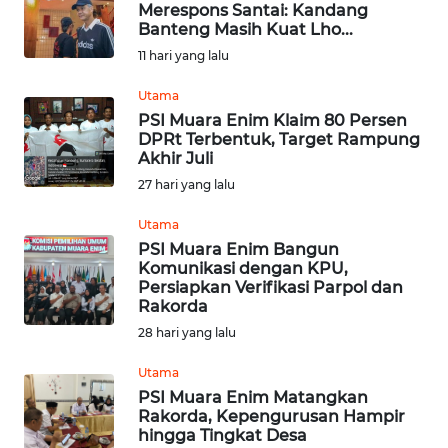
Merespons Santai: Kandang
Banteng Masih Kuat Lho...
OPINI
11 hari yang lalu
Utama
Informasi
PSI Muara Enim Klaim 80 Persen
DPRt Terbentuk, Target Rampung
INDEKS
Akhir Juli
BERITA
27 hari yang lalu
KONTAK
Utama
KAMI
PSI Muara Enim Bangun
Komunikasi dengan KPU,
Persiapkan Verifikasi Parpol dan
INFO
Rakorda
IKLAN
28 hari yang lalu
TENTANG
Utama
KAMI
PSI Muara Enim Matangkan
Rakorda, Kepengurusan Hampir
hingga Tingkat Desa
PEDOMAN