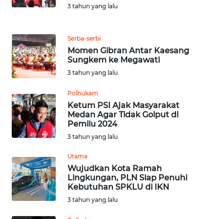
NIAS
3 tahun yang lalu
WN
LANGKAT
Serba-serbi
Momen Gibran Antar Kaesang
Sungkem ke Megawati
WN
3 tahun yang lalu
TAPANULI
SELATAN
Polhukam
Ketum PSI Ajak Masyarakat
WN
Medan Agar Tidak Golput di
TANJUNG
Pemilu 2024
LESUNG
3 tahun yang lalu
Utama
WN
KARO
Wujudkan Kota Ramah
Lingkungan, PLN Siap Penuhi
Kebutuhan SPKLU di IKN
WN
3 tahun yang lalu
SIMALUNGUN