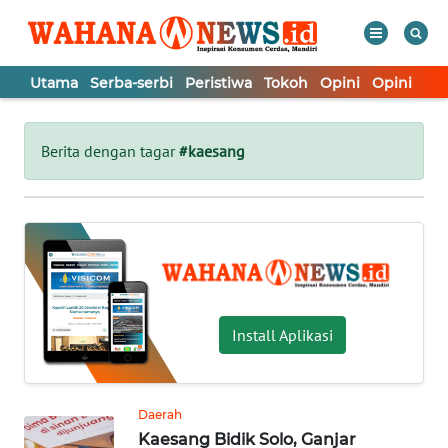
Utama
Serba-serbi
Peristiwa
Tokoh
Opini
Opini
In
WAHANA
Tutup
TV
Berita dengan tagar
#kaesang
UTAMA
SERBA-
SERBI
PERISTIWA
Install Aplikasi
TOKOH
Daerah
Kaesang Bidik Solo, Ganjar
OPINI