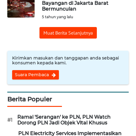
Bayangan di Jakarta Barat
Bermunculan
OPINI
5 tahun yang lalu
Informasi
Muat Berita Selanjutnya
INDEKS
BERITA
Kirimkan masukan dan tanggapan anda sebagai
konsumen kepada kami.
KONTAK
KAMI
Suara Pembaca
INFO
IKLAN
Berita Populer
TENTANG
Ramai 'Serangan' ke PLN, PLN Watch
KAMI
#1
Dorong PLN Jadi Objek Vital Khusus
PLN Electricity Services Implementasikan
PEDOMAN