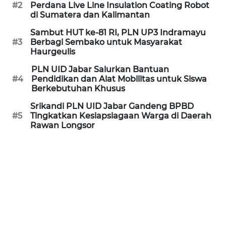
#2
Perdana Live Line Insulation Coating Robot
MEDIA
di Sumatera dan Kalimantan
SIBER
Sambut HUT ke-81 RI, PLN UP3 Indramayu
#3
Berbagi Sembako untuk Masyarakat
REDAKSI
Haurgeulis
PLN UID Jabar Salurkan Bantuan
KARIR
#4
Pendidikan dan Alat Mobilitas untuk Siswa
Berkebutuhan Khusus
DISCLAIMER
Srikandi PLN UID Jabar Gandeng BPBD
#5
Tingkatkan Kesiapsiagaan Warga di Daerah
Rawan Longsor
Wahana
News
Regional
WN
SUMUT
WN
JAKARTA