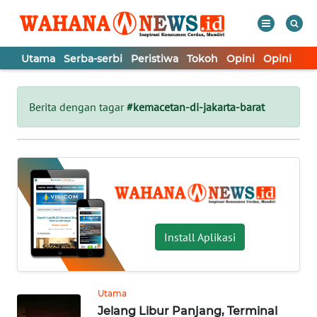
Utama
Serba-serbi
Peristiwa
Tokoh
Opini
Opini
In
WAHANA
Tutup
TV
Berita dengan tagar
#kemacetan-di-jakarta-barat
UTAMA
SERBA-
SERBI
PERISTIWA
Install Aplikasi
TOKOH
Utama
Jelang Libur Panjang, Terminal
OPINI