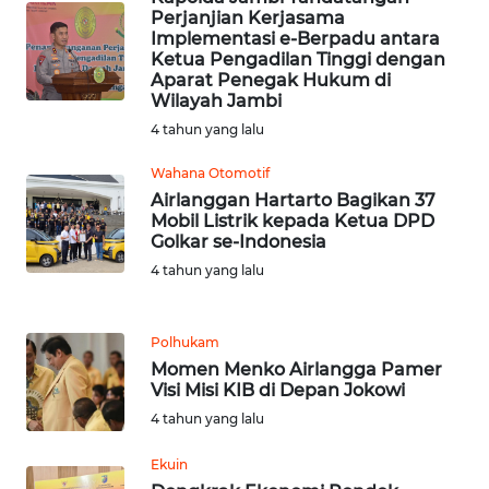
NIAS
Perjanjian Kerjasama
Implementasi e-Berpadu antara
Ketua Pengadilan Tinggi dengan
WN
Aparat Penegak Hukum di
LANGKAT
Wilayah Jambi
4 tahun yang lalu
WN
TAPANULI
Wahana Otomotif
SELATAN
Airlanggan Hartarto Bagikan 37
Mobil Listrik kepada Ketua DPD
Golkar se-Indonesia
WN
TANJUNG
4 tahun yang lalu
LESUNG
Polhukam
WN
Momen Menko Airlangga Pamer
KARO
Visi Misi KIB di Depan Jokowi
4 tahun yang lalu
WN
SIMALUNGUN
Ekuin