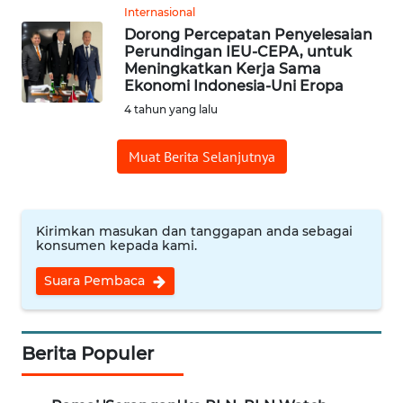
Internasional
Dorong Percepatan Penyelesaian
WN
Perundingan IEU-CEPA, untuk
CIREBON
Meningkatkan Kerja Sama
Ekonomi Indonesia-Uni Eropa
WN
4 tahun yang lalu
INDRAMAYU
Muat Berita Selanjutnya
WN
KUNINGAN
Kirimkan masukan dan tanggapan anda sebagai
WN
konsumen kepada kami.
MAJALENGKA
Suara Pembaca
WN
SUBANG
Berita Populer
WN
SUKABUMI