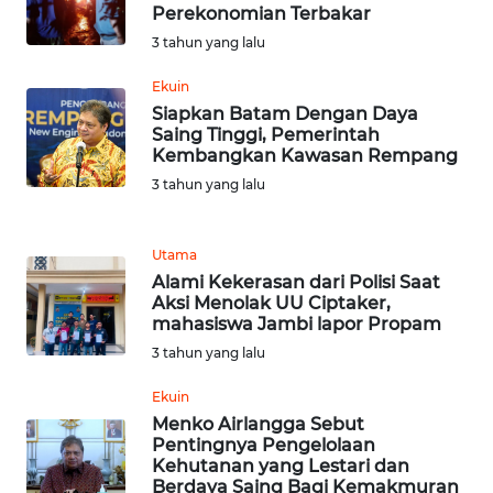
BARAT
Perekonomian Terbakar
3 tahun yang lalu
WN
RIAU
Ekuin
Siapkan Batam Dengan Daya
Saing Tinggi, Pemerintah
WN
Kembangkan Kawasan Rempang
SERAMBI
3 tahun yang lalu
WN
JAMBI
Utama
Alami Kekerasan dari Polisi Saat
Aksi Menolak UU Ciptaker,
WN
mahasiswa Jambi lapor Propam
SULTRA
3 tahun yang lalu
WN
Ekuin
NTB
Menko Airlangga Sebut
Pentingnya Pengelolaan
Kehutanan yang Lestari dan
WN
Berdaya Saing Bagi Kemakmuran