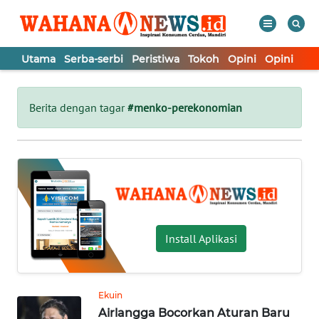
Utama
Serba-serbi
Peristiwa
Tokoh
Opini
Opini
In
WAHANA
Tutup
TV
Berita dengan tagar
#menko-perekonomian
UTAMA
SERBA-
SERBI
PERISTIWA
Install Aplikasi
TOKOH
Ekuin
Airlangga Bocorkan Aturan Baru
OPINI