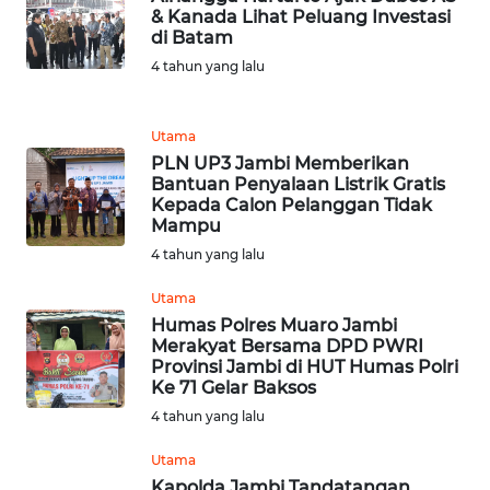
& Kanada Lihat Peluang Investasi
di Batam
WN
SULUT
4 tahun yang lalu
WN
Utama
MALUKU
PLN UP3 Jambi Memberikan
Bantuan Penyalaan Listrik Gratis
Kepada Calon Pelanggan Tidak
WN
Mampu
MALUT
4 tahun yang lalu
WN
Utama
DAIRI
Humas Polres Muaro Jambi
Merakyat Bersama DPD PWRI
Provinsi Jambi di HUT Humas Polri
WN
Ke 71 Gelar Baksos
DANAU
TOBA
4 tahun yang lalu
Utama
WN
Kapolda Jambi Tandatangan