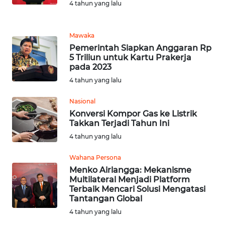
WN
4 tahun yang lalu
PADANG
LAWAS
Mawaka
Pemerintah Siapkan Anggaran Rp
WN
5 Triliun untuk Kartu Prakerja
SUMEDANG
pada 2023
4 tahun yang lalu
WN
CIANJUR
Nasional
Konversi Kompor Gas ke Listrik
Takkan Terjadi Tahun Ini
WN
KEPULAUAN
4 tahun yang lalu
SERIBU
Wahana Persona
Menko Airlangga: Mekanisme
WN
Multilateral Menjadi Platform
TANGERANG
Terbaik Mencari Solusi Mengatasi
Tantangan Global
WN
4 tahun yang lalu
BINJAI