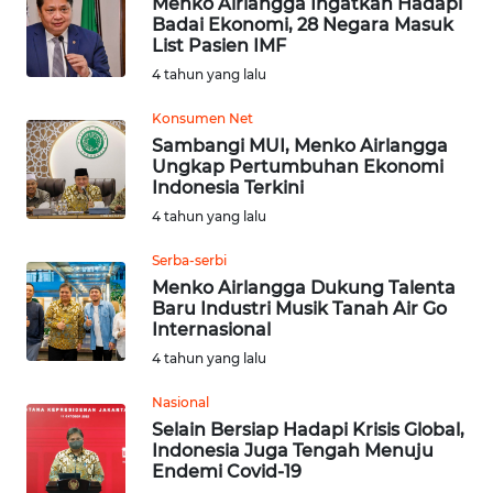
Menko Airlangga Ingatkan Hadapi
KARAWANG
Badai Ekonomi, 28 Negara Masuk
List Pasien IMF
WN
4 tahun yang lalu
BEKASI
Konsumen Net
Sambangi MUI, Menko Airlangga
WN
Ungkap Pertumbuhan Ekonomi
BOGOR
Indonesia Terkini
4 tahun yang lalu
WN
DEPOK
Serba-serbi
Menko Airlangga Dukung Talenta
Baru Industri Musik Tanah Air Go
WN
Internasional
TAPANULI
UTARA
4 tahun yang lalu
Nasional
WN
Selain Bersiap Hadapi Krisis Global,
SAMOSIR
Indonesia Juga Tengah Menuju
Endemi Covid-19