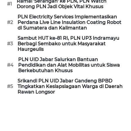
Ramai 'Serangan' ke PLN, PLN Watch
#1
Dorong PLN Jadi Objek Vital Khusus
WN
PLN Electricity Services Implementasikan
PURWAKARTA
#2
Perdana Live Line Insulation Coating Robot
di Sumatera dan Kalimantan
WN
Sambut HUT ke-81 RI, PLN UP3 Indramayu
PRIANGAN
#3
Berbagi Sembako untuk Masyarakat
TIMUR
Haurgeulis
PLN UID Jabar Salurkan Bantuan
WN
#4
Pendidikan dan Alat Mobilitas untuk Siswa
SEMARANG
Berkebutuhan Khusus
Srikandi PLN UID Jabar Gandeng BPBD
WN
#5
Tingkatkan Kesiapsiagaan Warga di Daerah
SOLO
Rawan Longsor
WN
BOROBUDUR
WN