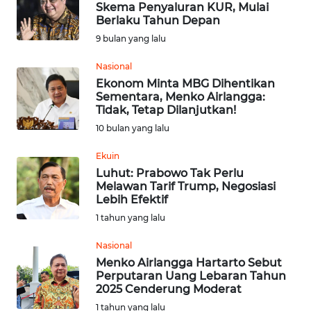
Skema Penyaluran KUR, Mulai
Berlaku Tahun Depan
OPINI
9 bulan yang lalu
Nasional
Informasi
Ekonom Minta MBG Dihentikan
Sementara, Menko Airlangga:
INDEKS
Tidak, Tetap Dilanjutkan!
BERITA
10 bulan yang lalu
KONTAK
Ekuin
KAMI
Luhut: Prabowo Tak Perlu
Melawan Tarif Trump, Negosiasi
Lebih Efektif
INFO
1 tahun yang lalu
IKLAN
Nasional
TENTANG
Menko Airlangga Hartarto Sebut
KAMI
Perputaran Uang Lebaran Tahun
2025 Cenderung Moderat
1 tahun yang lalu
PEDOMAN