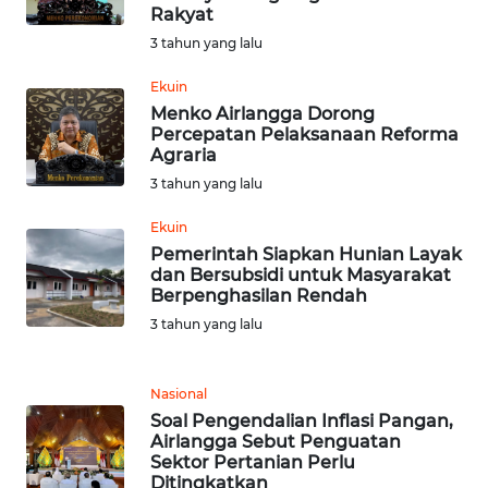
SULTENG
Rakyat
3 tahun yang lalu
WN
SULBAR
Ekuin
Menko Airlangga Dorong
Percepatan Pelaksanaan Reforma
WN
Agraria
BABEL
3 tahun yang lalu
WN
Ekuin
SUMBAR
Pemerintah Siapkan Hunian Layak
dan Bersubsidi untuk Masyarakat
Berpenghasilan Rendah
WN
SUMSEL
3 tahun yang lalu
WN
Nasional
BENGKULU
Soal Pengendalian Inflasi Pangan,
Airlangga Sebut Penguatan
WN
Sektor Pertanian Perlu
Ditingkatkan
LAMPUNG