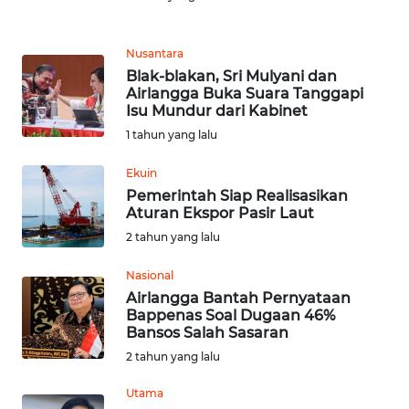
MEDIA
SIBER
Nusantara
Blak-blakan, Sri Mulyani dan
REDAKSI
Airlangga Buka Suara Tanggapi
Isu Mundur dari Kabinet
KARIR
1 tahun yang lalu
Ekuin
DISCLAIMER
Pemerintah Siap Realisasikan
Aturan Ekspor Pasir Laut
Wahana
2 tahun yang lalu
News
Regional
Nasional
Airlangga Bantah Pernyataan
WN
Bappenas Soal Dugaan 46%
SUMUT
Bansos Salah Sasaran
2 tahun yang lalu
WN
Utama
JAKARTA