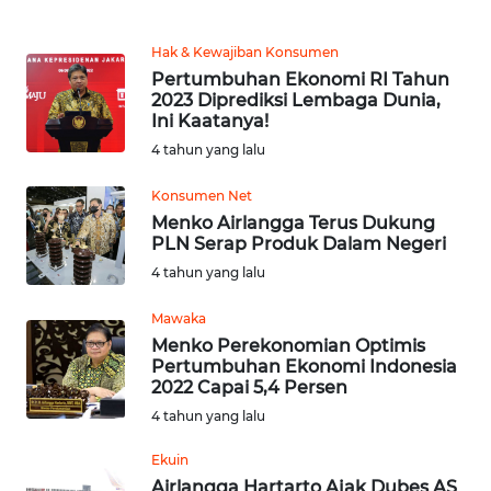
WN
Hak & Kewajiban Konsumen
KALTENG
Pertumbuhan Ekonomi RI Tahun
2023 Diprediksi Lembaga Dunia,
Ini Kaatanya!
WN
4 tahun yang lalu
KALTARA
Konsumen Net
WN
Menko Airlangga Terus Dukung
KALSEL
PLN Serap Produk Dalam Negeri
4 tahun yang lalu
WN
KALTIM
Mawaka
Menko Perekonomian Optimis
Pertumbuhan Ekonomi Indonesia
WN
2022 Capai 5,4 Persen
SULSEL
4 tahun yang lalu
WN
Ekuin
GORONTALO
Airlangga Hartarto Ajak Dubes AS