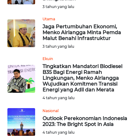
3 tahun yang lalu
WN
Utama
JATENG
Jaga Pertumbuhan Ekonomi,
Menko Airlangga Minta Pemda
WN
Malut Benahi Infrastruktur
NUSANTARA
3 tahun yang lalu
Ekuin
WN
Tingkatkan Mandatori Biodiesel
JOGJA
B35 Bagi Energi Ramah
Lingkungan, Menko Airlangga
WN
Wujudkan Komitmen Transisi
Energi yang Adil dan Merata
JATIM
4 tahun yang lalu
WN
Nasional
BALI
Outlook Perekonomian Indonesia
2023: The Bright Spot in Asia
WN
4 tahun yang lalu
KALBAR