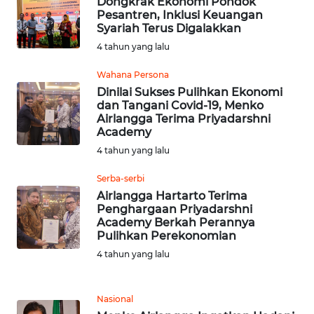
Dongkrak Ekonomi Pondok
Pesantren, Inklusi Keuangan
WN
Syariah Terus Digalakkan
LABUHANBATU
4 tahun yang lalu
WN
Wahana Persona
TAPANULI
Dinilai Sukses Pulihkan Ekonomi
TENGAH
dan Tangani Covid-19, Menko
Airlangga Terima Priyadarshni
Academy
WN DELI
SERDANG
4 tahun yang lalu
Serba-serbi
WN
Airlangga Hartarto Terima
TEBING
Penghargaan Priyadarshni
TINGGI
Academy Berkah Perannya
Pulihkan Perekonomian
WN
4 tahun yang lalu
PAKPAK
Nasional
WN