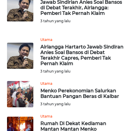
Jawab Sindirian Anies Soal Bansos
di Debat Terakhir, Airlangga:
WN
Pemberi Tak Pernah Klaim
JABAR
3 tahun yang lalu
WN
BANTEN
Utama
Airlangga Hartarto Jawab Sindiran
Anies Soal Bansos di Debat
WN
Terakhir Capres, Pemberi Tak
NTT
Pernah Klaim
3 tahun yang lalu
WN
KEPRI
Utama
Menko Perekonomian Salurkan
Bantuan Pangan Beras di Kalbar
WN
PAPUA
3 tahun yang lalu
Utama
WN
Rumah Di Dekat Kediaman
PAPUA
Mantan Mantan Menko