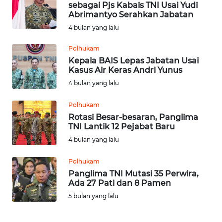
sebagai Pjs Kabais TNI Usai Yudi
Abrimantyo Serahkan Jabatan
OPINI
4 bulan yang lalu
Polhukam
Informasi
Kepala BAIS Lepas Jabatan Usai
Kasus Air Keras Andri Yunus
INDEKS
4 bulan yang lalu
BERITA
Polhukam
KONTAK
Rotasi Besar-besaran, Panglima
KAMI
TNI Lantik 12 Pejabat Baru
4 bulan yang lalu
INFO
IKLAN
Polhukam
Panglima TNI Mutasi 35 Perwira,
Ada 27 Pati dan 8 Pamen
TENTANG
KAMI
5 bulan yang lalu
PEDOMAN