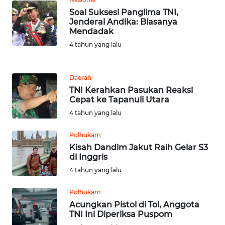
BARAT
Soal Suksesi Panglima TNI,
Jenderal Andika: Biasanya
WN
Mendadak
RIAU
4 tahun yang lalu
WN
SERAMBI
Daerah
TNI Kerahkan Pasukan Reaksi
Cepat ke Tapanuli Utara
WN
JAMBI
4 tahun yang lalu
Polhukam
WN
Kisah Dandim Jakut Raih Gelar S3
SULTRA
di Inggris
4 tahun yang lalu
WN
NTB
Polhukam
Acungkan Pistol di Tol, Anggota
TNI Ini Diperiksa Puspom
WN