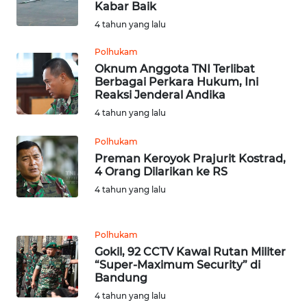
Kabar Baik
4 tahun yang lalu
WN
KALTENG
Polhukam
Oknum Anggota TNI Terlibat
WN
Berbagai Perkara Hukum, Ini
Reaksi Jenderal Andika
KALTARA
4 tahun yang lalu
WN
Polhukam
KALSEL
Preman Keroyok Prajurit Kostrad,
4 Orang Dilarikan ke RS
WN
4 tahun yang lalu
KALTIM
WN
Polhukam
SULSEL
Gokil, 92 CCTV Kawal Rutan Militer
“Super-Maximum Security” di
Bandung
WN
4 tahun yang lalu
GORONTALO