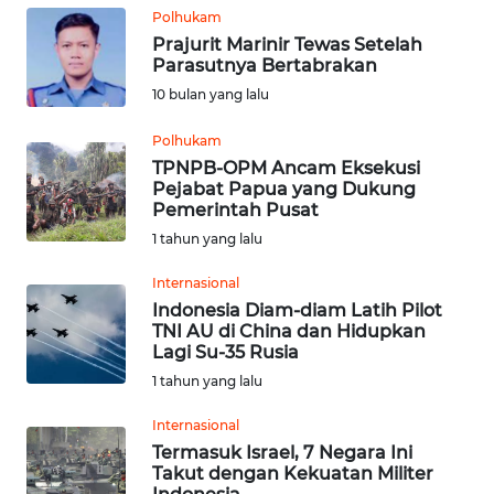
Polhukam
MEDIA
SIBER
Prajurit Marinir Tewas Setelah
Parasutnya Bertabrakan
10 bulan yang lalu
REDAKSI
Polhukam
KARIR
TPNPB-OPM Ancam Eksekusi
Pejabat Papua yang Dukung
Pemerintah Pusat
DISCLAIMER
1 tahun yang lalu
Wahana
Internasional
News
Indonesia Diam-diam Latih Pilot
Regional
TNI AU di China dan Hidupkan
Lagi Su-35 Rusia
WN
1 tahun yang lalu
SUMUT
Internasional
Termasuk Israel, 7 Negara Ini
WN
Takut dengan Kekuatan Militer
JAKARTA