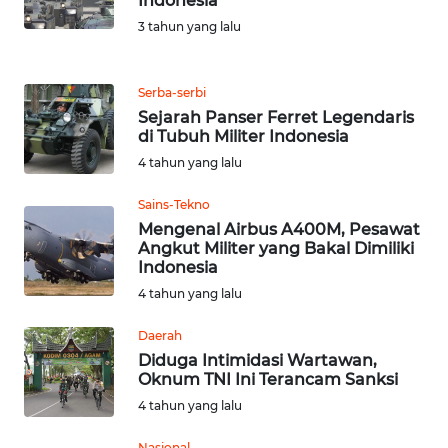
Indonesia
3 tahun yang lalu
WN
JABAR
Serba-serbi
WN
Sejarah Panser Ferret Legendaris
BANTEN
di Tubuh Militer Indonesia
4 tahun yang lalu
WN
Sains-Tekno
NTT
Mengenal Airbus A400M, Pesawat
Angkut Militer yang Bakal Dimiliki
WN
Indonesia
KEPRI
4 tahun yang lalu
WN
Daerah
PAPUA
Diduga Intimidasi Wartawan,
Oknum TNI Ini Terancam Sanksi
4 tahun yang lalu
WN
PAPUA
Nasional