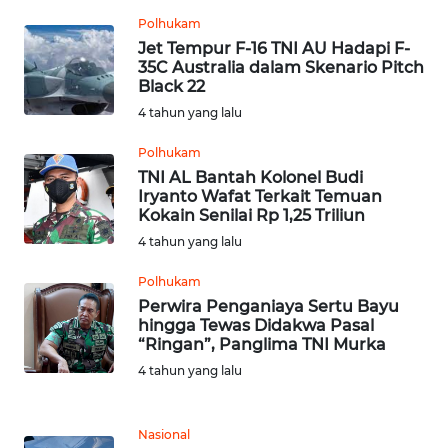
Polhukam
WN
Jet Tempur F-16 TNI AU Hadapi F-
SULUT
35C Australia dalam Skenario Pitch
Black 22
4 tahun yang lalu
WN
MALUKU
Polhukam
TNI AL Bantah Kolonel Budi
WN
Iryanto Wafat Terkait Temuan
MALUT
Kokain Senilai Rp 1,25 Triliun
4 tahun yang lalu
WN
Polhukam
DAIRI
Perwira Penganiaya Sertu Bayu
hingga Tewas Didakwa Pasal
WN
“Ringan”, Panglima TNI Murka
DANAU
4 tahun yang lalu
TOBA
WN
Nasional