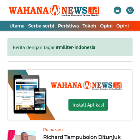
Utama
Serba-serbi
Peristiwa
Tokoh
Opini
Opini
In
WAHANA
Tutup
TV
Berita dengan tagar
#militer-indonesia
UTAMA
SERBA-
SERBI
PERISTIWA
Install Aplikasi
TOKOH
Polhukam
Richard Tampubolon Ditunjuk
OPINI