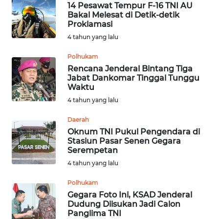
NIAS
14 Pesawat Tempur F-16 TNI AU
Bakal Melesat di Detik-detik
Proklamasi
WN
4 tahun yang lalu
LANGKAT
Polhukam
WN
Rencana Jenderal Bintang Tiga
TAPANULI
Jabat Dankomar Tinggal Tunggu
SELATAN
Waktu
4 tahun yang lalu
WN
Daerah
TANJUNG
LESUNG
Oknum TNI Pukul Pengendara di
Stasiun Pasar Senen Gegara
Serempetan
WN
4 tahun yang lalu
KARO
Polhukam
WN
Gegara Foto Ini, KSAD Jenderal
SIMALUNGUN
Dudung Diisukan Jadi Calon
Panglima TNI