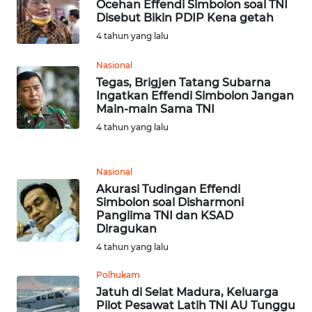
Ocehan Effendi Simbolon soal TNI
Disebut Bikin PDIP Kena getah
WN
4 tahun yang lalu
JATENG
Nasional
Tegas, Brigjen Tatang Subarna
WN
Ingatkan Effendi Simbolon Jangan
NUSANTARA
Main-main Sama TNI
4 tahun yang lalu
WN
JOGJA
Nasional
WN
Akurasi Tudingan Effendi
Simbolon soal Disharmoni
JATIM
Panglima TNI dan KSAD
Diragukan
WN
4 tahun yang lalu
BALI
Polhukam
WN
Jatuh di Selat Madura, Keluarga
Pilot Pesawat Latih TNI AU Tunggu
KALBAR