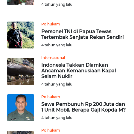
4 tahun yang lalu
WN
LABUHANBATU
Polhukam
WN
Personel TNI di Papua Tewas
TAPANULI
Tertembak Senjata Rekan Sendiri
TENGAH
4 tahun yang lalu
WN DELI
Internasional
SERDANG
Indonesia Takkan Diamkan
Ancaman Kemanusiaan Kapal
Selam Nuklir
WN
4 tahun yang lalu
TEBING
TINGGI
Polhukam
Sewa Pembunuh Rp 200 Juta dan
WN
1 Unit Mobil, Berapa Gaji Kopda M?
PAKPAK
4 tahun yang lalu
WN
Polhukam