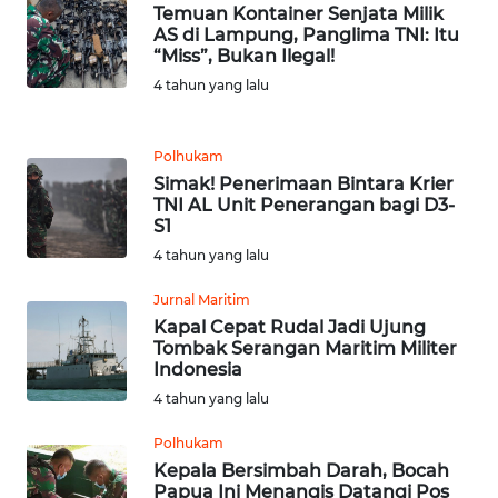
KARAWANG
Temuan Kontainer Senjata Milik
AS di Lampung, Panglima TNI: Itu
“Miss”, Bukan Ilegal!
WN
4 tahun yang lalu
BEKASI
WN
Polhukam
BOGOR
Simak! Penerimaan Bintara Krier
TNI AL Unit Penerangan bagi D3-
S1
WN
DEPOK
4 tahun yang lalu
Jurnal Maritim
WN
Kapal Cepat Rudal Jadi Ujung
TAPANULI
Tombak Serangan Maritim Militer
UTARA
Indonesia
4 tahun yang lalu
WN
SAMOSIR
Polhukam
Kepala Bersimbah Darah, Bocah
Papua Ini Menangis Datangi Pos