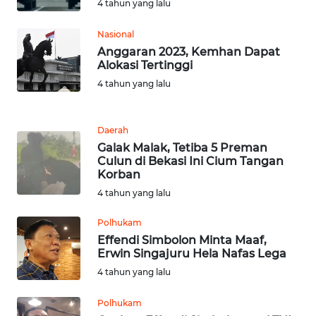
SULTENG
4 tahun yang lalu
Nasional
WN
Anggaran 2023, Kemhan Dapat
SULBAR
Alokasi Tertinggi
4 tahun yang lalu
WN
BABEL
Daerah
WN
Galak Malak, Tetiba 5 Preman
SUMBAR
Culun di Bekasi Ini Cium Tangan
Korban
WN
4 tahun yang lalu
SUMSEL
Polhukam
Effendi Simbolon Minta Maaf,
WN
Erwin Singajuru Hela Nafas Lega
BENGKULU
4 tahun yang lalu
WN
Polhukam
LAMPUNG