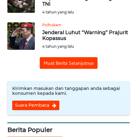
WN
TNI
PADANG
4 tahun yang lalu
LAWAS
Polhukam
WN
Jenderal Luhut “Warning” Prajurit
SUMEDANG
Kopassus
4 tahun yang lalu
WN
CIANJUR
Muat Berita Selanjutnya
WN
KEPULAUAN
SERIBU
Kirimkan masukan dan tanggapan anda sebagai
konsumen kepada kami.
WN
Suara Pembaca
TANGERANG
WN
Berita Populer
BINJAI