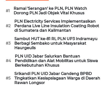
Ramai 'Serangan' ke PLN, PLN Watch
WN
#1
Dorong PLN Jadi Objek Vital Khusus
CIREBON
PLN Electricity Services Implementasikan
#2
Perdana Live Line Insulation Coating Robot
WN
di Sumatera dan Kalimantan
INDRAMAYU
Sambut HUT ke-81 RI, PLN UP3 Indramayu
#3
Berbagi Sembako untuk Masyarakat
WN
Haurgeulis
KUNINGAN
PLN UID Jabar Salurkan Bantuan
#4
Pendidikan dan Alat Mobilitas untuk Siswa
WN
Berkebutuhan Khusus
MAJALENGKA
Srikandi PLN UID Jabar Gandeng BPBD
#5
Tingkatkan Kesiapsiagaan Warga di Daerah
WN
Rawan Longsor
SUBANG
WN
SUKABUMI