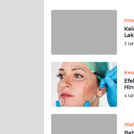
JABAR
WN
Int
BANTEN
Kel
Lak
WN
3 ta
NTT
WN
KEPRI
Kes
Efe
WN
Hin
PAPUA
4 ta
WN
PAPUA
BARAT
Wah
Bah