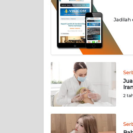
OPINI
Informasi
Jadilah
INDEKS
BERITA
KONTAK
KAMI
Ser
INFO
IKLAN
Jua
Ira
TENTANG
2 ta
KAMI
PEDOMAN
MEDIA
Ser
SIBER
Bab