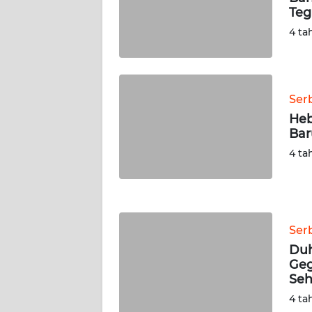
WN
Teg
RIAU
4 ta
WN
SERAMBI
Ser
WN
Heb
JAMBI
Bar
4 ta
WN
SULTRA
WN
NTB
Ser
Duh
WN
Geg
SULTENG
Seh
4 ta