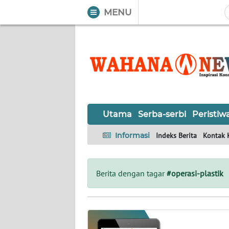
MENU
WAHANA
Tutup
TV
UTAMA
SERBA-
Utama
Serba-serbi
Peristiw
SERBI
Informasi
Indeks Berita
Kontak 
PERISTIWA
TOKOH
Berita dengan tagar
#operasi-plastik
OPINI