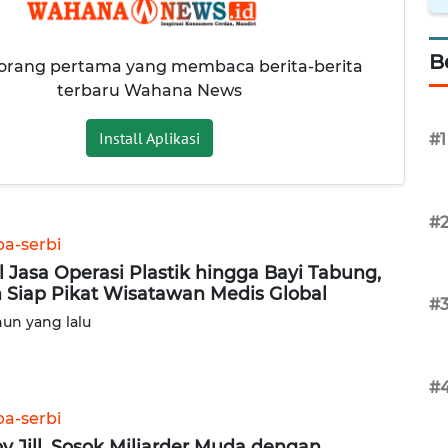
B
 orang pertama yang membaca berita-berita
terbaru Wahana News
Install Aplikasi
#1
#
ba-serbi
l Jasa Operasi Plastik hingga Bayi Tabung,
n Siap Pikat Wisatawan Medis Global
#
hun yang lalu
#
ba-serbi
y Jill, Sosok Miliarder Muda dengan