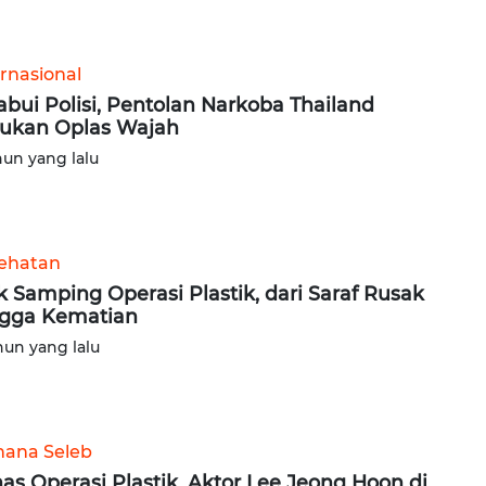
ernasional
abui Polisi, Pentolan Narkoba Thailand
ukan Oplas Wajah
hun yang lalu
ehatan
k Samping Operasi Plastik, dari Saraf Rusak
gga Kematian
hun yang lalu
ana Seleb
as Operasi Plastik, Aktor Lee Jeong Hoon di