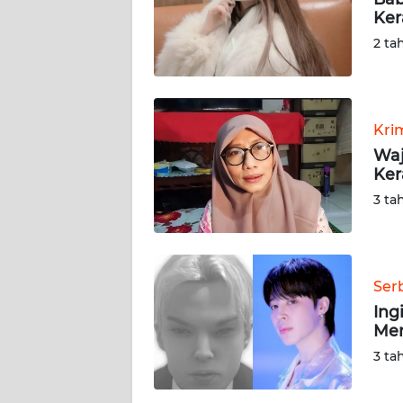
Ker
REDAKSI
2 ta
KARIR
Kri
DISCLAIMER
Waj
Ker
Wahana
News
3 ta
Regional
WN
SUMUT
Ser
Ing
WN
Men
JAKARTA
3 ta
WN