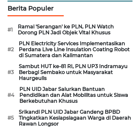
MEDIA
Berita Populer
SIBER
Ramai 'Serangan' ke PLN, PLN Watch
REDAKSI
#1
Dorong PLN Jadi Objek Vital Khusus
PLN Electricity Services Implementasikan
KARIR
#2
Perdana Live Line Insulation Coating Robot
di Sumatera dan Kalimantan
DISCLAIMER
Sambut HUT ke-81 RI, PLN UP3 Indramayu
#3
Berbagi Sembako untuk Masyarakat
Wahana
Haurgeulis
News
PLN UID Jabar Salurkan Bantuan
Regional
#4
Pendidikan dan Alat Mobilitas untuk Siswa
Berkebutuhan Khusus
WN
Srikandi PLN UID Jabar Gandeng BPBD
SUMUT
#5
Tingkatkan Kesiapsiagaan Warga di Daerah
Rawan Longsor
WN
JAKARTA