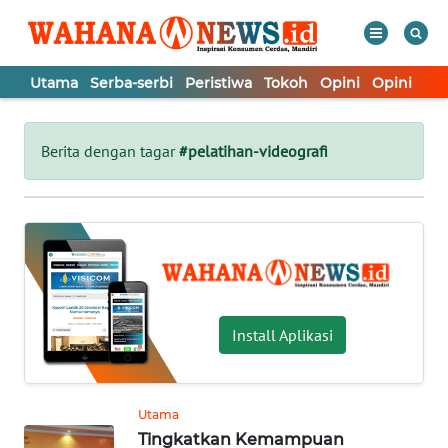
Utama
Serba-serbi
Peristiwa
Tokoh
Opini
Opini
In
WAHANA
Tutup
TV
Berita dengan tagar
#pelatihan-videografi
UTAMA
SERBA-
SERBI
PERISTIWA
Install Aplikasi
TOKOH
Utama
Tingkatkan Kemampuan
OPINI