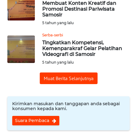
Membuat Konten Kreatif dan
Promosi Destinasi Pariwisata
Samosir
OPINI
5 tahun yang lalu
Informasi
Serba-serbi
Tingkatkan Kompetensi,
INDEKS
Kemenparakraf Gelar Pelatihan
BERITA
Videografi di Samosir
5 tahun yang lalu
KONTAK
KAMI
Muat Berita Selanjutnya
INFO
IKLAN
Kirimkan masukan dan tanggapan anda sebagai
konsumen kepada kami.
TENTANG
KAMI
Suara Pembaca
PEDOMAN