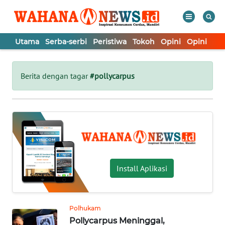
Utama
Serba-serbi
Peristiwa
Tokoh
Opini
Opini
In
WAHANA
Tutup
TV
Berita dengan tagar
#pollycarpus
UTAMA
SERBA-
SERBI
PERISTIWA
Install Aplikasi
TOKOH
Polhukam
Pollycarpus Meninggal,
OPINI