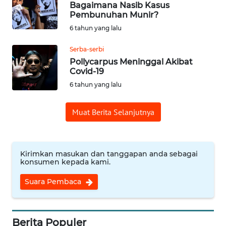
Bagaimana Nasib Kasus
Pembunuhan Munir?
OPINI
6 tahun yang lalu
Serba-serbi
Informasi
Pollycarpus Meninggal Akibat
Covid-19
INDEKS
6 tahun yang lalu
BERITA
Muat Berita Selanjutnya
KONTAK
KAMI
INFO
Kirimkan masukan dan tanggapan anda sebagai
IKLAN
konsumen kepada kami.
Suara Pembaca
TENTANG
KAMI
Berita Populer
PEDOMAN