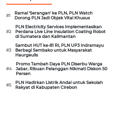
MEDIA
SIBER
Ramai 'Serangan' ke PLN, PLN Watch
#1
Dorong PLN Jadi Objek Vital Khusus
REDAKSI
PLN Electricity Services Implementasikan
#2
Perdana Live Line Insulation Coating Robot
di Sumatera dan Kalimantan
KARIR
Sambut HUT ke-81 RI, PLN UP3 Indramayu
#3
Berbagi Sembako untuk Masyarakat
DISCLAIMER
Haurgeulis
Wahana
Promo Tambah Daya PLN Diserbu Warga
News
#4
Jabar, Ribuan Pelanggan Nikmati Diskon 50
Regional
Persen
PLN Hadirkan Listrik Andal untuk Sekolah
#5
WN
Rakyat di Kabupaten Cirebon
SUMUT
WN
JAKARTA