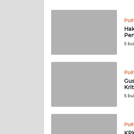
JABAR
WN
Pol
BANTEN
Hak
Pe
WN
5 bu
NTT
WN
KEPRI
Pol
Gus
WN
Kri
PAPUA
5 bu
WN
PAPUA
BARAT
Pol
KPK