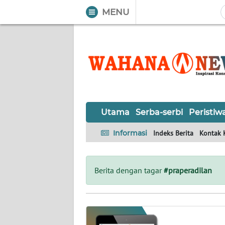
MENU
WAHANA
Tutup
TV
UTAMA
SERBA-
Utama
Serba-serbi
Peristiw
SERBI
Informasi
Indeks Berita
Kontak 
PERISTIWA
TOKOH
Berita dengan tagar
#praperadilan
OPINI