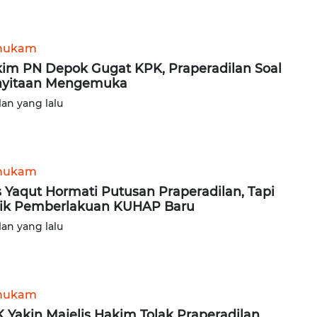
hukam
im PN Depok Gugat KPK, Praperadilan Soal
nyitaan Mengemuka
lan yang lalu
hukam
 Yaqut Hormati Putusan Praperadilan, Tapi
tik Pemberlakuan KUHAP Baru
lan yang lalu
hukam
 Yakin Majelis Hakim Tolak Praperadilan