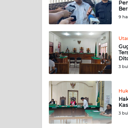
Pem
Ber
REDAKSI
9 ha
KARIR
Ut
DISCLAIMER
Gug
Ter
Wahana
Dit
News
3 bu
Regional
WN
SUMUT
Huk
Hak
WN
Kas
JAKARTA
3 bu
WN