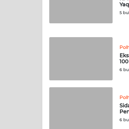
Yaq
JATENG
5 bu
WN
NUSANTARA
WN
Pol
JOGJA
Eks
100
WN
JATIM
6 bu
WN
BALI
Pol
Sid
WN
Pen
KALBAR
6 bu
WN