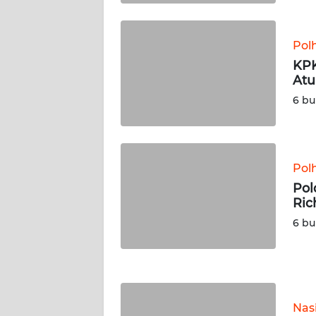
KALTENG
Pol
WN
KALTARA
KPK
Atu
6 bu
WN
KALSEL
WN
KALTIM
Pol
Pol
Ric
WN
SULSEL
6 bu
WN
GORONTALO
Nas
WN