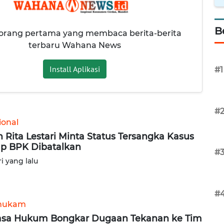
B
 orang pertama yang membaca berita-berita
terbaru Wahana News
Install Aplikasi
#1
#
ional
in Rita Lestari Minta Status Tersangka Kasus
p BPK Dibatalkan
#
ri yang lalu
#
hukam
sa Hukum Bongkar Dugaan Tekanan ke Tim