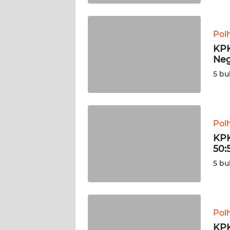
WN
SULBAR
Pol
WN
KPK
BABEL
Neg
5 bu
WN
SUMBAR
WN
Pol
SUMSEL
KPK
50:
WN
5 bu
BENGKULU
WN
LAMPUNG
Pol
KPK
WN