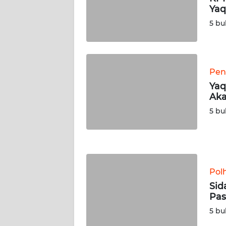
WN
Yaq
RIAU
5 bu
WN
SERAMBI
Pen
WN
Yaq
JAMBI
Aka
5 bu
WN
SULTRA
WN
NTB
Pol
Sid
WN
Pas
SULTENG
5 bu