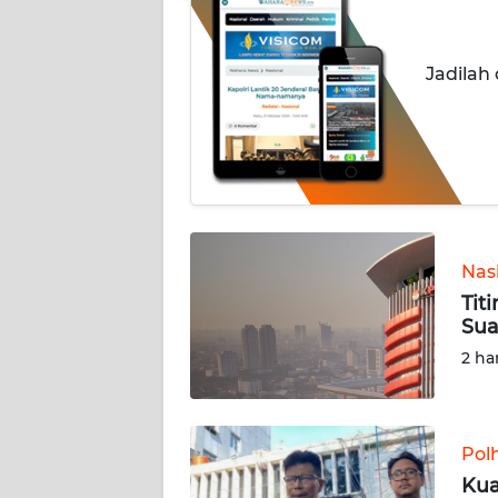
OPINI
Informasi
Jadilah
INDEKS
BERITA
KONTAK
KAMI
Nas
INFO
IKLAN
Tit
Sua
TENTANG
2 ha
KAMI
PEDOMAN
Pol
MEDIA
Kua
SIBER