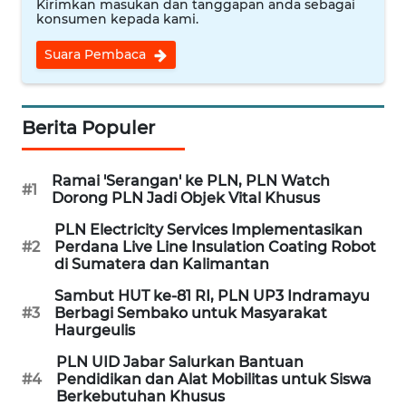
Kirimkan masukan dan tanggapan anda sebagai
MEDIA
konsumen kepada kami.
SIBER
Suara Pembaca
REDAKSI
Berita Populer
KARIR
DISCLAIMER
Ramai 'Serangan' ke PLN, PLN Watch
#1
Dorong PLN Jadi Objek Vital Khusus
Wahana
PLN Electricity Services Implementasikan
News
#2
Perdana Live Line Insulation Coating Robot
Regional
di Sumatera dan Kalimantan
Sambut HUT ke-81 RI, PLN UP3 Indramayu
WN
#3
Berbagi Sembako untuk Masyarakat
SUMUT
Haurgeulis
PLN UID Jabar Salurkan Bantuan
WN
#4
Pendidikan dan Alat Mobilitas untuk Siswa
JAKARTA
Berkebutuhan Khusus