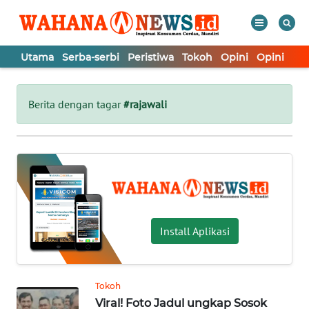
Utama
Serba-serbi
Peristiwa
Tokoh
Opini
Opini
In
WAHANA
Tutup
TV
Berita dengan tagar
#rajawali
UTAMA
SERBA-
SERBI
PERISTIWA
Install Aplikasi
TOKOH
Tokoh
Viral! Foto Jadul ungkap Sosok
OPINI