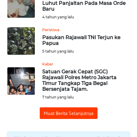
Luhut Panjaitan Pada Masa Orde
Baru
OPINI
4 tahun yang lalu
Peristiwa
Informasi
Pasukan Rajawali TNI Terjun ke
Papua
INDEKS
5 tahun yang lalu
BERITA
Kabar
KONTAK
Satuan Gerak Cepat (SGC)
KAMI
Rajawali Polres Metro Jakarta
Timur Tangkap Tiga Begal
Bersenjata Tajam.
INFO
IKLAN
7 tahun yang lalu
Muat Berita Selanjutnya
TENTANG
KAMI
PEDOMAN