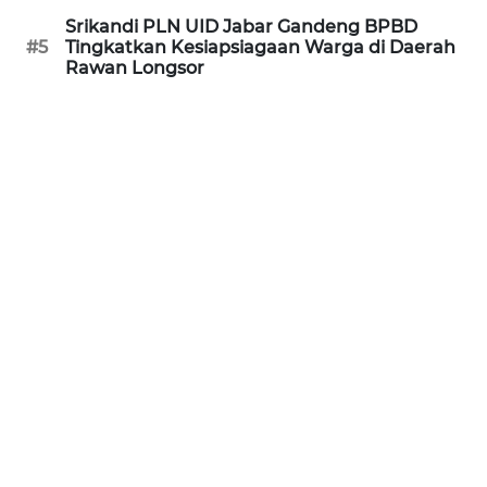
Srikandi PLN UID Jabar Gandeng BPBD
WN
#5
Tingkatkan Kesiapsiagaan Warga di Daerah
JABAR
Rawan Longsor
WN
BANTEN
WN
NTT
WN
KEPRI
WN
PAPUA
WN
PAPUA