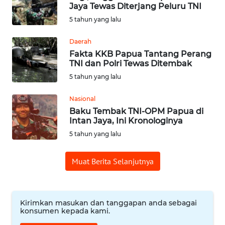
Jaya Tewas Diterjang Peluru TNI
5 tahun yang lalu
OPINI
Daerah
Informasi
Fakta KKB Papua Tantang Perang
TNI dan Polri Tewas Ditembak
INDEKS
5 tahun yang lalu
BERITA
Nasional
Baku Tembak TNI-OPM Papua di
KONTAK
Intan Jaya, Ini Kronologinya
KAMI
5 tahun yang lalu
INFO
IKLAN
Muat Berita Selanjutnya
TENTANG
KAMI
Kirimkan masukan dan tanggapan anda sebagai
konsumen kepada kami.
PEDOMAN