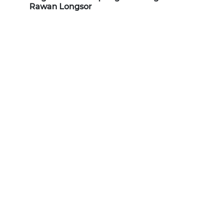
Rawan Longsor
WN
JABAR
WN
BANTEN
WN
NTT
WN
KEPRI
WN
PAPUA
WN
PAPUA