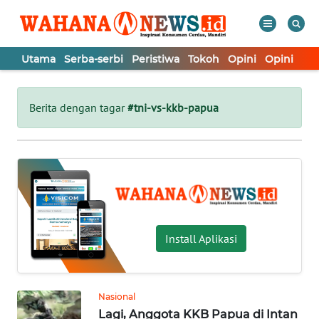
Utama
Serba-serbi
Peristiwa
Tokoh
Opini
Opini
In
WAHANA
Tutup
TV
Berita dengan tagar
#tni-vs-kkb-papua
UTAMA
SERBA-
SERBI
PERISTIWA
Install Aplikasi
TOKOH
Nasional
Lagi, Anggota KKB Papua di Intan
OPINI