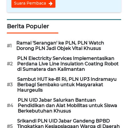
Suara Pembaca
MEDIA
SIBER
Berita Populer
REDAKSI
KARIR
Ramai 'Serangan' ke PLN, PLN Watch
#1
Dorong PLN Jadi Objek Vital Khusus
DISCLAIMER
PLN Electricity Services Implementasikan
#2
Perdana Live Line Insulation Coating Robot
di Sumatera dan Kalimantan
Wahana
News
Sambut HUT ke-81 RI, PLN UP3 Indramayu
Regional
#3
Berbagi Sembako untuk Masyarakat
Haurgeulis
WN
PLN UID Jabar Salurkan Bantuan
SUMUT
#4
Pendidikan dan Alat Mobilitas untuk Siswa
Berkebutuhan Khusus
WN
Srikandi PLN UID Jabar Gandeng BPBD
JAKARTA
#5
Tingkatkan Kesiapsiagaan Warga di Daerah