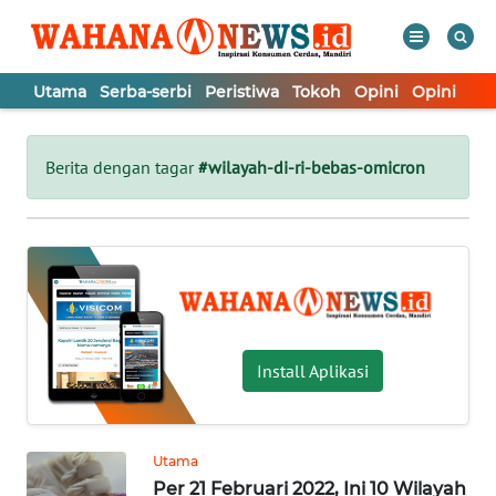
Utama
Serba-serbi
Peristiwa
Tokoh
Opini
Opini
In
WAHANA
Tutup
TV
Berita dengan tagar
#wilayah-di-ri-bebas-omicron
UTAMA
SERBA-
SERBI
PERISTIWA
Install Aplikasi
TOKOH
Utama
Per 21 Februari 2022, Ini 10 Wilayah
OPINI