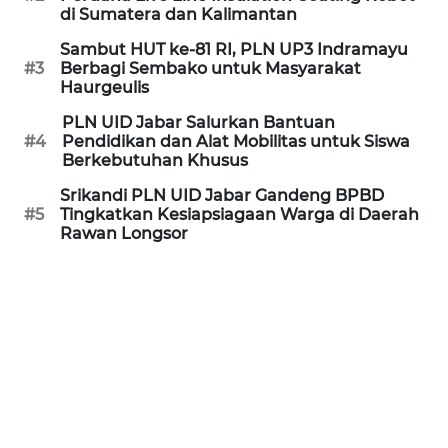
di Sumatera dan Kalimantan
MEDIA
SIBER
Sambut HUT ke-81 RI, PLN UP3 Indramayu
#3
Berbagi Sembako untuk Masyarakat
Haurgeulis
REDAKSI
PLN UID Jabar Salurkan Bantuan
#4
Pendidikan dan Alat Mobilitas untuk Siswa
KARIR
Berkebutuhan Khusus
Srikandi PLN UID Jabar Gandeng BPBD
DISCLAIMER
#5
Tingkatkan Kesiapsiagaan Warga di Daerah
Rawan Longsor
Wahana
News
Regional
WN
SUMUT
WN
JAKARTA