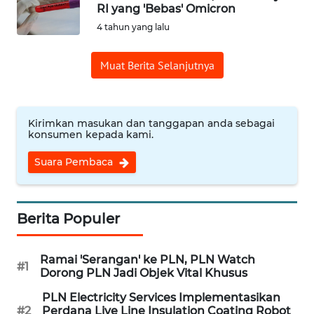
RI yang 'Bebas' Omicron
4 tahun yang lalu
OPINI
Muat Berita Selanjutnya
Informasi
INDEKS
BERITA
Kirimkan masukan dan tanggapan anda sebagai
konsumen kepada kami.
KONTAK
Suara Pembaca
KAMI
INFO
Berita Populer
IKLAN
Ramai 'Serangan' ke PLN, PLN Watch
TENTANG
#1
Dorong PLN Jadi Objek Vital Khusus
KAMI
PLN Electricity Services Implementasikan
#2
Perdana Live Line Insulation Coating Robot
PEDOMAN