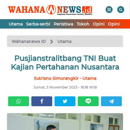
Utama
Serba-serbi
Peristiwa
Tokoh
Opini
Opini
In
WAHANA
Tutup
TV
Wahananews ID
Utama
UTAMA
Pusjianstralitbang TNI Buat
Kajian Pertahanan Nusantara
SERBA-
Sutrisno Simorangkir - Utama
SERBI
Jumat, 3 November 2023 - 16:18 WIB
PERISTIWA
TOKOH
OPINI