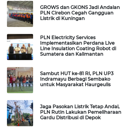
NIAS
GROWS dan GKONS Jadi Andalan
PLN Cirebon Cegah Gangguan
WN
Listrik di Kuningan
LANGKAT
PLN Electricity Services
WN
Implementasikan Perdana Live
TAPANULI
Line Insulation Coating Robot di
SELATAN
Sumatera dan Kalimantan
WN
TANJUNG
Sambut HUT ke-81 RI, PLN UP3
LESUNG
Indramayu Berbagi Sembako
untuk Masyarakat Haurgeulis
WN
KARO
Jaga Pasokan Listrik Tetap Andal,
PLN Rutin Lakukan Pemeliharaan
WN
Gardu Distribusi di Depok
SIMALUNGUN