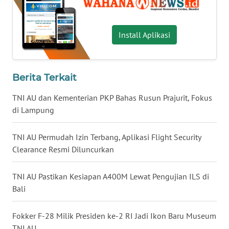
WN
Install Aplikasi
JATENG
WN
NUSANTARA
Berita Terkait
TNI AU dan Kementerian PKP Bahas Rusun Prajurit, Fokus
WN
di Lampung
JOGJA
TNI AU Permudah Izin Terbang, Aplikasi Flight Security
WN
Clearance Resmi Diluncurkan
JATIM
TNI AU Pastikan Kesiapan A400M Lewat Pengujian ILS di
WN
BALI
Bali
WN
Fokker F-28 Milik Presiden ke-2 RI Jadi Ikon Baru Museum
KALBAR
TNI AU