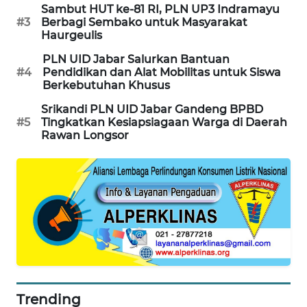
KARAWANG
Sambut HUT ke-81 RI, PLN UP3 Indramayu
#3
Berbagi Sembako untuk Masyarakat
Haurgeulis
WN
BEKASI
PLN UID Jabar Salurkan Bantuan
#4
Pendidikan dan Alat Mobilitas untuk Siswa
Berkebutuhan Khusus
WN
BOGOR
Srikandi PLN UID Jabar Gandeng BPBD
#5
Tingkatkan Kesiapsiagaan Warga di Daerah
Rawan Longsor
WN
DEPOK
WN
TAPANULI
UTARA
WN
SAMOSIR
Trending