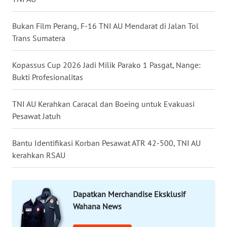
WN
Bukan Film Perang, F-16 TNI AU Mendarat di Jalan Tol
KALTENG
Trans Sumatera
WN
Kopassus Cup 2026 Jadi Milik Parako 1 Pasgat, Nange:
KALTARA
Bukti Profesionalitas
WN
TNI AU Kerahkan Caracal dan Boeing untuk Evakuasi
KALSEL
Pesawat Jatuh
WN
Bantu Identifikasi Korban Pesawat ATR 42-500, TNI AU
KALTIM
kerahkan RSAU
WN
SULSEL
Dapatkan Merchandise Eksklusif
Wahana News
WN
GORONTALO