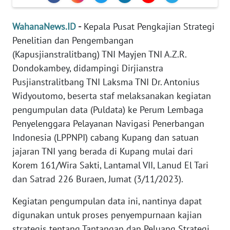
MEDIA
SIBER
WahanaNews.ID
-
Kepala Pusat Pengkajian Strategi
Penelitian dan Pengembangan
REDAKSI
(Kapusjianstralitbang) TNI Mayjen TNI A.Z.R.
Dondokambey, didampingi Dirjianstra
KARIR
Pusjianstralitbang TNI Laksma TNI Dr. Antonius
Widyoutomo, beserta staf melaksanakan kegiatan
DISCLAIMER
pengumpulan data (Puldata) ke Perum Lembaga
Penyelenggara Pelayanan Navigasi Penerbangan
Wahana
Indonesia (LPPNPI) cabang Kupang dan satuan
News
Regional
jajaran TNI yang berada di Kupang mulai dari
Korem 161/Wira Sakti, Lantamal VII, Lanud El Tari
WN
dan Satrad 226 Buraen, Jumat (3/11/2023).
SUMUT
Kegiatan pengumpulan data ini, nantinya dapat
WN
digunakan untuk proses penyempurnaan kajian
JAKARTA
strategis tentang Tantangan dan Peluang Strategi