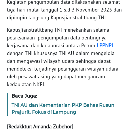
Kegiatan pengumpulan data dilaksanakan selamat
BARAT
tiga hari mulai tanggal 1 s.d 3 November 2023 dan
WN
dipimpin langsung Kapusjianstralitbang TNI.
RIAU
Kapusjianstralitbang TNI menekankan selama
pelaksanaan pengumpulan data pentingnya
WN
SERAMBI
kerjasama dan kolaborasi antara Perum
LPPNPI
dengan TNI khususnya TNI AU dalam mengelola
WN
dan mengawasi wilayah udara sehingga dapat
JAMBI
mendeteksi terjadinya pelanggaran wilayah udara
oleh pesawat asing yang dapat mengancam
WN
kedaulatan NKRI.
SULTRA
Baca Juga:
WN
TNI AU dan Kementerian PKP Bahas Rusun
NTB
Prajurit, Fokus di Lampung
WN
[Redakktur: Amanda Zubehor]