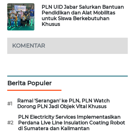
WN
PLN UID Jabar Salurkan Bantuan
Pendidikan dan Alat Mobilitas
LABUHANBATU
untuk Siswa Berkebutuhan
Khusus
WN
TAPANULI
TENGAH
KOMENTAR
WN DELI
SERDANG
WN
Berita Populer
TEBING
TINGGI
Ramai 'Serangan' ke PLN, PLN Watch
#1
Dorong PLN Jadi Objek Vital Khusus
WN
PAKPAK
PLN Electricity Services Implementasikan
#2
Perdana Live Line Insulation Coating Robot
di Sumatera dan Kalimantan
WN