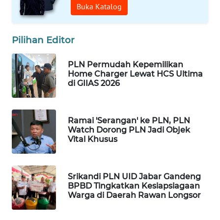
Buka Katalog
WN
SULUT
Pilihan Editor
WN
PLN Permudah Kepemilikan
MALUKU
Home Charger Lewat HCS Ultima
di GIIAS 2026
WN
MALUT
Ramai 'Serangan' ke PLN, PLN
WN
Watch Dorong PLN Jadi Objek
Vital Khusus
DAIRI
WN
DANAU
Srikandi PLN UID Jabar Gandeng
BPBD Tingkatkan Kesiapsiagaan
TOBA
Warga di Daerah Rawan Longsor
WN