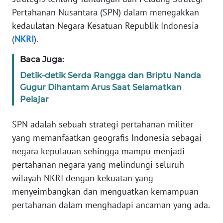
Pertahanan Nusantara (SPN) dalam menegakkan
WN
kedaulatan Negara Kesatuan Republik Indonesia
JABAR
(
NKRI
).
WN
Baca Juga:
BANTEN
Detik-detik Serda Rangga dan Briptu Nanda
Gugur Dihantam Arus Saat Selamatkan
WN
Pelajar
NTT
SPN adalah sebuah strategi pertahanan militer
WN
yang memanfaatkan geografis Indonesia sebagai
KEPRI
negara kepulauan sehingga mampu menjadi
pertahanan negara yang melindungi seluruh
WN
wilayah NKRI dengan kekuatan yang
PAPUA
menyeimbangkan dan menguatkan kemampuan
pertahanan dalam menghadapi ancaman yang ada.
WN
PAPUA