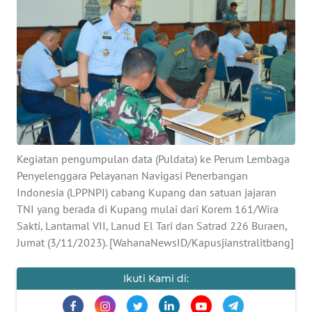
OPINI
Informasi
INDEKS
BERITA
KONTAK
Kegiatan pengumpulan data (Puldata) ke Perum Lembaga
KAMI
Penyelenggara Pelayanan Navigasi Penerbangan
Indonesia (LPPNPI) cabang Kupang dan satuan jajaran
INFO
TNI yang berada di Kupang mulai dari Korem 161/Wira
IKLAN
Sakti, Lantamal VII, Lanud El Tari dan Satrad 226 Buraen,
Jumat (3/11/2023). [WahanaNewsID/Kapusjianstralitbang]
TENTANG
KAMI
Ikuti Kami di:
PEDOMAN