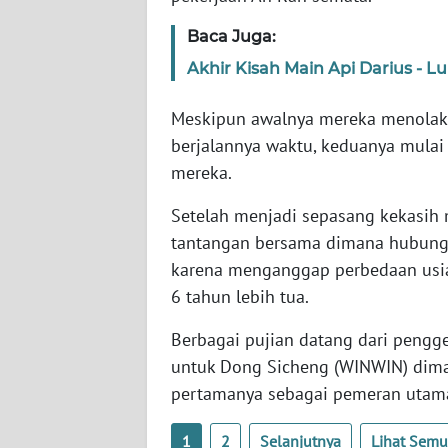
WN
SULBAR
Baca Juga:
Akhir Kisah Main Api Darius - L
WN
BABEL
Meskipun awalnya mereka menolak 
berjalannya waktu, keduanya mulai
WN
mereka.
SUMBAR
Setelah menjadi sepasang kekasih 
WN
tantangan bersama dimana hubungan
SUMSEL
karena menganggap perbedaan usia
6 tahun lebih tua.
WN
BENGKULU
Berbagai pujian datang dari pengg
untuk Dong Sicheng (WINWIN) dim
WN
pertamanya sebagai pemeran utam
LAMPUNG
1
2
Selanjutnya
Lihat Sem
WN