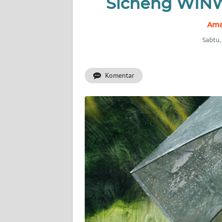
Sicheng WINWI
OPINI
Ama
Informasi
Sabtu,
INDEKS
BERITA
Komentar
KONTAK
KAMI
INFO
IKLAN
TENTANG
KAMI
PEDOMAN
MEDIA
SIBER