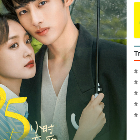
T
#
#
#
#
#