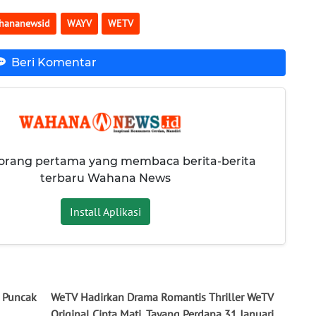
hananewsid
WAYV
WETV
Beri Komentar
 orang pertama yang membaca berita-berita
terbaru Wahana News
Install Aplikasi
, Puncak
WeTV Hadirkan Drama Romantis Thriller WeTV
Original Cinta Mati, Tayang Perdana 31 Januari