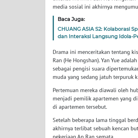
WN
media sosial ini akhirnya mengum
RIAU
Baca Juga:
WN
CHUANG ASIA S2: Kolaborasi S
SERAMBI
dan Interaksi Langsung Idola
WN
Drama ini menceritakan tentang ki
JAMBI
Ran (He Hongshan). Yan Yue adalah
sebagai pengisi suara dipertemuk
WN
muda yang sedang jatuh terpuruk 
SULTRA
Pertemuan mereka diawali oleh hu
WN
menjadi pemilik apartemen yang di
NTB
di apartemen tersebut.
WN
Setelah beberapa lama tinggal ber
SULTENG
akhirnya terlibat sebuah kencan b
pekerjaan An Ran semata.