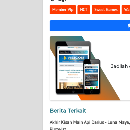
KALTENG
Member Vip
NCT
Sweet Games
Wa
WN
KALTARA
WN
KALSEL
WN
Jadilah
KALTIM
WN
SULSEL
WN
Berita Terkait
GORONTALO
Akhir Kisah Main Api Darius - Luna Maya
WN
Plotwist