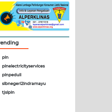
rending
pln
plnelectricityservices
plnpeduli
slbnegeri2indramayu
tjslpln