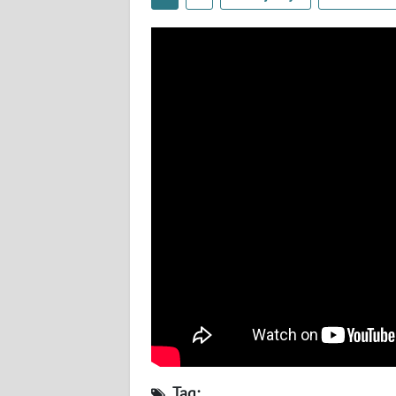
JATENG
WN
NUSANTARA
WN
JOGJA
WN
JATIM
WN
BALI
WN
KALBAR
Tag:
WN