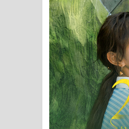
REDAKSI
KARIR
DISCLAIMER
Wahana
News
Regional
WN
SUMUT
WN
JAKARTA
WN