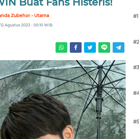
N Buat Fans Histeris!
nda Zubehor - Utama
#1
 12 Agustus 2023 - 00:10 WIB
#
#
#
#