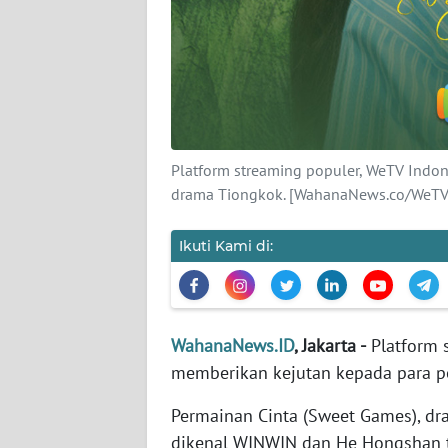
JABAR
WN
BANTEN
WN
NTT
Platform streaming populer, WeTV Indo
drama Tiongkok. [WahanaNews.co/WeTV
WN
KEPRI
Ikuti Kami di:
WN
PAPUA
WahanaNews.ID
, Jakarta -
Platform 
WN
memberikan kejutan kepada para 
PAPUA
BARAT
Permainan Cinta (Sweet Games), dr
dikenal WINWIN dan He Hongshan t