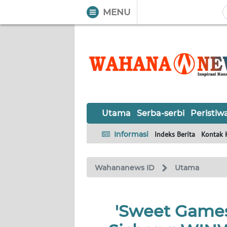
MENU
WAHANA
Tutup
TV
UTAMA
SERBA-
Utama
Serba-serbi
Peristiw
SERBI
Informasi
Indeks Berita
Kontak 
PERISTIWA
Wahananews ID
Utama
TOKOH
OPINI
'Sweet Game