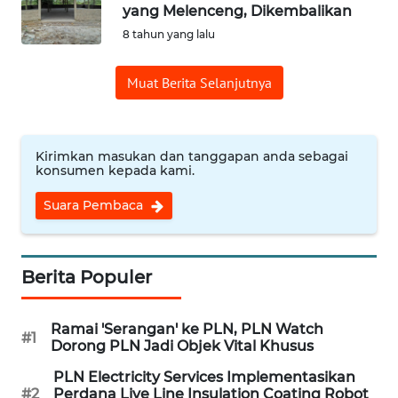
yang Melenceng, Dikembalikan
8 tahun yang lalu
OPINI
Muat Berita Selanjutnya
Informasi
INDEKS
BERITA
Kirimkan masukan dan tanggapan anda sebagai
konsumen kepada kami.
KONTAK
Suara Pembaca
KAMI
INFO
Berita Populer
IKLAN
Ramai 'Serangan' ke PLN, PLN Watch
TENTANG
#1
Dorong PLN Jadi Objek Vital Khusus
KAMI
PLN Electricity Services Implementasikan
#2
Perdana Live Line Insulation Coating Robot
PEDOMAN