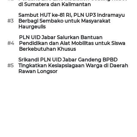
di Sumatera dan Kalimantan
MEDIA
SIBER
Sambut HUT ke-81 RI, PLN UP3 Indramayu
#3
Berbagi Sembako untuk Masyarakat
Haurgeulis
REDAKSI
PLN UID Jabar Salurkan Bantuan
#4
Pendidikan dan Alat Mobilitas untuk Siswa
KARIR
Berkebutuhan Khusus
Srikandi PLN UID Jabar Gandeng BPBD
DISCLAIMER
#5
Tingkatkan Kesiapsiagaan Warga di Daerah
Rawan Longsor
Wahana
News
Regional
WN
SUMUT
WN
JAKARTA