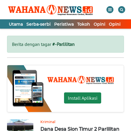
Utama
Serba-serbi
Peristiwa
Tokoh
Opini
Opini
In
WAHANA
Tutup
TV
Berita dengan tagar
#-Parlilitan
UTAMA
SERBA-
SERBI
PERISTIWA
Install Aplikasi
TOKOH
Kriminal
Dana Desa Sion Timur 2 Parlilitan
OPINI