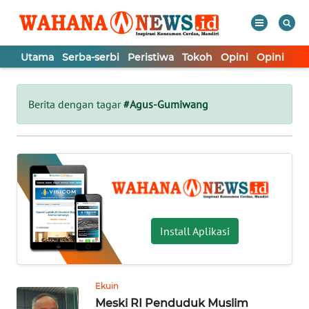
Utama
Serba-serbi
Peristiwa
Tokoh
Opini
Opini
In
WAHANA
Tutup
TV
Berita dengan tagar
#Agus-Gumiwang
UTAMA
SERBA-
SERBI
PERISTIWA
Install Aplikasi
TOKOH
Ekuin
Meski RI Penduduk Muslim
OPINI