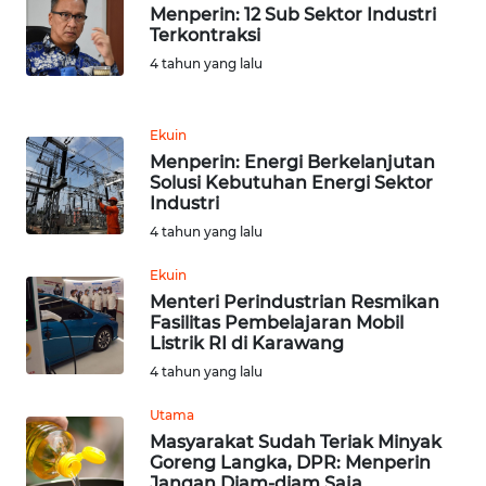
Menperin: 12 Sub Sektor Industri
Terkontraksi
WN
4 tahun yang lalu
JABAR
WN
Ekuin
BANTEN
Menperin: Energi Berkelanjutan
Solusi Kebutuhan Energi Sektor
Industri
WN
NTT
4 tahun yang lalu
Ekuin
WN
Menteri Perindustrian Resmikan
KEPRI
Fasilitas Pembelajaran Mobil
Listrik RI di Karawang
WN
4 tahun yang lalu
PAPUA
Utama
Masyarakat Sudah Teriak Minyak
WN
Goreng Langka, DPR: Menperin
PAPUA
Jangan Diam-diam Saja