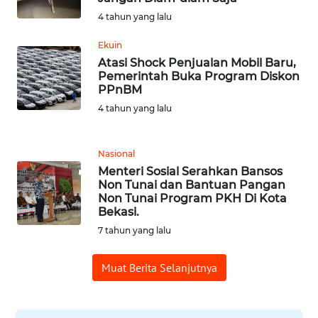
BARAT
4 tahun yang lalu
WN
Ekuin
RIAU
Atasi Shock Penjualan Mobil Baru,
Pemerintah Buka Program Diskon
PPnBM
WN
SERAMBI
4 tahun yang lalu
WN
Nasional
JAMBI
Menteri Sosial Serahkan Bansos
Non Tunai dan Bantuan Pangan
WN
Non Tunai Program PKH Di Kota
Bekasi.
SULTRA
7 tahun yang lalu
WN
NTB
Muat Berita Selanjutnya
WN