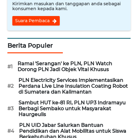
SULTENG
Kirimkan masukan dan tanggapan anda sebagai
konsumen kepada kami.
WN
Suara Pembaca
SULBAR
WN
Berita Populer
BABEL
WN
Ramai 'Serangan' ke PLN, PLN Watch
#1
SUMBAR
Dorong PLN Jadi Objek Vital Khusus
PLN Electricity Services Implementasikan
WN
#2
Perdana Live Line Insulation Coating Robot
SUMSEL
di Sumatera dan Kalimantan
Sambut HUT ke-81 RI, PLN UP3 Indramayu
WN
#3
Berbagi Sembako untuk Masyarakat
BENGKULU
Haurgeulis
PLN UID Jabar Salurkan Bantuan
WN
#4
Pendidikan dan Alat Mobilitas untuk Siswa
LAMPUNG
Berkebutuhan Khusus