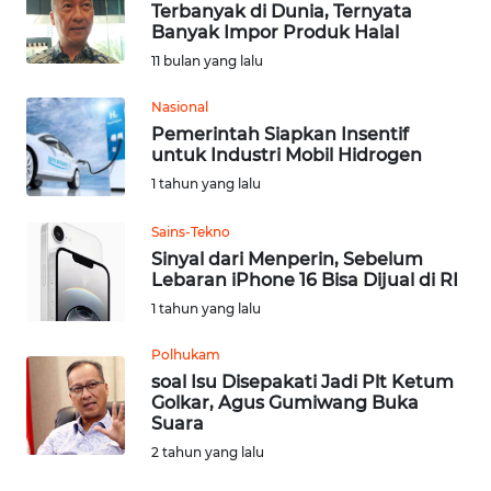
Terbanyak di Dunia, Ternyata
Banyak Impor Produk Halal
OPINI
11 bulan yang lalu
Nasional
Informasi
Pemerintah Siapkan Insentif
untuk Industri Mobil Hidrogen
INDEKS
1 tahun yang lalu
BERITA
Sains-Tekno
KONTAK
Sinyal dari Menperin, Sebelum
KAMI
Lebaran iPhone 16 Bisa Dijual di RI
1 tahun yang lalu
INFO
IKLAN
Polhukam
soal Isu Disepakati Jadi Plt Ketum
Golkar, Agus Gumiwang Buka
TENTANG
Suara
KAMI
2 tahun yang lalu
PEDOMAN