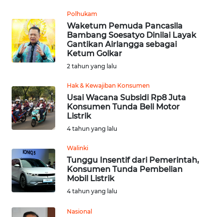
MEDIA
Polhukam
SIBER
Waketum Pemuda Pancasila
Bambang Soesatyo Dinilai Layak
Gantikan Airlangga sebagai
REDAKSI
Ketum Golkar
2 tahun yang lalu
KARIR
Hak & Kewajiban Konsumen
DISCLAIMER
Usai Wacana Subsidi Rp8 Juta
Konsumen Tunda Beli Motor
Listrik
Wahana
4 tahun yang lalu
News
Regional
Walinki
Tunggu Insentif dari Pemerintah,
WN
Konsumen Tunda Pembelian
SUMUT
Mobil Listrik
4 tahun yang lalu
WN
JAKARTA
Nasional