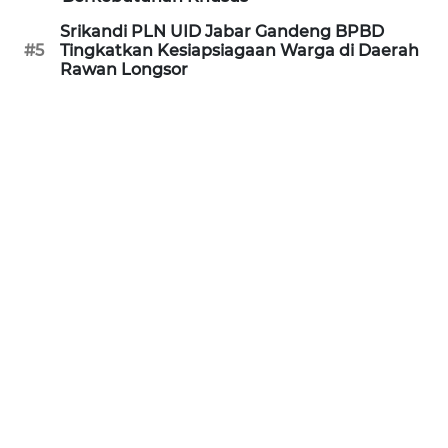
Srikandi PLN UID Jabar Gandeng BPBD
WN
#5
Tingkatkan Kesiapsiagaan Warga di Daerah
Rawan Longsor
JATENG
WN
NUSANTARA
WN
JOGJA
WN
JATIM
WN
BALI
WN
KALBAR