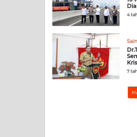
Dia
REDAKSI
4 ta
KARIR
Sai
DISCLAIMER
Dr.
Sem
Wahana
Kri
News
7 ta
Regional
WN
Mu
SUMUT
WN
JAKARTA
WN