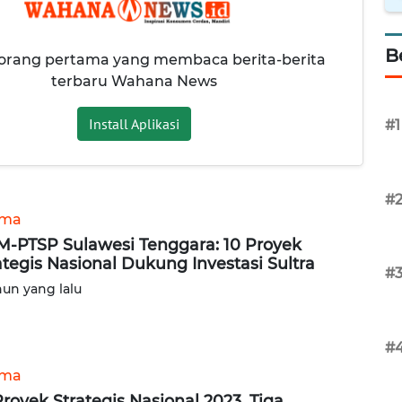
B
 orang pertama yang membaca berita-berita
terbaru Wahana News
Install Aplikasi
#1
#
ama
-PTSP Sulawesi Tenggara: 10 Proyek
ategis Nasional Dukung Investasi Sultra
#
hun yang lalu
#
ama
Proyek Strategis Nasional 2023, Tiga