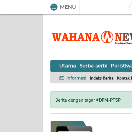
MENU
WAHANA
Tutup
TV
UTAMA
SERBA-
Utama
Serba-serbi
Peristiw
SERBI
Informasi
Indeks Berita
Kontak 
PERISTIWA
TOKOH
Berita dengan tagar
#DPM-PTSP
OPINI