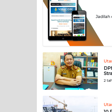
OPINI
Informasi
Jadilah
INDEKS
BERITA
KONTAK
KAMI
Ut
INFO
IKLAN
DPM
Str
TENTANG
2 ta
KAMI
PEDOMAN
MEDIA
Ut
SIBER
10 