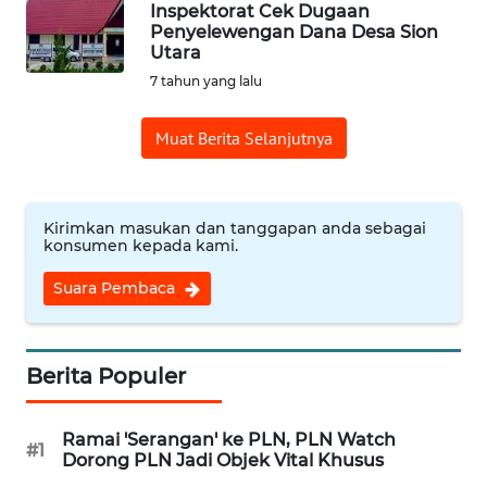
Inspektorat Cek Dugaan
Penyelewengan Dana Desa Sion
Utara
OPINI
7 tahun yang lalu
Informasi
Muat Berita Selanjutnya
INDEKS
BERITA
Kirimkan masukan dan tanggapan anda sebagai
KONTAK
konsumen kepada kami.
KAMI
Suara Pembaca
INFO
IKLAN
Berita Populer
TENTANG
KAMI
Ramai 'Serangan' ke PLN, PLN Watch
#1
Dorong PLN Jadi Objek Vital Khusus
PEDOMAN