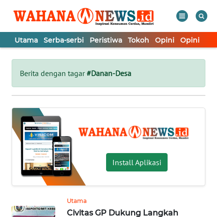
Utama
Serba-serbi
Peristiwa
Tokoh
Opini
Opini
In
WAHANA
Tutup
TV
Berita dengan tagar
#Danan-Desa
UTAMA
SERBA-
SERBI
PERISTIWA
Install Aplikasi
TOKOH
Utama
Civitas GP Dukung Langkah
OPINI