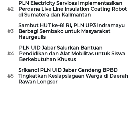
PLN Electricity Services Implementasikan
MEDIA
#2
Perdana Live Line Insulation Coating Robot
SIBER
di Sumatera dan Kalimantan
Sambut HUT ke-81 RI, PLN UP3 Indramayu
REDAKSI
#3
Berbagi Sembako untuk Masyarakat
Haurgeulis
KARIR
PLN UID Jabar Salurkan Bantuan
#4
Pendidikan dan Alat Mobilitas untuk Siswa
Berkebutuhan Khusus
DISCLAIMER
Srikandi PLN UID Jabar Gandeng BPBD
#5
Tingkatkan Kesiapsiagaan Warga di Daerah
Wahana
Rawan Longsor
News
Regional
WN
SUMUT
WN
JAKARTA