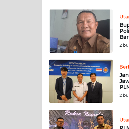
JABAR
Ut
WN
Bup
BANTEN
Pol
Bar
WN
2 bu
NTT
WN
Beri
KEPRI
Jan
Jaw
WN
PL
PAPUA
2 bu
WN
PAPUA
BARAT
Ut
PLN