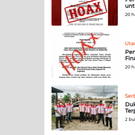
unt
REDAKSI
20 h
KARIR
Ut
DISCLAIMER
Pem
Fin
Wahana
News
20 h
Regional
WN
SUMUT
Ser
Duk
WN
Ter
JAKARTA
2 bu
WN