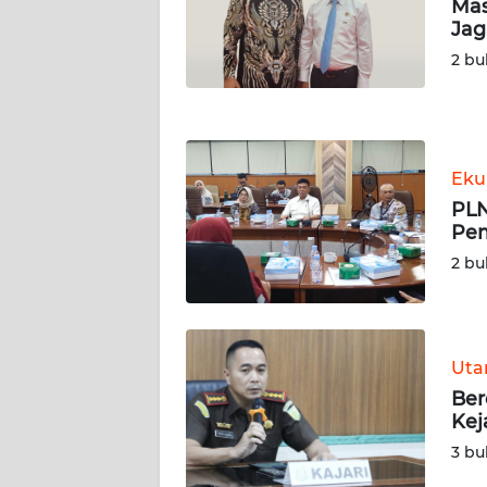
Mas
JATENG
Jag
2 bu
WN
NUSANTARA
WN
Eku
JOGJA
PLN
Pem
WN
JATIM
2 bu
WN
BALI
Ut
Ber
WN
Kej
KALBAR
3 bu
WN