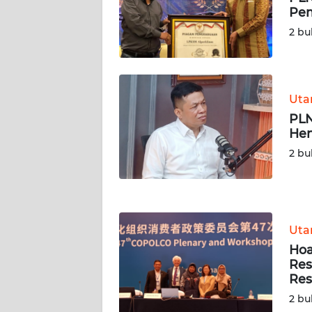
WN
Pem
RIAU
2 bu
WN
SERAMBI
Ut
WN
PLN
JAMBI
Hen
2 bu
WN
SULTRA
WN
NTB
Ut
Hoa
WN
Res
SULTENG
Res
2 bu