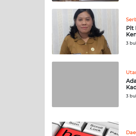
KALTENG
Ser
WN
KALTARA
Plt
Kem
3 bu
WN
KALSEL
WN
KALTIM
Ut
Ada
Kad
WN
SULSEL
3 bu
WN
GORONTALO
Dae
WN