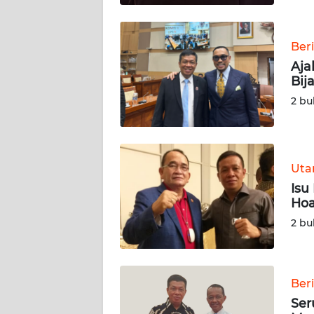
WN
SULBAR
Ber
WN
Aja
BABEL
Bij
2 bu
WN
SUMBAR
WN
Ut
SUMSEL
Isu
Hoa
WN
2 bu
BENGKULU
WN
LAMPUNG
Ber
Ser
WN