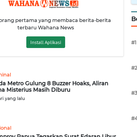
B
 orang pertama yang membaca berita-berita
terbaru Wahana News
Install Aplikasi
#1
#
minal
da Metro Gulung 8 Buzzer Hoaks, Aliran
a Misterius Masih Diburu
#
ari yang lalu
#
ional
prov Papua Tegaskan Surat Edaran Libur