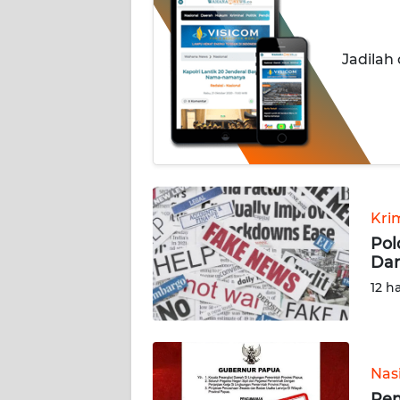
OPINI
Informasi
Jadilah
INDEKS
BERITA
KONTAK
KAMI
Kri
INFO
IKLAN
Pol
Dan
TENTANG
12 h
KAMI
PEDOMAN
MEDIA
Nas
SIBER
Pem