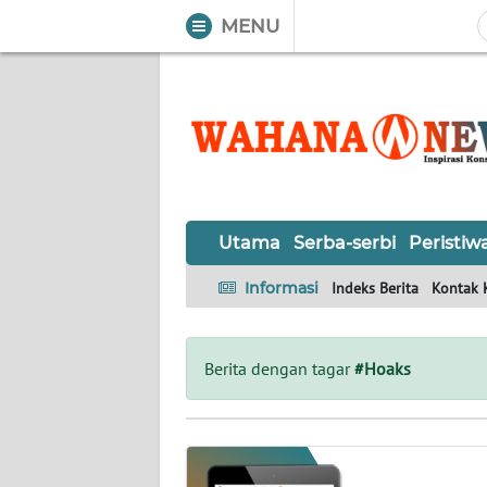
MENU
WAHANA
Tutup
TV
UTAMA
SERBA-
Utama
Serba-serbi
Peristiw
SERBI
Informasi
Indeks Berita
Kontak 
PERISTIWA
TOKOH
Berita dengan tagar
#Hoaks
OPINI