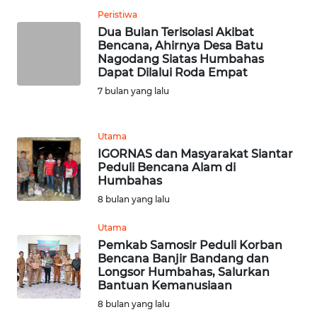
Peristiwa
WN
Dua Bulan Terisolasi Akibat
JABAR
Bencana, Ahirnya Desa Batu
Nagodang Siatas Humbahas
Dapat Dilalui Roda Empat
WN
7 bulan yang lalu
BANTEN
WN
Utama
NTT
IGORNAS dan Masyarakat Siantar
Peduli Bencana Alam di
Humbahas
WN
KEPRI
8 bulan yang lalu
Utama
WN
Pemkab Samosir Peduli Korban
PAPUA
Bencana Banjir Bandang dan
Longsor Humbahas, Salurkan
Bantuan Kemanusiaan
WN
PAPUA
8 bulan yang lalu