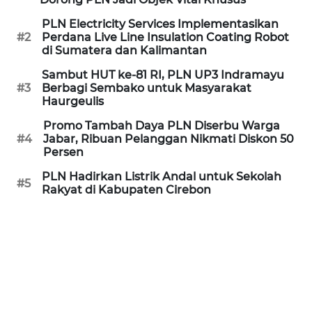
PLN Electricity Services Implementasikan
WN
#2
Perdana Live Line Insulation Coating Robot
PURWAKARTA
di Sumatera dan Kalimantan
Sambut HUT ke-81 RI, PLN UP3 Indramayu
WN
#3
Berbagi Sembako untuk Masyarakat
PRIANGAN
Haurgeulis
TIMUR
Promo Tambah Daya PLN Diserbu Warga
#4
Jabar, Ribuan Pelanggan Nikmati Diskon 50
WN
Persen
SEMARANG
PLN Hadirkan Listrik Andal untuk Sekolah
#5
Rakyat di Kabupaten Cirebon
WN
SOLO
WN
BOROBUDUR
WN