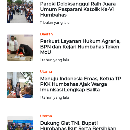
SULTENG
Paroki Doloksanggul Raih Juara
Umum Pesparani Katolik Ke-VI
Humbahas
WN
SULBAR
11 bulan yang lalu
Daerah
WN
Perkuat Layanan Hukum Agraria,
BABEL
BPN dan Kejari Humbahas Teken
MoU
WN
1 tahun yang lalu
SUMBAR
Utama
Menuju Indonesia Emas, Ketua TP
WN
PKK Humbahas Ajak Warga
SUMSEL
Imunisasi Lengkap Balita
1 tahun yang lalu
WN
BENGKULU
Utama
WN
Dukung Giat TNI, Bupati
Humbahas Ikut Serta Bersihkan
LAMPUNG