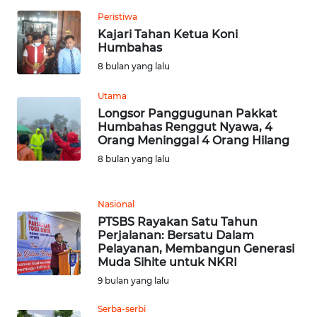
BARAT
Peristiwa
Kajari Tahan Ketua Koni
WN
Humbahas
RIAU
8 bulan yang lalu
WN
Utama
SERAMBI
Longsor Panggugunan Pakkat
Humbahas Renggut Nyawa, 4
Orang Meninggal 4 Orang Hilang
WN
JAMBI
8 bulan yang lalu
WN
Nasional
SULTRA
PTSBS Rayakan Satu Tahun
Perjalanan: Bersatu Dalam
Pelayanan, Membangun Generasi
WN
Muda Sihite untuk NKRI
NTB
9 bulan yang lalu
WN
Serba-serbi