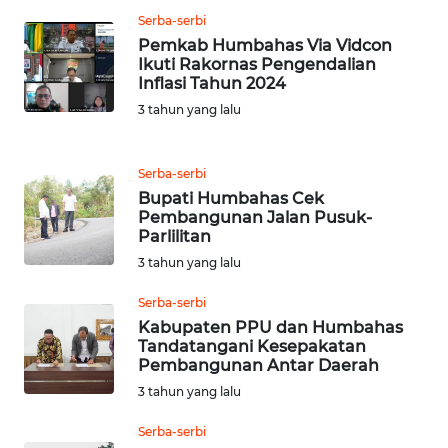
Serba-serbi
WN
Pemkab Humbahas Via Vidcon
SULUT
Ikuti Rakornas Pengendalian
Inflasi Tahun 2024
3 tahun yang lalu
WN
MALUKU
Serba-serbi
WN
Bupati Humbahas Cek
MALUT
Pembangunan Jalan Pusuk-
Parlilitan
WN
3 tahun yang lalu
DAIRI
Serba-serbi
Kabupaten PPU dan Humbahas
WN
Tandatangani Kesepakatan
DANAU
Pembangunan Antar Daerah
TOBA
3 tahun yang lalu
WN
Serba-serbi