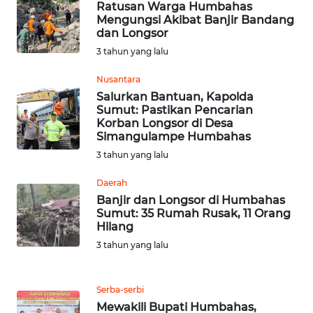
Ratusan Warga Humbahas
WN
Mengungsi Akibat Banjir Bandang
LABUHANBATU
dan Longsor
3 tahun yang lalu
WN
Nusantara
TAPANULI
TENGAH
Salurkan Bantuan, Kapolda
Sumut: Pastikan Pencarian
Korban Longsor di Desa
WN DELI
Simangulampe Humbahas
SERDANG
3 tahun yang lalu
Daerah
WN
TEBING
Banjir dan Longsor di Humbahas
Sumut: 35 Rumah Rusak, 11 Orang
TINGGI
Hilang
3 tahun yang lalu
WN
PAKPAK
Serba-serbi
WN
Mewakili Bupati Humbahas,