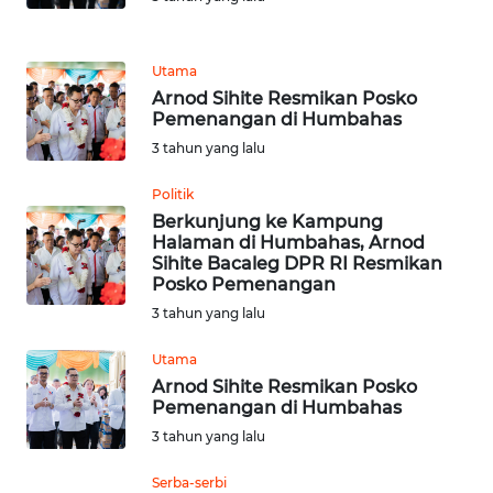
WN
PADANG
LAWAS
Utama
Arnod Sihite Resmikan Posko
WN
Pemenangan di Humbahas
SUMEDANG
3 tahun yang lalu
WN
Politik
CIANJUR
Berkunjung ke Kampung
Halaman di Humbahas, Arnod
Sihite Bacaleg DPR RI Resmikan
WN
Posko Pemenangan
KEPULAUAN
3 tahun yang lalu
SERIBU
Utama
WN
Arnod Sihite Resmikan Posko
TANGERANG
Pemenangan di Humbahas
3 tahun yang lalu
WN
BINJAI
Serba-serbi