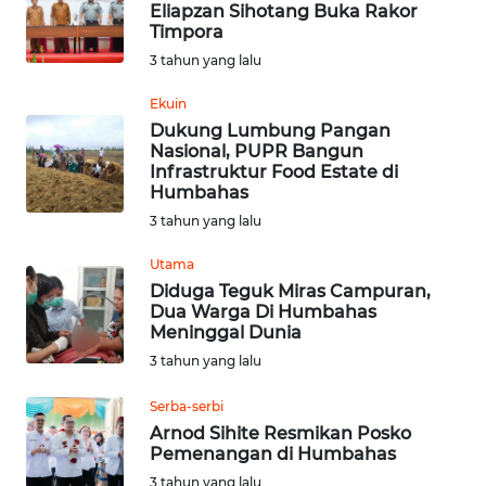
KARAWANG
Eliapzan Sihotang Buka Rakor
Timpora
3 tahun yang lalu
WN
BEKASI
Ekuin
Dukung Lumbung Pangan
WN
Nasional, PUPR Bangun
BOGOR
Infrastruktur Food Estate di
Humbahas
3 tahun yang lalu
WN
DEPOK
Utama
Diduga Teguk Miras Campuran,
WN
Dua Warga Di Humbahas
TAPANULI
Meninggal Dunia
UTARA
3 tahun yang lalu
Serba-serbi
WN
SAMOSIR
Arnod Sihite Resmikan Posko
Pemenangan di Humbahas
3 tahun yang lalu