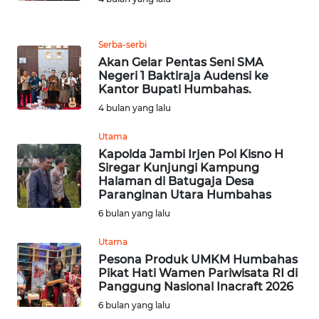
MEDIA
SIBER
Serba-serbi
Akan Gelar Pentas Seni SMA
REDAKSI
Negeri 1 Baktiraja Audensi ke
Kantor Bupati Humbahas.
KARIR
4 bulan yang lalu
Utama
DISCLAIMER
Kapolda Jambi Irjen Pol Kisno H
Siregar Kunjungi Kampung
Wahana
Halaman di Batugaja Desa
News
Paranginan Utara Humbahas
Regional
6 bulan yang lalu
WN
Utama
SUMUT
Pesona Produk UMKM Humbahas
Pikat Hati Wamen Pariwisata RI di
Panggung Nasional Inacraft 2026
WN
6 bulan yang lalu
JAKARTA