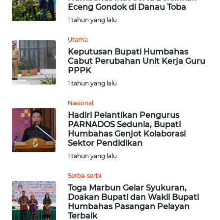
Eceng Gondok di Danau Toba
1 tahun yang lalu
WN
JATENG
Utama
Keputusan Bupati Humbahas
WN
Cabut Perubahan Unit Kerja Guru
PPPK
NUSANTARA
1 tahun yang lalu
WN
Nasional
JOGJA
Hadiri Pelantikan Pengurus
PARNADOS Sedunia, Bupati
WN
Humbahas Genjot Kolaborasi
Sektor Pendidikan
JATIM
1 tahun yang lalu
WN
Serba-serbi
BALI
Toga Marbun Gelar Syukuran,
Doakan Bupati dan Wakil Bupati
WN
Humbahas Pasangan Pelayan
Terbaik
KALBAR