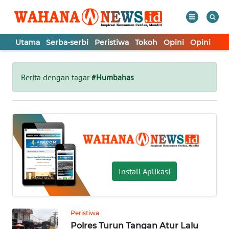
Utama
Serba-serbi
Peristiwa
Tokoh
Opini
Opini
In
WAHANA
Tutup
TV
Berita dengan tagar
#Humbahas
UTAMA
SERBA-
SERBI
PERISTIWA
Install Aplikasi
TOKOH
Peristiwa
Polres Turun Tangan Atur Lalu
OPINI