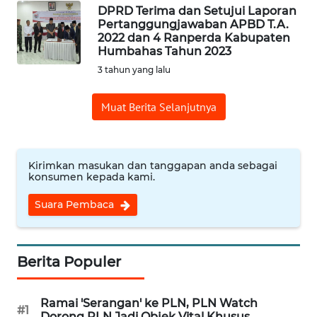
DPRD Terima dan Setujui Laporan
Pertanggungjawaban APBD T.A.
WN
2022 dan 4 Ranperda Kabupaten
CIREBON
Humbahas Tahun 2023
3 tahun yang lalu
WN
INDRAMAYU
Muat Berita Selanjutnya
WN
KUNINGAN
Kirimkan masukan dan tanggapan anda sebagai
konsumen kepada kami.
WN
MAJALENGKA
Suara Pembaca
WN
SUBANG
Berita Populer
WN
Ramai 'Serangan' ke PLN, PLN Watch
SUKABUMI
#1
Dorong PLN Jadi Objek Vital Khusus