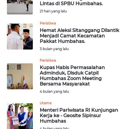
Lintas di SPBU Humbahas.
21 hari yang lalu
OPINI
Peristiwa
Informasi
Hemat Aleksi Sitanggang Dilantik
Menjadi Camat Kecamatan
Pakkat Humbahas.
INDEKS
BERITA
3 bulan yang lalu
Peristiwa
KONTAK
Kupas Habis Permasalahan
KAMI
Adminduk, Disduk Catpil
Humbahas Zoom Meeting
Bersama Masyarakat
INFO
IKLAN
4 bulan yang lalu
Utama
TENTANG
Menteri Pariwisata RI Kunjungan
KAMI
Kerja ke - Geosite Sipinsur
Humbahas
PEDOMAN
4 bulan yang lalu