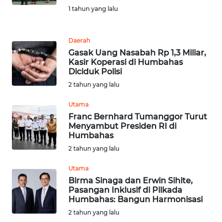
1 tahun yang lalu
WN
KALTENG
Daerah
Gasak Uang Nasabah Rp 1,3 Miliar,
WN
Kasir Koperasi di Humbahas
KALTARA
Diciduk Polisi
2 tahun yang lalu
WN
Utama
KALSEL
Franc Bernhard Tumanggor Turut
Menyambut Presiden RI di
WN
Humbahas
KALTIM
2 tahun yang lalu
WN
Utama
SULSEL
Birma Sinaga dan Erwin Sihite,
Pasangan Inklusif di Pilkada
Humbahas: Bangun Harmonisasi
WN
2 tahun yang lalu
GORONTALO