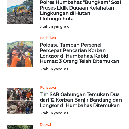
NIAS
Polres Humbahas "Bungkam" Soal
Proses Lidik Dugaan Kejahatan
Lingkungan di Hutan
WN
Lintongnihuta
LANGKAT
3 tahun yang lalu
WN
Peristiwa
TAPANULI
Poldasu Tambah Personel
SELATAN
Percepat Pencarian Korban
Longsor di Humbahas, Kabid
Humas: 3 Orang Telah Ditemukan
WN
3 tahun yang lalu
TANJUNG
LESUNG
Peristiwa
WN
Tim SAR Gabungan Temukan Dua
KARO
dari 12 Korban Banjir Bandang dan
Longsor di Humbahas Ditemukan
3 tahun yang lalu
WN
SIMALUNGUN
Daerah