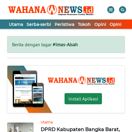
Utama
Serba-serbi
Peristiwa
Tokoh
Opini
Opini
In
WAHANA
Tutup
TV
Berita dengan tagar
#Imas-Aisah
UTAMA
SERBA-
SERBI
PERISTIWA
Install Aplikasi
TOKOH
Utama
DPRD Kabupaten Bangka Barat,
OPINI