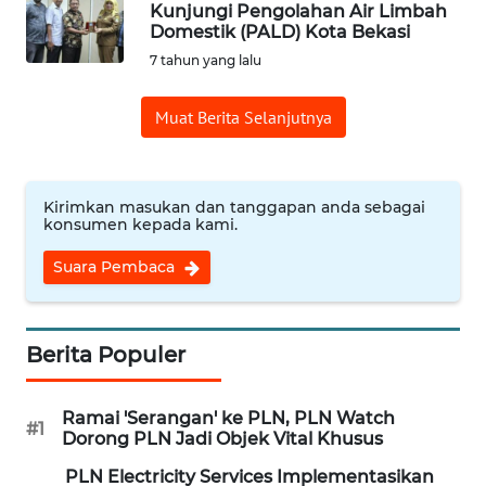
Kunjungi Pengolahan Air Limbah
Domestik (PALD) Kota Bekasi
OPINI
7 tahun yang lalu
Informasi
Muat Berita Selanjutnya
INDEKS
BERITA
Kirimkan masukan dan tanggapan anda sebagai
konsumen kepada kami.
KONTAK
KAMI
Suara Pembaca
INFO
IKLAN
Berita Populer
TENTANG
Ramai 'Serangan' ke PLN, PLN Watch
KAMI
#1
Dorong PLN Jadi Objek Vital Khusus
PLN Electricity Services Implementasikan
PEDOMAN