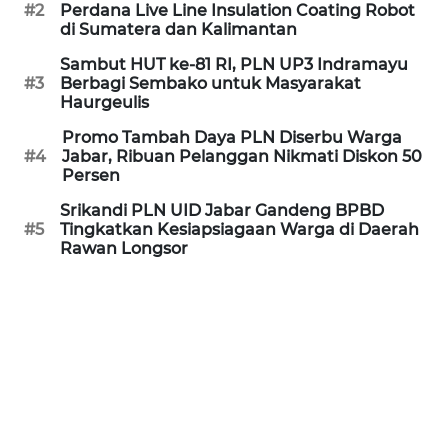
#2
Perdana Live Line Insulation Coating Robot
MEDIA
di Sumatera dan Kalimantan
SIBER
Sambut HUT ke-81 RI, PLN UP3 Indramayu
#3
Berbagi Sembako untuk Masyarakat
REDAKSI
Haurgeulis
Promo Tambah Daya PLN Diserbu Warga
KARIR
#4
Jabar, Ribuan Pelanggan Nikmati Diskon 50
Persen
DISCLAIMER
Srikandi PLN UID Jabar Gandeng BPBD
#5
Tingkatkan Kesiapsiagaan Warga di Daerah
Rawan Longsor
Wahana
News
Regional
WN
SUMUT
WN
JAKARTA